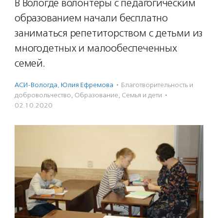
В Вологде волонтеры с педагогическим
образованием начали бесплатно
заниматься репетиторством с детьми из
многодетных и малообеспеченных
семей.
АСИ-Вологда
,
Юлия Ефремова
·
Благотвори­тель­ность и
доброволь­чест­во
,
Образование
,
Семья и дети
·
02.10.2020