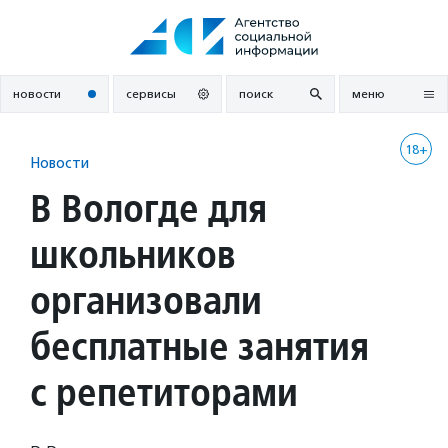
Перейти
к
содержанию
новости
сервисы
поиск
меню
18+
Новости
В Вологде для
школьников
организовали
бесплатные занятия
с репетиторами