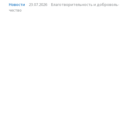
Новости
·
23.07.2026
·
Благотвори­тель­ность и доброволь­
чест­во