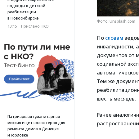
подходы к детской
реабилитации
в Новосибирске
Фото: Unsplash.com
13:15
·
Прислано НКО
По
словам
ведом
инвалидности, а
документов от 
социальной экс
автоматическое
Тем же докумен
реабилитационн
шесть месяцев.
Ранее аналогичны
Патриаршая гуманитарная
миссия ищет волонтеров для
распространени
ремонта домов в Донецке
и Горловке