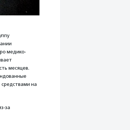
уппу
вании
ро медико-
ивает
сть месяцев.
ендованные
 средствами на
из-за