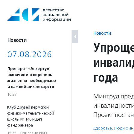
Перейти
к
содержанию
Новости
Новости
Упроще
07.08.2026
инвали
Препарат «Энхерту»
года
включили в перечень
жизненно необходимых
и важнейших лекарств
16:27
Минтруд пред
инвалидности
Клуб друзей пермской
физико-математической
Проект постан
школы № 146 ищет
фандрайзера
Здоровье
,
Люди с и
15:35
·
Прислано НКО