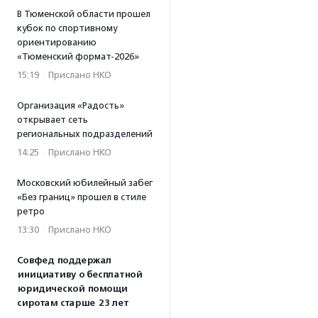
В Тюменской области прошел
кубок по спортивному
ориентированию
«Тюменский формат-2026»
15:19
·
Прислано НКО
Организация «Радость»
открывает сеть
региональных подразделений
14:25
·
Прислано НКО
Московский юбилейный забег
«Без границ» прошел в стиле
ретро
13:30
·
Прислано НКО
Совфед поддержал
инициативу о бесплатной
юридической помощи
сиротам старше 23 лет