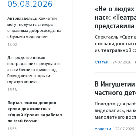
05.08.2026
«Не о людях 
нас»: «Теат
Автовладельцы Камчатки
представила
могут получить стикеры
о правилах добрососедства
с бурыми медведями
Спектакль «Свет
с инвалидностью
18:02
из театральной с
Для родственников
Статьи
·
24.07.2026
·
пострадавших в результате
атаки беспилотников под
Геленджиком открыли
В Ингушетии
горячую линию
16:58
частного дет
Портал поиска доноров
Поводом для разб
крови для животных
видеозапись, на 
«Одной Крови» заработал
малолетнего восп
по всей России
16:53
Новости
·
22.07.2026