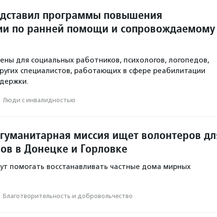
едставил программы повышения
и по ранней помощи и сопровождаемому
ены для социальных работников, психологов, логопедов,
ругих специалистов, работающих в сфере реабилитации
держки.
·
Люди с инвалидностью
гуманитарная миссия ищет волонтеров дл
ов в Донецке и Горловке
ут помогать восстанавливать частные дома мирных
·
Благотвори­тель­ность и доброволь­чест­во