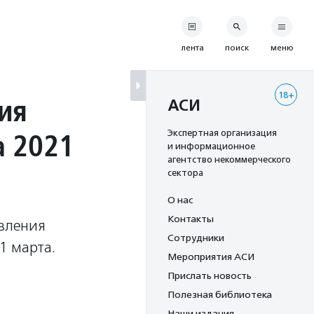
лента
поиск
меню
18+
ия
АСИ
а 2021
Экспертная организация
и информационное
агентство некоммерческого
сектора
О нас
Контакты
вления
Сотрудники
1 марта.
Мероприятия АСИ
Прислать новость
Полезная библиотека
Наши издания