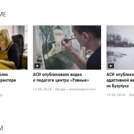
МЕ
олик
АСИ опубликовало видео
АСИ опублико
иректоре
о педагоге центра «Равные»
адаптивной в
из Бузулука
13.06.2024
·
Люди с инвалидностью
ор
10.06.2024
·
Лю
М