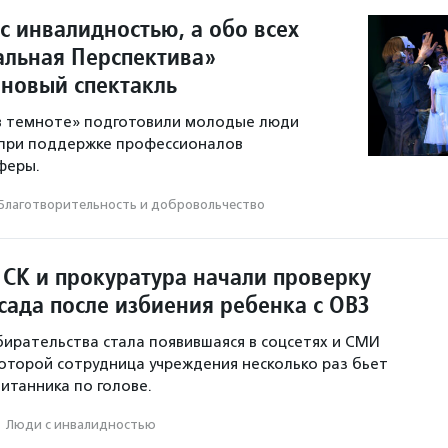
с инвалидностью, а обо всех
ральная Перспектива»
 новый спектакль
 в темноте» подготовили молодые люди
 при поддержке профессионалов
феры.
Благотвори­тель­ность и доброволь­чест­во
 СК и прокуратура начали проверку
сада после избиения ребенка с ОВЗ
ирательства стала появившаяся в соцсетях и СМИ
которой сотрудница учреждения несколько раз бьет
итанника по голове.
·
Люди с инвалидностью