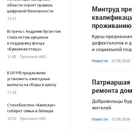
области освоят правила
Минтруд пр
цифровой безопасности
квалификаци
13:27
проживанию
Встреча с Андреем Ургантом
Курсы предназнач
стала лотом аукциона
дефектологов и д
в поддержку фонда
«Бумажная птица»
и социальной под
11:45
·
Прислано НКО
Новости
·
07.08.2026
В ОП РФ предложили
установить ежегодные
Патриаршая 
выплаты на сборы в школу
ремонта дом
11:24
Добровольцы буд
Стихобиатлон «Км/вслух»
жителей.
соберет семьи в Липецке
10:32
·
Прислано НКО
Новости
·
07.08.2026