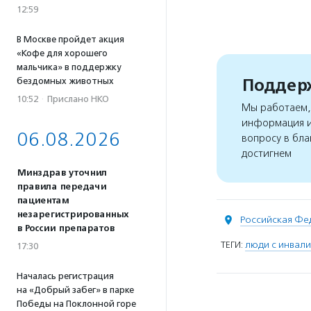
12:59
В Москве пройдет акция
«Кофе для хорошего
мальчика» в поддержку
Поддерж
бездомных животных
10:52
·
Прислано НКО
Мы работаем, 
информация и
06.08.2026
вопросу в бла
достигнем
Минздрав уточнил
правила передачи
пациентам
незарегистрированных
Российская Фе
в России препаратов
ТЕГИ:
люди с инвал
17:30
Началась регистрация
на «Добрый забег» в парке
Победы на Поклонной горе