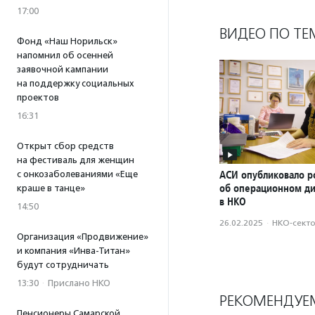
17:00
ВИДЕО ПО ТЕ
Фонд «Наш Норильск»
напомнил об осенней
заявочной кампании
на поддержку социальных
проектов
16:31
Открыт сбор средств
на фестиваль для женщин
АСИ опубликовало р
с онкозаболеваниями «Еще
об операционном д
краше в танце»
в НКО
14:50
26.02.2025
·
НКО-сект
Организация «Продвижение»
и компания «Инва-Титан»
будут сотрудничать
13:30
·
Прислано НКО
РЕКОМЕНДУЕ
Пенсионеры Самарской