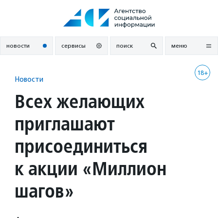
Перейти
к
содержанию
новости
сервисы
поиск
меню
18+
Новости
Всех желающих
приглашают
присоединиться
к акции «Миллион
шагов»