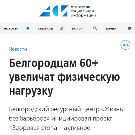
Перейти
к
содержанию
новости
сервисы
поиск
меню
18+
Новости
Белгородцам 60+
увеличат физическую
нагрузку
Белгородский ресурсный центр «Жизнь
без барьеров» инициировал проект
«Здоровая стопа – активное