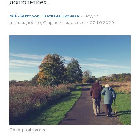
долголетие».
АСИ-Белгород
,
Светлана Дурнева
·
Люди с
инвалидностью
,
Старшее поколение
·
07.10.2020
Фото: pixabay.com