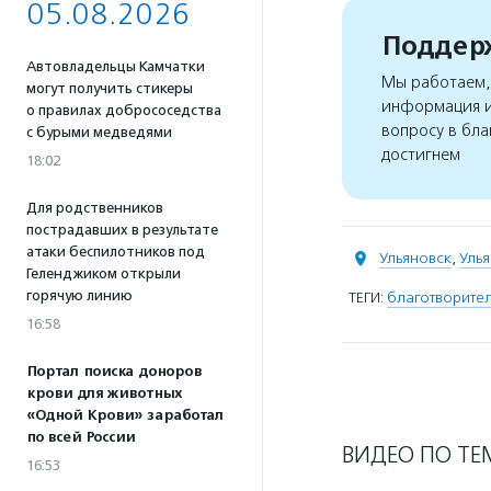
05.08.2026
Поддерж
Автовладельцы Камчатки
Мы работаем, 
могут получить стикеры
информация и
о правилах добрососедства
вопросу в бла
с бурыми медведями
достигнем
18:02
Для родственников
пострадавших в результате
атаки беспилотников под
Ульяновск
,
Улья
Геленджиком открыли
горячую линию
ТЕГИ:
благотворител
16:58
Портал поиска доноров
крови для животных
«Одной Крови» заработал
по всей России
ВИДЕО ПО ТЕ
16:53