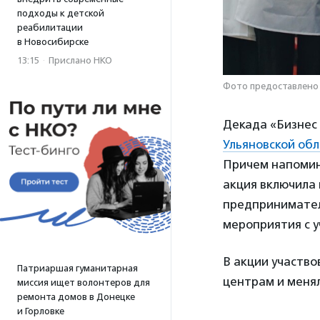
подходы к детской
реабилитации
в Новосибирске
13:15
·
Прислано НКО
Фото предоставлено
Декада «Бизнес
Ульяновской об
Причем напомин
акция включила 
предпринимателя
мероприятия с 
В акции участво
Патриаршая гуманитарная
центрам и менял
миссия ищет волонтеров для
ремонта домов в Донецке
и Горловке