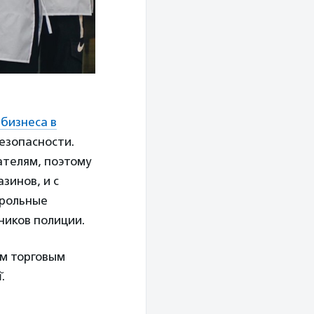
бизнеса в
езопасности.
ателям, поэтому
зинов, и с
трольные
ников полиции.
им торговым
.