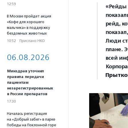
12:59
«Рейды 
показал
В Москве пройдет акция
«Кофе для хорошего
рейд, к
мальчика» в поддержку
показал
бездомных животных
Люди ст
10:52
·
Прислано НКО
плане. 
06.08.2026
всей ин
Корпора
Минздрав уточнил
Прытко
правила передачи
пациентам
незарегистрированных
в России препаратов
17:30
Началась регистрация
на «Добрый забег» в парке
Победы на Поклонной горе