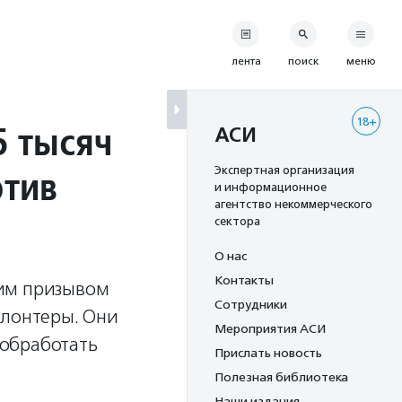
лента
поиск
меню
18+
5 тысяч
АСИ
отив
Экспертная организация
и информационное
агентство некоммерческого
сектора
О нас
Контакты
аким призывом
Сотрудники
олонтеры. Они
Мероприятия АСИ
 обработать
Прислать новость
Полезная библиотека
Наши издания