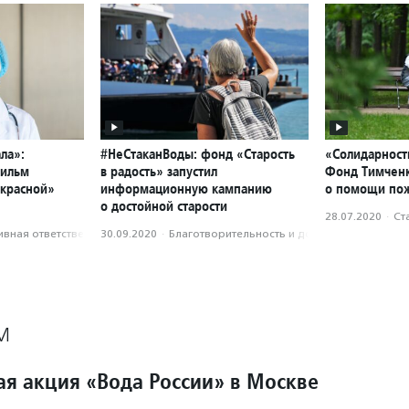
ла»:
#НеСтаканВоды: фонд «Старость
«Солидарност
фильм
в радость» запустил
Фонд Тимченк
«красной»
информационную кампанию
о помощи по
о достойной старости
28.07.2020
·
Ст
вная ответственность
30.09.2020
·
Благотвори­тель­ность и доброволь­чест­во
М
ая акция «Вода России» в Москве