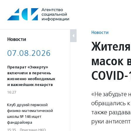
Перейти
к
содержанию
Новости
Новости
Жителя
07.08.2026
масок 
Препарат «Энхерту»
COVID-
включили в перечень
жизненно необходимых
и важнейших лекарств
16:27
«Не забудьте 
обращались к
Клуб друзей пермской
физико-математической
также раздава
школы № 146 ищет
руки антисепт
фандрайзера
15:35
·
Прислано НКО