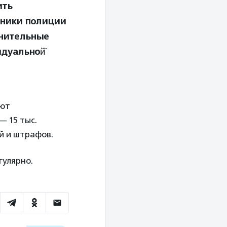
ить
дники полиции
снительные
дуальной̆
ают
— 15 тыс.
й и штрафов.
гулярно.