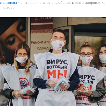
я Узрютова
·
Благотвори­тель­ность и доброволь­чест­во
,
Здоровье
,
Ко
.10.2020