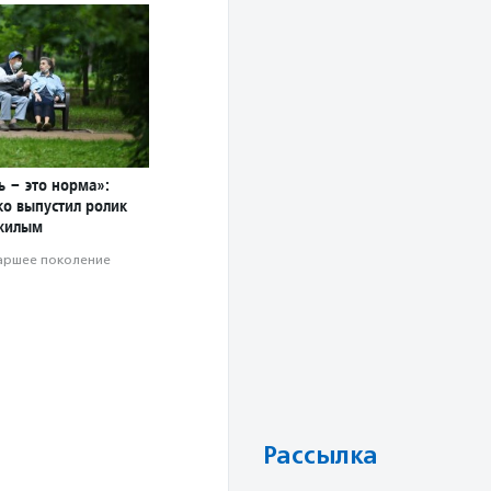
ь – это норма»:
о выпустил ролик
жилым
аршее поколение
Рассылка