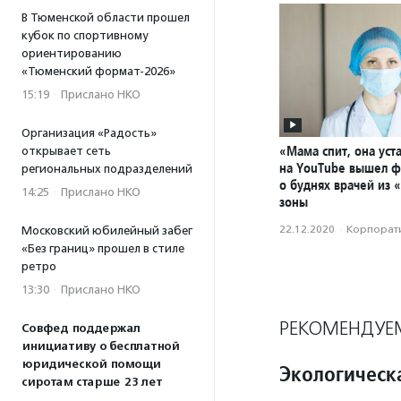
В Тюменской области прошел
кубок по спортивному
ориентированию
«Тюменский формат-2026»
15:19
·
Прислано НКО
Организация «Радость»
«Мама спит, она уста
открывает сеть
на YouTube вышел 
региональных подразделений
о буднях врачей из 
14:25
·
Прислано НКО
зоны
22.12.2020
·
Корпорати
Московский юбилейный забег
«Без границ» прошел в стиле
ретро
13:30
·
Прислано НКО
РЕКОМЕНДУЕ
Совфед поддержал
инициативу о бесплатной
юридической помощи
Экологическ
сиротам старше 23 лет