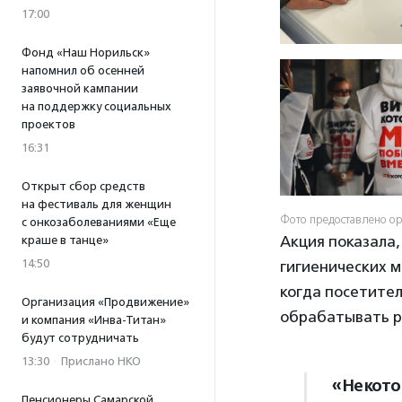
17:00
Фонд «Наш Норильск»
напомнил об осенней
заявочной кампании
на поддержку социальных
проектов
16:31
Открыт сбор средств
на фестиваль для женщин
Фото предоставлено о
с онкозаболеваниями «Еще
Акция показала,
краше в танце»
14:50
гигиенических м
когда посетител
Организация «Продвижение»
обрабатывать р
и компания «Инва-Титан»
будут сотрудничать
13:30
·
Прислано НКО
«Некото
Пенсионеры Самарской