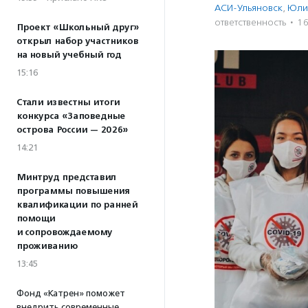
АСИ-Ульяновск
,
Юли
ответственность
·
16
Проект «Школьный друг»
открыл набор участников
на новый учебный год
15:16
Стали известны итоги
конкурса «Заповедные
острова России — 2026»
14:21
Минтруд представил
программы повышения
квалификации по ранней
помощи
и сопровождаемому
проживанию
13:45
Фонд «Катрен» поможет
внедрить современные