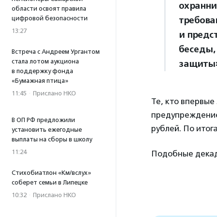
охранни
области освоят правила
цифровой безопасности
требова
13:27
и предс
беседы,
Встреча с Андреем Ургантом
стала лотом аукциона
защиты
в поддержку фонда
«Бумажная птица»
11:45
·
Прислано НКО
Те, кто впервые
предупреждение 
В ОП РФ предложили
рублей. По итог
установить ежегодные
выплаты на сборы в школу
11:24
Подобные декады
Стихобиатлон «Км/вслух»
соберет семьи в Липецке
10:32
·
Прислано НКО