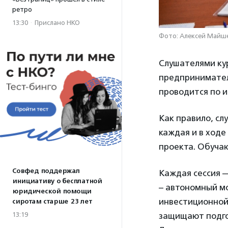
ретро
13:30
·
Прислано НКО
Фото: Алексей Майше
Слушателями кур
предприниматели
проводится по и
Как правило, сл
каждая и в ходе
проекта. Обучаю
Совфед поддержал
Каждая сессия 
инициативу о бесплатной
– автономный мо
юридической помощи
инвестиционной
сиротам старше 23 лет
13:19
защищают подго