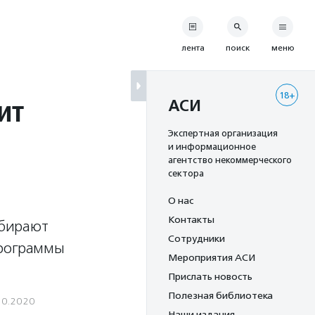
лента
поиск
меню
18+
ит
АСИ
Экспертная организация
и информационное
агентство некоммерческого
сектора
О нас
Контакты
абирают
Сотрудники
программы
Мероприятия АСИ
Прислать новость
Полезная библиотека
10.2020
Наши издания