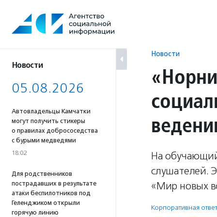
Перейти
к
содержанию
Новости
Новости
«Норни
05.08.2026
социал
Автовладельцы Камчатки
ведени
могут получить стикеры
о правилах добрососедства
с бурыми медведями
18:02
На обучающий
слушателей. 
Для родственников
пострадавших в результате
«Мир новых в
атаки беспилотников под
Геленджиком открыли
Корпоративная ответ
горячую линию