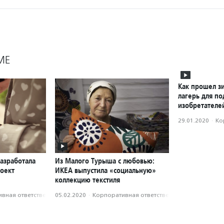
МЕ
Как прошел з
лагерь для по
изобретателе
29.01.2020
·
Ко
азработала
Из Малого Турыша с любовью:
оект
ИКЕА выпустила «социальную»
коллекцию текстиля
вная ответственность
05.02.2020
·
Корпоративная ответственность