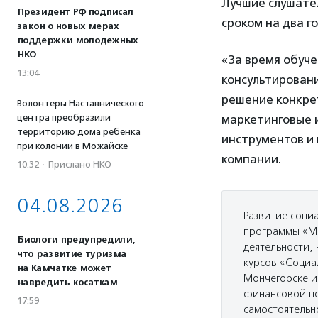
Лучшие слушате
Президент РФ подписал
сроком на два г
закон о новых мерах
поддержки молодежных
НКО
«За время обуч
13:04
консультировани
решение конкре
Волонтеры Наставнического
центра преобразили
маркетинговые 
территорию дома ребенка
инструментов и 
при колонии в Можайске
компании.
10:32
·
Прислано НКО
04.08.2026
Развитие соци
программы «Ми
Биологи предупредили,
деятельности,
что развитие туризма
курсов «Социа
на Камчатке может
Мончегорске и
навредить косаткам
финансовой по
17:59
самостоятельн