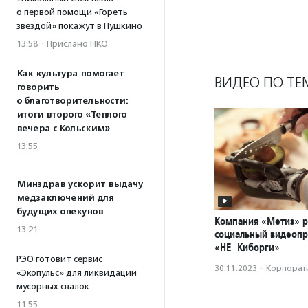
о первой помощи «Гореть
звездой» покажут в Пушкино
13:58
·
Прислано НКО
Как культура помогает
ВИДЕО ПО ТЕ
говорить
о благотворительности:
итоги второго «Теплого
вечера с Кольским»
13:55
Минздрав ускорит выдачу
медзаключений для
будущих опекунов
Компания «Метиз» р
13:21
социальный видеопр
«НЕ_Киборги»
РЭО готовит сервис
30.11.2023
·
Корпорати
«Экопульс» для ликвидации
мусорных свалок
11:55