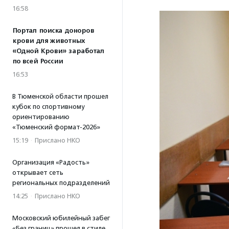
16:58
Портал поиска доноров
крови для животных
«Одной Крови» заработал
по всей России
16:53
В Тюменской области прошел
кубок по спортивному
ориентированию
«Тюменский формат-2026»
15:19
·
Прислано НКО
Организация «Радость»
открывает сеть
региональных подразделений
14:25
·
Прислано НКО
Московский юбилейный забег
«Без границ» прошел в стиле