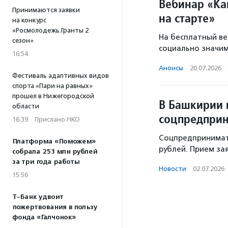
Вебинар «Ка
Принимаются заявки
на старте»
на конкурс
«Росмолодежь.Гранты 2
На бесплатный ве
сезон»
социально значим
16:54
Анонсы
·
20.07.2026
·
Фестиваль адаптивных видов
спорта «Пари на равных»
прошел в Нижегородской
В Башкирии 
области
соцпредпри
16:39
·
Прислано НКО
Соцпредпринимате
Платформа «Поможем»
рублей. Прием зая
собрала 253 млн рублей
за три года работы
Новости
·
02.07.2026
15:56
Т-Банк удвоит
пожертвования в пользу
фонда «Галчонок»