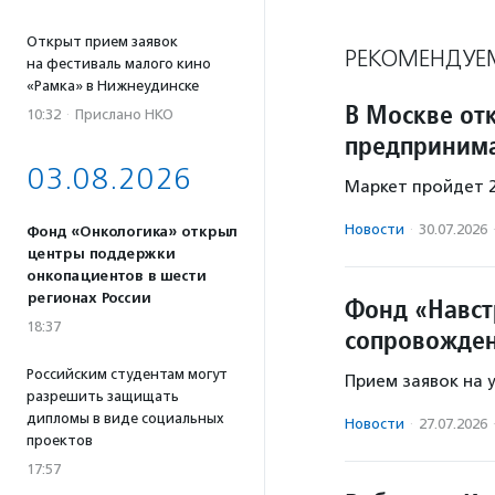
Открыт прием заявок
РЕКОМЕНДУЕ
на фестиваль малого кино
«Рамка» в Нижнеудинске
В Москве от
10:32
·
Прислано НКО
предприним
03.08.2026
Маркет пройдет 2
Новости
·
30.07.2026
Фонд «Онкологика» открыл
центры поддержки
онкопациентов в шести
регионах России
Фонд «Навст
18:37
сопровожден
Российским студентам могут
Прием заявок на у
разрешить защищать
дипломы в виде социальных
Новости
·
27.07.2026
проектов
17:57