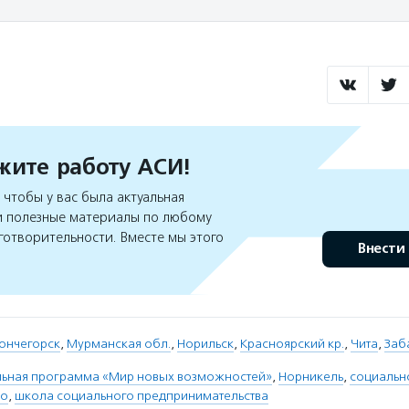
ите работу АСИ!
чтобы у вас была актуальная
 полезные материалы по любому
готворительности. Вместе мы этого
Внести
ончегорск
,
Мурманская обл.
,
Норильск
,
Красноярский кр.
,
Чита
,
Заб
льная программа «Мир новых возможностей»
,
Норникель
,
социальн
во
,
школа социального предпринимательства