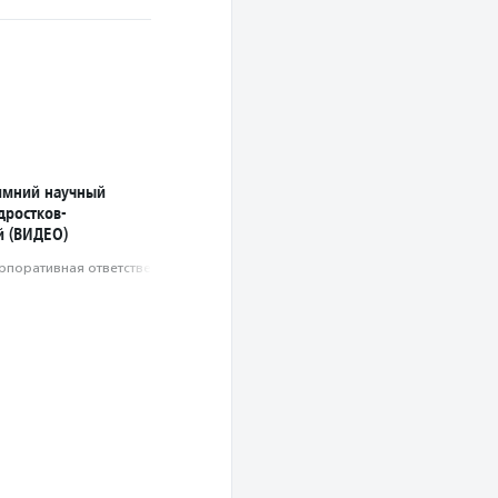
имний научный
дростков-
й (ВИДЕО)
рпоративная ответственность