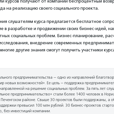
ли курсов получают от компании беспроцентный возв
ода на реализацию своего социального проекта.
ения слушателям курса предлагается бесплатное сопр
е в разработке и продвижении своих бизнес-идей, н
тных социальных проблем. Бизнес-планирование, рас
исследования, внедрение современных предпринимат
многие другие знания смогут получить участники курс
ального предпринимательства — одно из направлений благотво
р новых возможностей». Ее цель — поддержка предпринимате
 направленной на решение социальных проблем. За пять лет сл
льное предпринимательство» стали более 1400 человек в Нори
 Печенгском районе. Свыше 30 проектов были поддержаны, а 
ддержки превысил 100 млн рублей. 30 бизнес-проектов старт
о, без инвестиций компании.