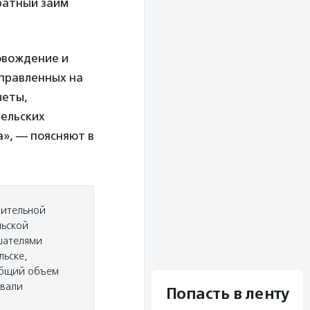
ратный займ
овождение и
аправленных на
четы,
ельских
а», — поясняют в
рительной
льской
ушателями
льске,
общий объем
овали
Попасть в ленту