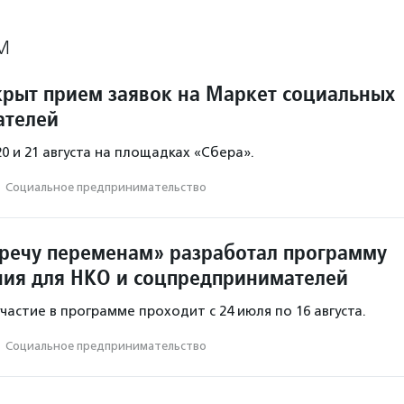
М
крыт прием заявок на Маркет социальных
ателей
0 и 21 августа на площадках «Сбера».
·
Социальное предпри­нима­тель­ство
речу переменам» разработал программу
ия для НКО и соцпредпринимателей
частие в программе проходит с 24 июля по 16 августа.
·
Социальное предпри­нима­тель­ство