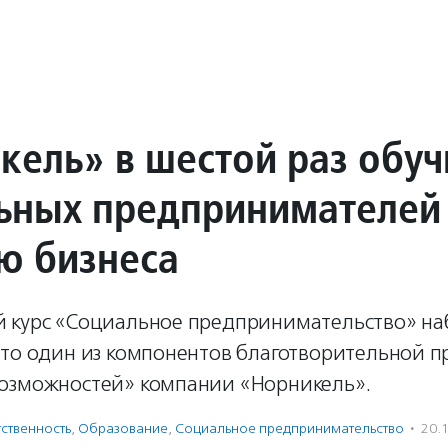
кель» в шестой раз обуч
ьных предпринимателей
ю бизнеса
 курс «Социальное предпринимательство» н
Это один из компонентов благотворительной 
озможностей» компании «Норникель».
ственность
,
Образование
,
Социальное предпри­нима­тель­ство
·
20.