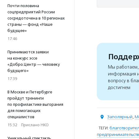
Почти половина
соцпредприятий России
сосредоточена в 10 регионах
страны — фонд «Наше
будущее»
17:46
Принимаются заявки
Поддерж
на конкурс эссе
«Добро.Центр — человеку
Мы работаем, 
будущего»
информация и
17:39
вопросу в бла
достигнем
В Москве и Петербурге
пройдут тренинги
по профилактике выгорания
для помогающих
Заполярный
,
М
специалистов
15:32
·
Прислано НКО
ТЕГИ:
благотворите
предпринимательст
Уникальный спектакль