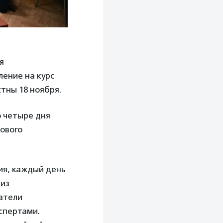
я
сление на курс
тны 18 ноября.
о четыре дня
тового
ия, каждый день
 из
атели
спертами.