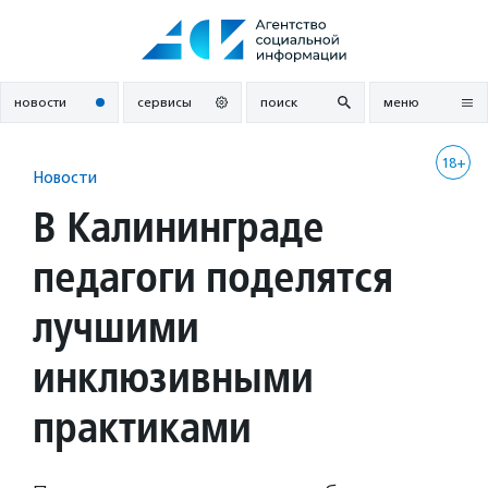
Перейти
к
содержанию
новости
сервисы
поиск
меню
18+
Новости
В Калининграде
педагоги поделятся
лучшими
инклюзивными
практиками