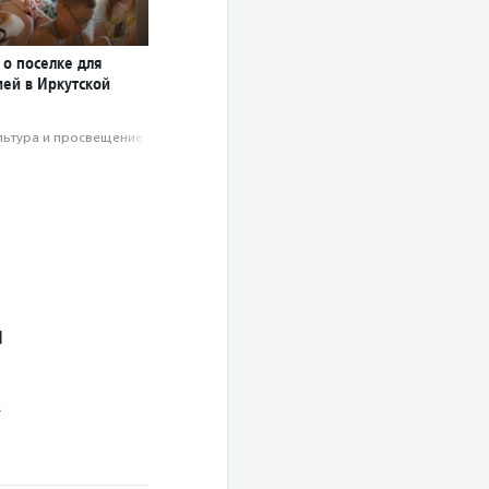
о поселке для
ей в Иркутской
льтура и просвещение
й
.