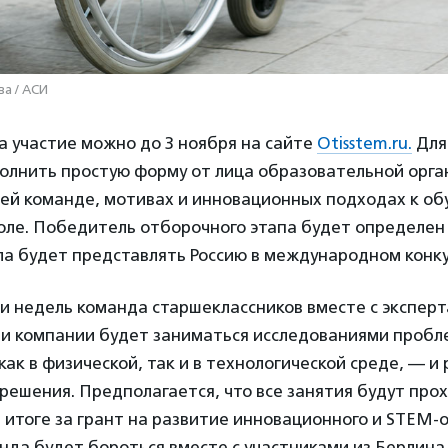
ва / АСИ
а участие можно до 3 ноября на сайте
Otisstem.ru.
Для
олнить простую форму от лица образовательной орга
оей команде, мотивах и инновационных подходах к об
ле. Победитель отборочного этапа будет определен 
ла будет представлять Россию в международном конку
и недель команда старшеклассников вместе с эксперт
и компании будет заниматься исследованиями пробл
ак в физической, так и в технологической среде, — 
ешения. Предполагается, что все занятия будут про
 итоге за грант на развитие инновационного и STEM-
нда будет бороться вместе с участниками из Берлина