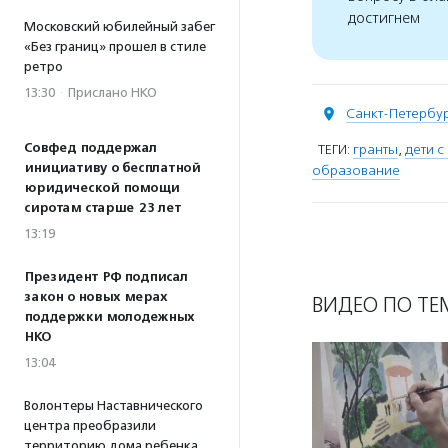
достигнем
Московский юбилейный забег
«Без границ» прошел в стиле
ретро
13:30
·
Прислано НКО
Санкт-Петербу
Совфед поддержал
ТЕГИ:
гранты
,
дети с
инициативу о бесплатной
образование
юридической помощи
сиротам старше 23 лет
13:19
Президент РФ подписал
закон о новых мерах
ВИДЕО ПО ТЕ
поддержки молодежных
НКО
13:04
Волонтеры Наставнического
центра преобразили
территорию дома ребенка