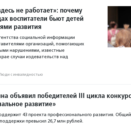
десь не работает»: почему
дах воспитатели бьют детей
тями развития
гентства социальной информации
тавителями организаций, помогающих
ыми нарушениями, известные
крае случаи издевательств над
Люди с инвалидностью
на объявил победителей III цикла конкур
альное развитие»
оддержит 43 проекта профессионального развития. Общий
поддержки превысил 26,7 млн рублей.