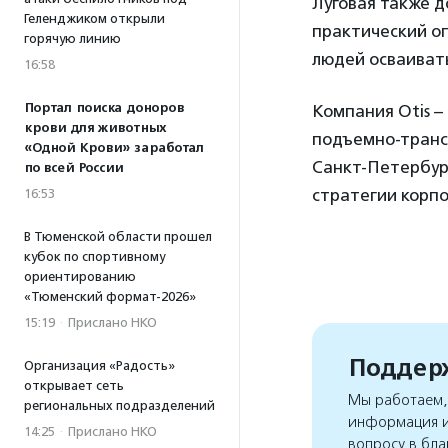
Луговая также д
Геленджиком открыли
практический о
горячую линию
людей осваиват
16:58
Портал поиска доноров
Компания Otis –
крови для животных
подъемно-транс
«Одной Крови» заработал
Санкт-Петербур
по всей России
стратегии корп
16:53
В Тюменской области прошел
кубок по спортивному
ориентированию
«Тюменский формат-2026»
15:19
·
Прислано НКО
Поддерж
Организация «Радость»
открывает сеть
Мы работаем, 
региональных подразделений
информация и
14:25
·
Прислано НКО
вопросу в бла