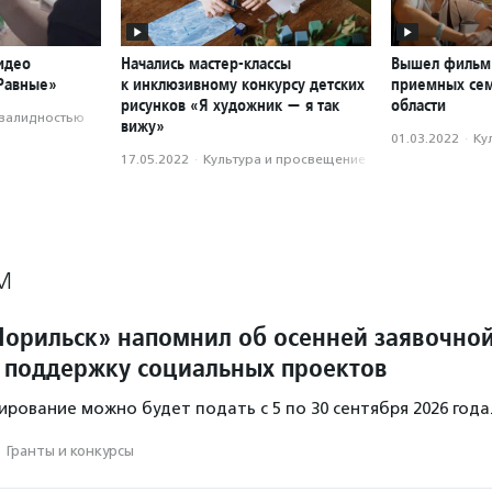
идео
Начались мастер-классы
Вышел фильм 
«Равные»
к инклюзивному конкурсу детских
приемных сем
рисунков «Я художник — я так
области
нвалидностью
вижу»
01.03.2022
·
Ку
17.05.2022
·
Культура и просвещение
М
орильск» напомнил об осенней заявочно
 поддержку социальных проектов
ирование можно будет подать с 5 по 30 сентября 2026 года
·
Гранты и конкурсы