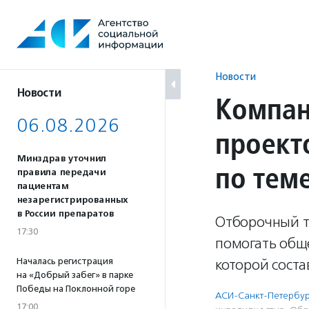
Перейти
к
содержанию
Новости
Новости
Компан
06.08.2026
проект
Минздрав уточнил
по тем
правила передачи
пациентам
незарегистрированных
в России препаратов
Отборочный т
17:30
помогать общ
Началась регистрация
которой соста
на «Добрый забег» в парке
Победы на Поклонной горе
АСИ-Санкт-Петербур
17:00