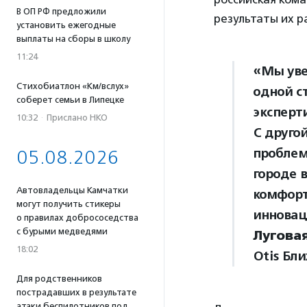
В ОП РФ предложили
результаты их 
установить ежегодные
выплаты на сборы в школу
11:24
«Мы уве
Стихобиатлон «Км/вслух»
одной с
соберет семьи в Липецке
эксперт
10:32
·
Прислано НКО
С друго
проблем
05.08.2026
городе 
Автовладельцы Камчатки
комфорт
могут получить стикеры
инновац
о правилах добрососедства
с бурыми медведями
Лугова
18:02
Otis Бл
Для родственников
пострадавших в результате
атаки беспилотников под