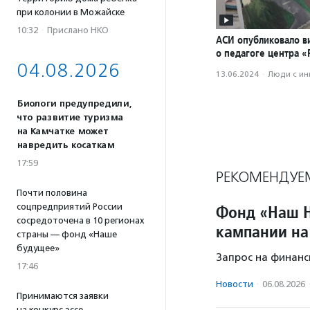
при колонии в Можайске
10:32
·
Прислано НКО
АСИ опубликовало в
о педагоге центра 
04.08.2026
13.06.2024
·
Люди с и
Биологи предупредили,
что развитие туризма
на Камчатке может
навредить косаткам
17:59
РЕКОМЕНДУЕ
Почти половина
соцпредприятий России
Фонд «Наш Н
сосредоточена в 10 регионах
кампании на
страны — фонд «Наше
будущее»
Запрос на финанс
17:46
Новости
·
06.08.2026
Принимаются заявки
на конкурс эссе