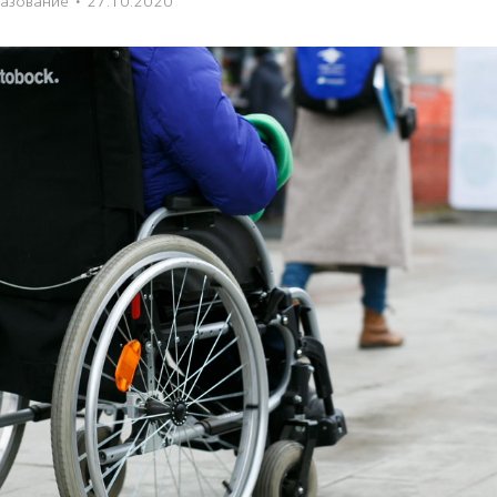
азование
·
27.10.2020