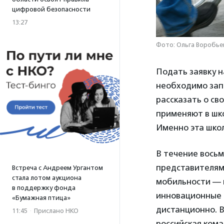
цифровой безопасности
13:27
Фото: Ольга Воробье
Подать заявку н
необходимо зап
рассказать о св
применяют в шко
Именно эта шко
В течение восьм
представителям
Встреча с Андреем Ургантом
стала лотом аукциона
мобильности — к
в поддержку фонда
инновационные р
«Бумажная птица»
дистанционно. В
11:45
·
Прислано НКО
российская кома