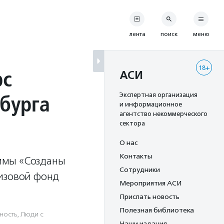
лента
поиск
меню
18+
рс
АСИ
бурга
Экспертная организация
и информационное
агентство некоммерческого
сектора
О нас
Контакты
ммы «Созданы
Сотрудники
ризовой фонд
Мероприятия АСИ
Прислать новость
Полезная библиотека
ность
,
Люди с
Наши издания