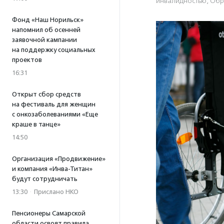
инвалидностью
,
Обр
Фонд «Наш Норильск»
напомнил об осенней
заявочной кампании
на поддержку социальных
проектов
16:31
Открыт сбор средств
на фестиваль для женщин
с онкозаболеваниями «Еще
краше в танце»
14:50
Организация «Продвижение»
и компания «Инва-Титан»
будут сотрудничать
13:30
·
Прислано НКО
Пенсионеры Самарской
области освоят правила