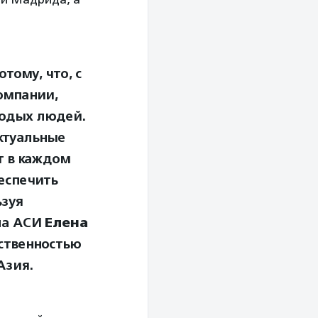
тому, что, с
омпании,
лодых людей.
ктуальные
т в каждом
еспечить
ьзуя
ла АСИ
Елена
ественностью
Азия.