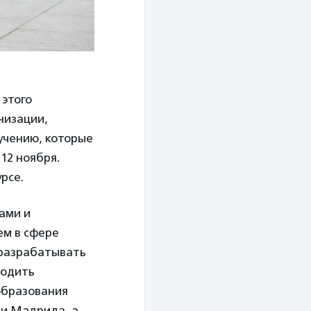
 этого
низации,
учению, которые
12 ноября.
рсе.
ами и
ем в сфере
и разрабатывать
ходить
образования
 и Мадрида, а