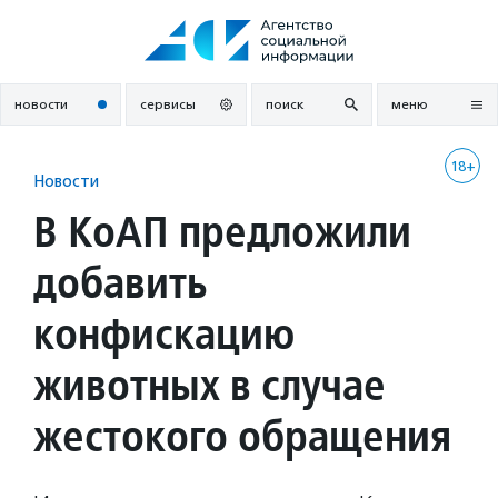
Перейти
к
содержанию
новости
сервисы
поиск
меню
18+
Новости
В КоАП предложили
добавить
конфискацию
животных в случае
жестокого обращения