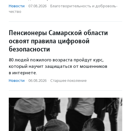
Новости
·
07.08.2026
·
Благотвори­тель­ность и доброволь­
чест­во
Пенсионеры Самарской области
освоят правила цифровой
безопасности
80 людей пожилого возраста пройдут курс,
который научит защищаться от мошенников
в интернете.
Новости
·
06.08.2026
·
Старшее поколение