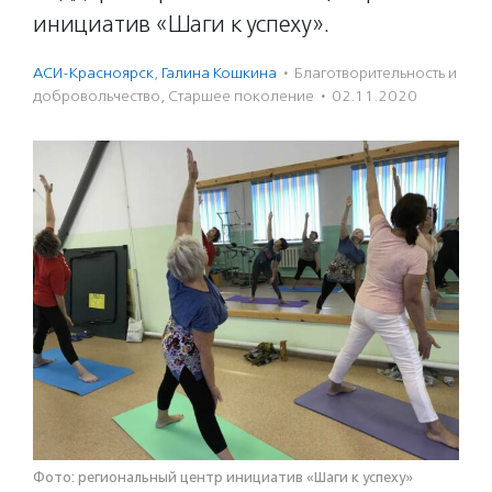
инициатив «Шаги к успеху».
АСИ-Красноярск
,
Галина Кошкина
·
Благотвори­тель­ность и
доброволь­чест­во
,
Старшее поколение
·
02.11.2020
Фото: региональный центр инициатив «Шаги к успеху»