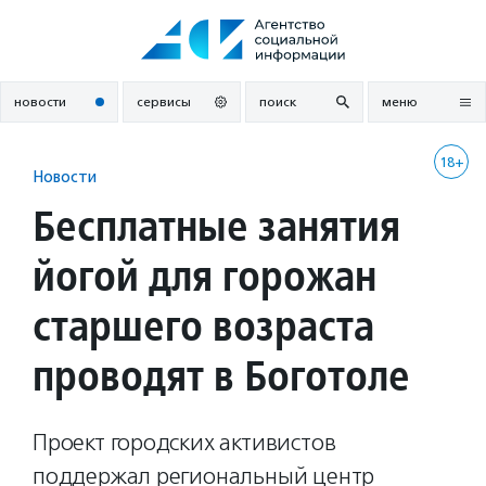
Перейти
к
содержанию
новости
сервисы
поиск
меню
18+
Новости
Бесплатные занятия
йогой для горожан
старшего возраста
проводят в Боготоле
Проект городских активистов
поддержал региональный центр