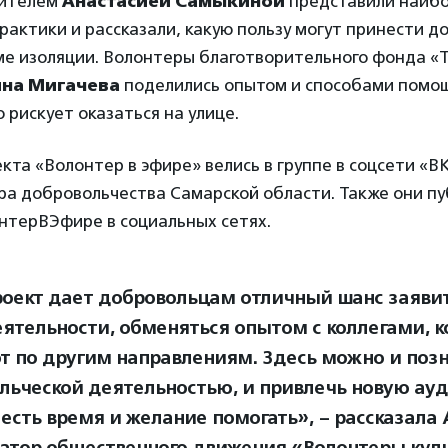
тителем
Анастасией Самыкиной
представили наиб
практики и рассказали, какую пользу могут принести 
ме изоляции. Волонтеры благотворительного фонда «
яна Мигачева
поделились опытом и способами пом
о рискует оказаться на улице.
кта «Волонтер в эфире» велись в группе в соцсети «В
ра добровольчества Самарской области. Также они пу
нтерВЭфире в социальных сетях.
роект дает добровольцам отличный шанс заявит
еятельности, обменяться опытом с коллегами, 
т по другим направлениям. Здесь можно и позн
льческой деятельностью, и привлечь новую ауд
 есть время и желание помогать», – рассказала