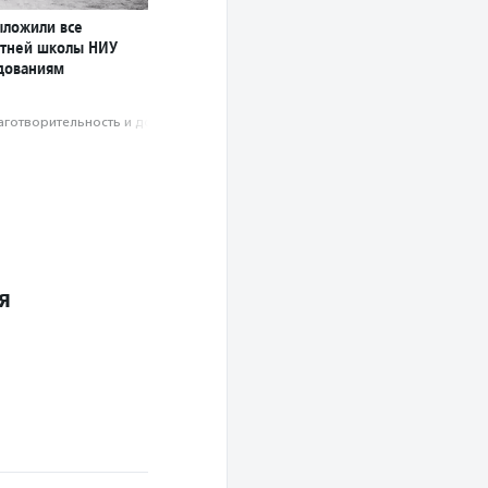
ыложили все
етней школы НИУ
дованиям
аготвори­тель­ность и доброволь­чест­во
я