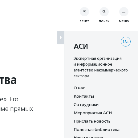
лента
поиск
меню
18+
АСИ
Экспертная организация
и информационное
агентство некоммерческого
тва
сектора
О нас
Контакты
». Его
Сотрудники
име прямых
Мероприятия АСИ
Прислать новость
Полезная библиотека
Наши издания