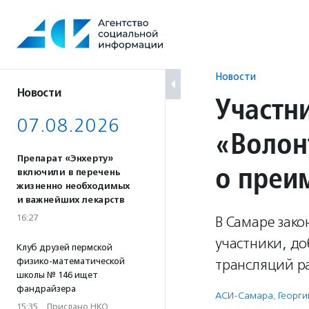
Перейти
к
содержанию
Новости
Новости
Участн
07.08.2026
«Волон
Препарат «Энхерту»
о преи
включили в перечень
жизненно необходимых
и важнейших лекарств
16:27
В Самаре зако
участники, д
Клуб друзей пермской
физико-математической
трансляций ра
школы № 146 ищет
фандрайзера
АСИ-Самара
,
Георги
15:35
·
Прислано НКО