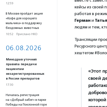
вместе с замес
12:59
кейсы из своей 
работая в режи
В Москве пройдет акция
«Кофе для хорошего
Герман
и
Тать
мальчика» в поддержку
людям и тем, кт
бездомных животных
10:52
·
Прислано НКО
Трансляции прое
Ресурсного цент
06.08.2026
хештегом #Воло
Минздрав уточнил
правила передачи
пациентам
«Этот п
незарегистрированных
своей д
в России препаратов
работаю
17:30
доброво
Началась регистрация
которой
на «Добрый забег» в парке
Победы на Поклонной горе