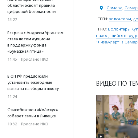
области освоят правила
Самара
,
Самар
цифровой безопасности
ТЕГИ:
волонтеры
,
до
13:27
НКО:
Волонтеры Кул
Встреча с Андреем Ургантом
находящийся в труд
стала лотом аукциона
"ЛизаАлерт" в Сама
в поддержку фонда
«Бумажная птица»
11:45
·
Прислано НКО
В ОП РФ предложили
ВИДЕО ПО ТЕ
установить ежегодные
выплаты на сборы в школу
11:24
Стихобиатлон «Км/вслух»
соберет семьи в Липецке
10:32
·
Прислано НКО