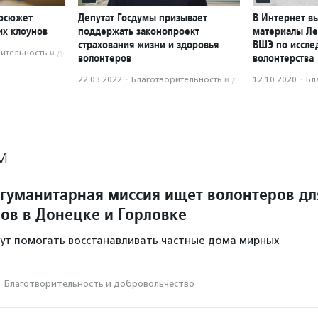
еосюжет
Депутат Госдумы призывает
В Интернет в
их клоунов
поддержать законопроект
материалы Л
страхования жизни и здоровья
ВШЭ по иссле
­тель­ность и доброволь­чест­во
волонтеров
волонтерства
22.03.2022
·
Благотвори­тель­ность и доброволь­чест­во
12.10.2020
·
Бл
М
гуманитарная миссия ищет волонтеров дл
ов в Донецке и Горловке
ут помогать восстанавливать частные дома мирных
·
Благотвори­тель­ность и доброволь­чест­во