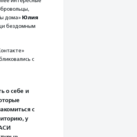
олее интересные
добровольцы,
Ты дома»
Юлия
ощи бездомным
Контакте»
бликовались с
ь о себе и
которые
акомиться с
иторию, у
 АСИ