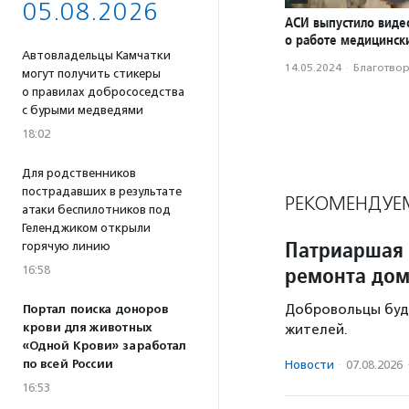
05.08.2026
АСИ выпустило вид
о работе медицинск
Автовладельцы Камчатки
14.05.2024
·
Благотвори
могут получить стикеры
о правилах добрососедства
с бурыми медведями
18:02
Для родственников
пострадавших в результате
РЕКОМЕНДУЕ
атаки беспилотников под
Геленджиком открыли
Патриаршая 
горячую линию
ремонта дом
16:58
Добровольцы буд
Портал поиска доноров
крови для животных
жителей.
«Одной Крови» заработал
по всей России
Новости
·
07.08.2026
16:53