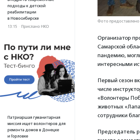
подходы к детской
реабилитации
в Новосибирске
Фото предоставлено
13:15
·
Прислано НКО
Организатор пр
Самарской облас
пандемию, могл
интересными ист
Первый сезон вк
числе инструкто
«Волонтеры Поб
животных «Лапа
сотрудники бла
Патриаршая гуманитарная
миссия ищет волонтеров для
ремонта домов в Донецке
Председатель р
и Горловке