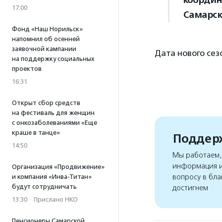
координ
17:00
Самарск
Фонд «Наш Норильск»
напомнил об осенней
заявочной кампании
Дата нового сез
на поддержку социальных
проектов
16:31
Открыт сбор средств
на фестиваль для женщин
с онкозаболеваниями «Еще
краше в танце»
Поддерж
14:50
Мы работаем, 
информация и
Организация «Продвижение»
вопросу в бла
и компания «Инва-Титан»
будут сотрудничать
достигнем
13:30
·
Прислано НКО
Пенсионеры Самарской