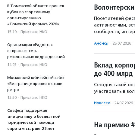
Волонтерски
В Тюменской области прошел
кубок по спортивному
Посетителей фест
ориентированию
«Тюменский формат-2026»
активностями, вс
сообществ, интер
15:19
·
Прислано НКО
Анонсы
·
28.07.2026
·
Организация «Радость»
открывает сеть
региональных подразделений
Вклад корпо
14:25
·
Прислано НКО
до 400 млрд 
Московский юбилейный забег
«Без границ» прошел в стиле
Сегодня такой оп
ретро
участвовать в во
13:30
·
Прислано НКО
Новости
·
24.07.2026
Совфед поддержал
инициативу о бесплатной
На премию #
юридической помощи
сиротам старше 23 лет