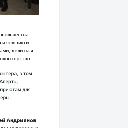
овольчества
а изоляцию и
ами, делиться
волонтерство.
онтера, в том
 Алерт»,
 приютам для
теры,
ей Андриянов