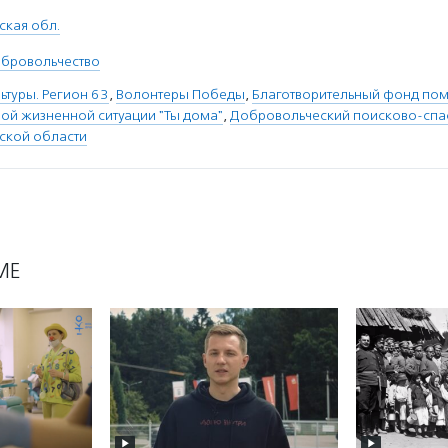
ская обл.
бровольчество
ьтуры. Регион 63
,
Волонтеры Победы
,
Благотворительный фонд по
ной жизненной ситуации "Ты дома"
,
Добровольческий поисково-спа
рской области
МЕ