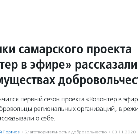
ики самарского проекта
тер в эфире» рассказали
муществах добровольчес
нчился первый сезон проекта «Волонтер в эфире
обровольцы региональных организаций, в реж
ссказывали о себе.
й Портнов
·
Благотвори­тель­ность и доброволь­чест­во
·
03.11.2020