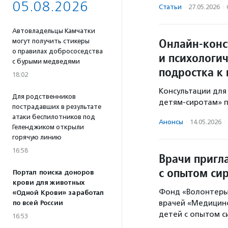
05.08.2026
Статьи
·
27.05.2026
·
Автовладельцы Камчатки
Онлайн-конс
могут получить стикеры
о правилах добрососедства
и психологи
с бурыми медведями
подростка к
18:02
Консультации дл
Для родственников
детям-сиротам» п
пострадавших в результате
атаки беспилотников под
Анонсы
·
14.05.2026
·
Геленджиком открыли
горячую линию
16:58
Врачи пригла
с опытом си
Портал поиска доноров
крови для животных
Фонд «Волонтеры
«Одной Крови» заработал
врачей «Медицинс
по всей России
детей с опытом с
16:53