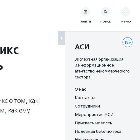
лента
поиск
меню
18+
икс
АСИ
ь
Экспертная организация
и информационное
агентство некоммерческого
сектора
О нас
Контакты
с о том, как
Сотрудники
м, как ему
Мероприятия АСИ
Прислать новость
Полезная библиотека
Наши издания