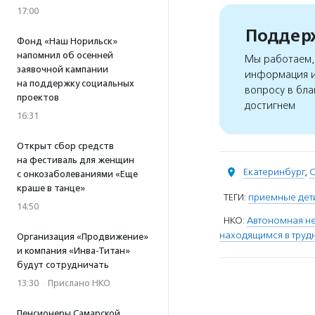
17:00
Поддерж
Фонд «Наш Норильск»
напомнил об осенней
Мы работаем, 
заявочной кампании
информация и
на поддержку социальных
вопросу в бла
проектов
достигнем
16:31
Открыт сбор средств
на фестиваль для женщин
Екатеринбург
,
С
с онкозаболеваниями «Еще
краше в танце»
ТЕГИ:
приемные дет
14:50
НКО:
Автономная не
находящимся в труд
Организация «Продвижение»
и компания «Инва-Титан»
будут сотрудничать
13:30
·
Прислано НКО
Пенсионеры Самарской