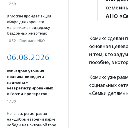
12:59
семейны
АНО «С
В Москве пройдет акция
«Кофе для хорошего
мальчика» в поддержку
бездомных животных
Комикс сделан 
10:52
·
Прислано НКО
основная целева
и тем, кто заду
06.08.2026
пособие, в кото
Минздрав уточнил
Комикс уже раз
правила передачи
пациентам
социальных сет
незарегистрированных
«Семьи детям» и
в России препаратов
17:30
Началась регистрация
на «Добрый забег» в парке
Победы на Поклонной горе