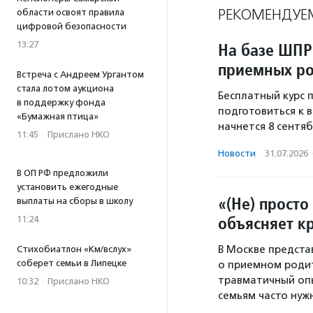
РЕКОМЕНДУЕ
области освоят правила
цифровой безопасности
13:27
На базе ШПР
приемных ро
Встреча с Андреем Ургантом
стала лотом аукциона
Бесплатный курс
в поддержку фонда
подготовиться к 
«Бумажная птица»
начнется 8 сентяб
11:45
·
Прислано НКО
Новости
·
31.07.2026
В ОП РФ предложили
установить ежегодные
«(Не) просто
выплаты на сборы в школу
объясняет к
11:24
В Москве предста
Стихобиатлон «Км/вслух»
соберет семьи в Липецке
о приемном родит
травматичный опы
10:32
·
Прислано НКО
семьям часто нуж