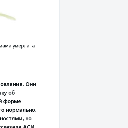
 мама умерла, а
новления. Они
нку об
ой форме
это нормально,
нностями, но
ссказала АСИ