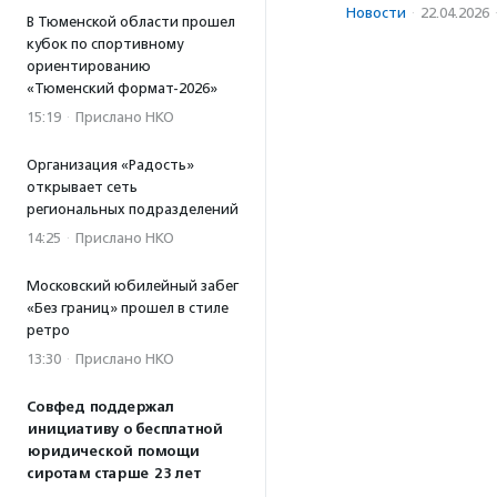
Новости
·
22.04.2026
В Тюменской области прошел
кубок по спортивному
ориентированию
«Тюменский формат-2026»
15:19
·
Прислано НКО
Организация «Радость»
открывает сеть
региональных подразделений
14:25
·
Прислано НКО
Московский юбилейный забег
«Без границ» прошел в стиле
ретро
13:30
·
Прислано НКО
Совфед поддержал
инициативу о бесплатной
юридической помощи
сиротам старше 23 лет