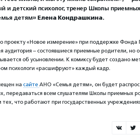
й и детский психолог, тренер Школы приемны
емья детям»
Елена Кондрашкина
.
по проекту «Новое измерение» при поддержке Фонда 
я аудитория – состоявшиеся приемные родители, но о
мывается об усыновлении. К комиксу будет создано м
ром психологи «расшифруют» каждый кадр.
мещен на
сайте
АНО «Семья детям», он будет распрос
ях, передаваться всем слушателям Школы приемных р
 тех, что работают при государственных учреждения