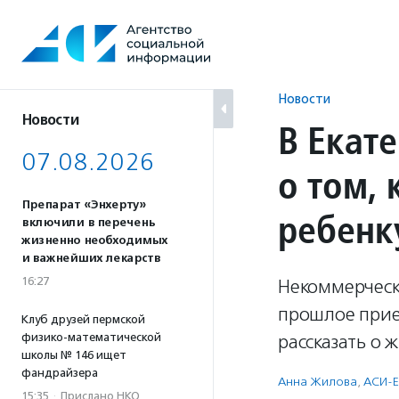
Перейти
к
содержанию
Новости
Новости
В Екат
07.08.2026
о том, 
Препарат «Энхерту»
ребенк
включили в перечень
жизненно необходимых
и важнейших лекарств
16:27
Некоммерческа
прошлое прием
Клуб друзей пермской
физико-математической
рассказать о 
школы № 146 ищет
фандрайзера
Анна Жилова
,
АСИ-Е
15:35
·
Прислано НКО