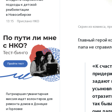
подходы к детской
реабилитации
в Новосибирске
13:15
·
Прислано НКО
Скрин из комикса, п
Главный герой к
папа не справил
«К счас
придерж
задают 
усыновл
Патриаршая гуманитарная
отразить
миссия ищет волонтеров для
так быв
ремонта домов в Донецке
и Горловке
они дал