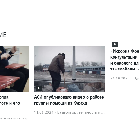
МЕ
«Искорка Фон
консультации
и онколога д
тяжелобольны
21.10.2020
·
Зд
олик
АСИ опубликовало видео о работе
оге и его
группы помощи из Курска
11.06.2024
·
Благотвори­тель­ность и доброволь­чест­во
­тель­ность и доброволь­чест­во