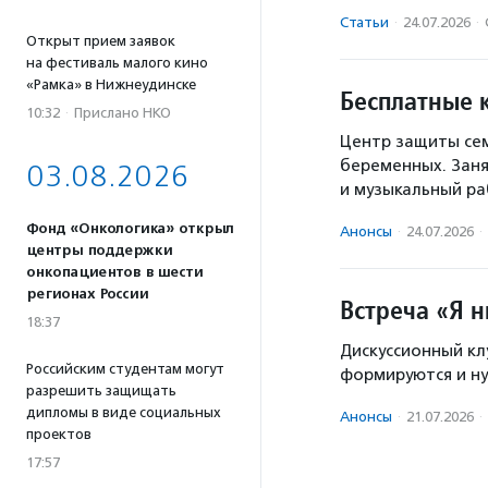
Статьи
·
24.07.2026
·
Открыт прием заявок
на фестиваль малого кино
«Рамка» в Нижнеудинске
Бесплатные 
10:32
·
Прислано НКО
Центр защиты сем
беременных. Заня
03.08.2026
и музыкальный ра
Фонд «Онкологика» открыл
Анонсы
·
24.07.2026
·
центры поддержки
онкопациентов в шести
регионах России
Встреча «Я 
18:37
Дискуссионный кл
Российским студентам могут
формируются и ну
разрешить защищать
дипломы в виде социальных
Анонсы
·
21.07.2026
·
проектов
17:57