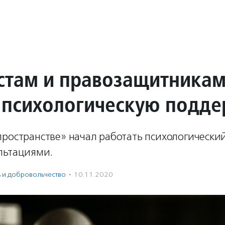
стам и правозащитника
 психологическую подде
ространстве» начал работать психологический
льтациями.
ь и доброволь­чест­во
·
10.11.2020