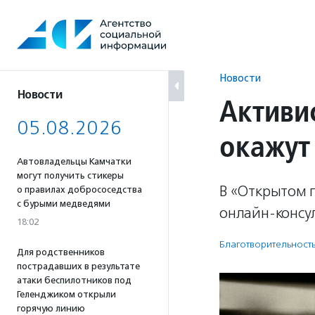
Перейти
к
содержанию
Новости
Новости
Активи
05.08.2026
окажут
Автовладельцы Камчатки
могут получить стикеры
В «Открытом п
о правилах добрососедства
с бурыми медведями
онлайн-консу
18:02
Благотвори­тель­ност
Для родственников
пострадавших в результате
атаки беспилотников под
Геленджиком открыли
горячую линию