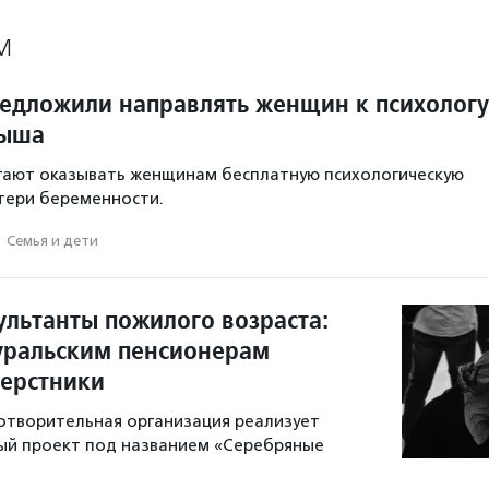
М
редложили направлять женщин к психологу
дыша
гают оказывать женщинам бесплатную психологическую
тери беременности.
·
Семья и дети
ультанты пожилого возраста:
ральским пенсионерам
верстники
отворительная организация реализует
ый проект под названием «Серебряные