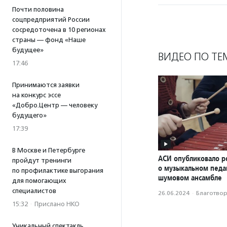
Почти половина
соцпредприятий России
сосредоточена в 10 регионах
страны — фонд «Наше
будущее»
ВИДЕО ПО ТЕ
17:46
Принимаются заявки
на конкурс эссе
«Добро.Центр — человеку
будущего»
17:39
В Москве и Петербурге
АСИ опубликовало р
пройдут тренинги
о музыкальном педаг
по профилактике выгорания
шумовом ансамбле
для помогающих
специалистов
26.06.2024
·
Благотвори
15:32
·
Прислано НКО
Уникальный спектакль