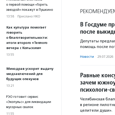
о первой помощи «Гореть
звездой» покажут в Пушкино
РЕКОМЕНДУЕ
13:58
·
Прислано НКО
В Госдуме п
Как культура помогает
после выки
говорить
о благотворительности:
Депутаты предла
итоги второго «Теплого
помощь после по
вечера с Кольским»
13:55
Новости
·
29.07.2026
Минздрав ускорит выдачу
Равные конс
медзаключений для
будущих опекунов
зачем южноу
13:21
психологи-с
РЭО готовит сервис
Челябинская благ
«Экопульс» для ликвидации
в регионе пилотн
мусорных свалок
целители души».
11:55