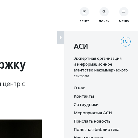
лента
поиск
меню
18+
м
АСИ
ржку
Экспертная организация
и информационное
агентство некоммерческого
сектора
 центр с
О нас
Контакты
Сотрудники
Мероприятия АСИ
Прислать новость
Полезная библиотека
Наши издания