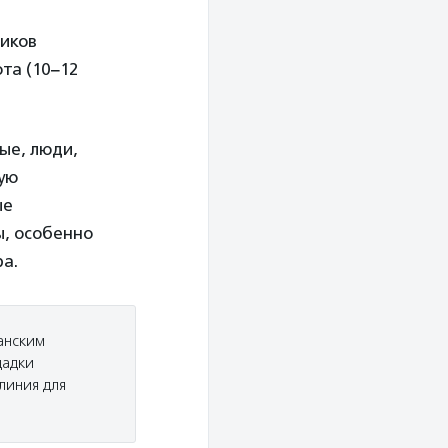
иков
та (10−12
ые, люди,
ую
ые
ы, особенно
а.
анским
щадки
линия для