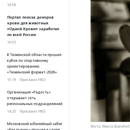
16:58
Портал поиска доноров
крови для животных
«Одной Крови» заработал
по всей России
16:53
В Тюменской области прошел
кубок по спортивному
ориентированию
«Тюменский формат-2026»
15:19
·
Прислано НКО
Организация «Радость»
открывает сеть
региональных подразделений
14:25
·
Прислано НКО
Московский юбилейный забег
Фото: Marco Bianchett
«Без границ» прошел в стиле