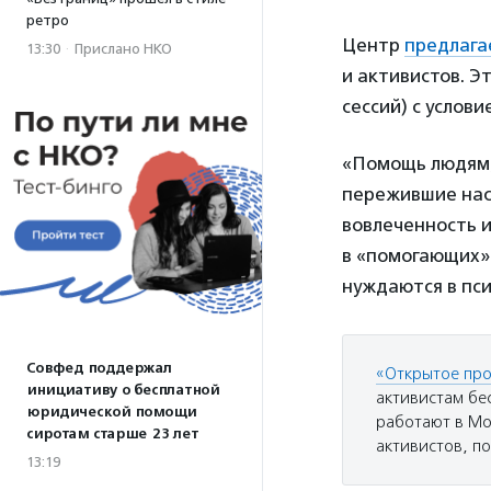
ретро
Центр
предлага
13:30
·
Прислано НКО
и активистов. Э
сессий) с услов
«Помощь людям,
пережившие нас
вовлеченность и
в «помогающих» 
нуждаются в пс
Совфед поддержал
«Открытое про
инициативу о бесплатной
активистам бе
юридической помощи
работают в Мос
сиротам старше 23 лет
активистов, по
13:19