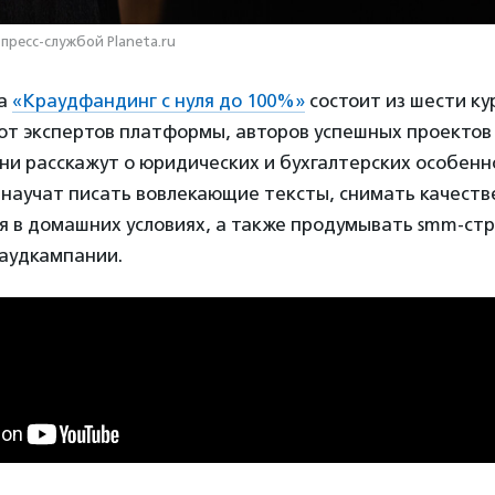
пресс-службой Planeta.ru
ма
«Краудфандинг с нуля до 100%»
состоит из шести ку
от экспертов платформы, авторов успешных проектов
ни расскажут о юридических и бухгалтерских особенн
 научат писать вовлекающие тексты, снимать качест
 в домашних условиях, а также продумывать smm-ст
аудкампании.