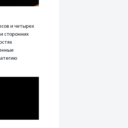
рсов и четырех
 и сторонних
остях
венные
ратегию