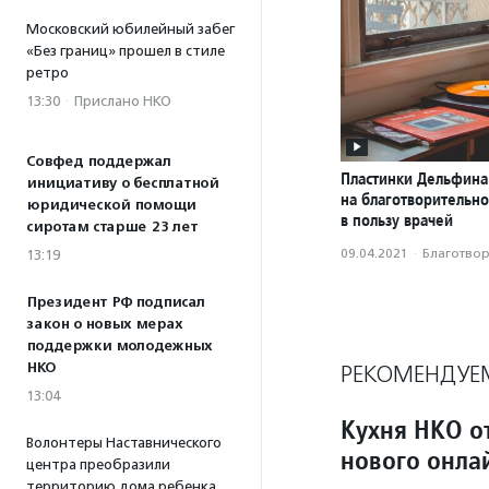
Московский юбилейный забег
«Без границ» прошел в стиле
ретро
13:30
·
Прислано НКО
Совфед поддержал
Пластинки Дельфина
инициативу о бесплатной
на благотворительн
юридической помощи
в пользу врачей
сиротам старше 23 лет
09.04.2021
·
Благотвори
13:19
Президент РФ подписал
закон о новых мерах
поддержки молодежных
НКО
РЕКОМЕНДУЕ
13:04
Кухня НКО о
Волонтеры Наставнического
нового онла
центра преобразили
территорию дома ребенка