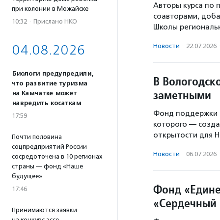
Авторы курса по 
при колонии в Можайске
соавторами, доба
10:32
·
Прислано НКО
Школы региональн
Новости
·
22.07.2026
04.08.2026
Биологи предупредили,
В Вологодско
что развитие туризма
заметными
на Камчатке может
навредить косаткам
Фонд поддержки 
17:59
которого — созд
открытости для Н
Почти половина
соцпредприятий России
Новости
·
06.07.2026
сосредоточена в 10 регионах
страны — фонд «Наше
будущее»
Фонд «Едине
17:46
«Сердечный 
Принимаются заявки
на конкурс эссе