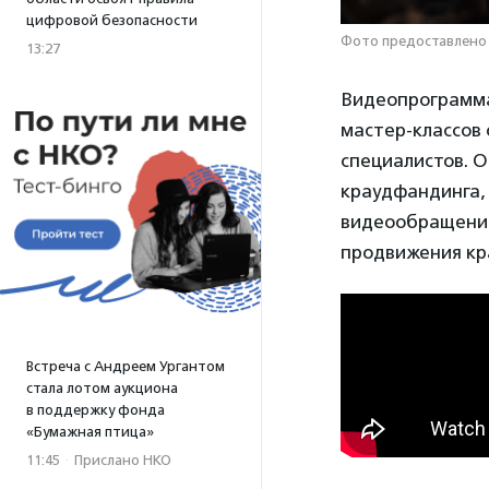
цифровой безопасности
Фото предоставлено 
13:27
Видеопрограм
мастер-классов 
специалистов. О
краудфандинга,
видеообращения
продвижения кр
Встреча с Андреем Ургантом
стала лотом аукциона
в поддержку фонда
«Бумажная птица»
11:45
·
Прислано НКО