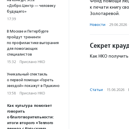
Фонд помощи люд
«Добро.Центр — человеку
к печати книгу с
будущего»
Золотаревой.
17:39
Новости
·
29.06.2026
В Москве и Петербурге
пройдут тренинги
по профилактике выгорания
Секрет крау
для помогающих
специалистов
Как НКО получить
15:32
·
Прислано НКО
Уникальный спектакль
о первой помощи «Гореть
звездой» покажут в Пушкино
Статьи
·
15.06.2026
·
13:58
·
Прислано НКО
Как культура помогает
говорить
о благотворительности:
итоги второго «Теплого
вечера с Кольским»