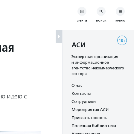
лента
поиск
меню
18+
ная
АСИ
Экспертная организация
и информационное
агентство некоммерческого
сектора
О нас
Контакты
вою идею с
Сотрудники
Мероприятия АСИ
Прислать новость
Полезная библиотека
Наши издания