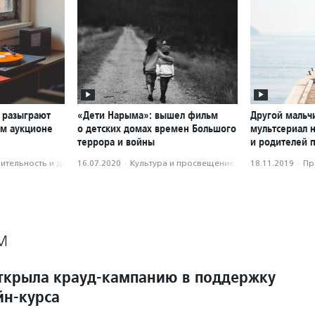
 разыграют
«Дети Нарыма»: вышел фильм
Другой мальч
ом аукционе
о детских домах времен Большого
мультсериал 
террора и войны
и родителей 
­тель­ность и доброволь­чест­во
16.07.2020
·
Культура и просвещение
18.11.2019
·
Пр
М
ткрыла крауд-кампанию в поддержку
йн-курса