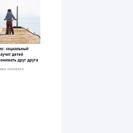
ик: социальный
научит детей
понимать друг друга
ава человека