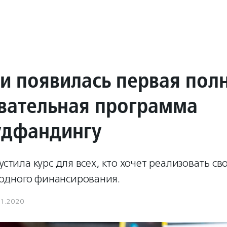
ии появилась первая пол
вательная программа
удфандингу
пустила курс для всех, кто хочет реализовать с
дного финансирования.
11.2020