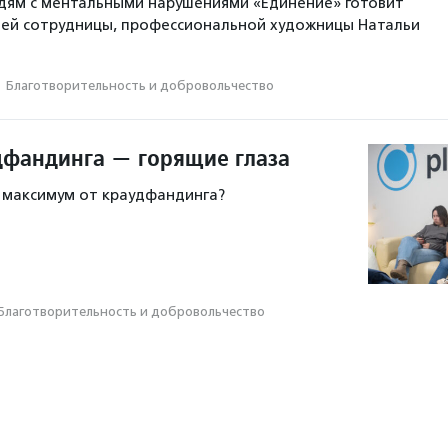
ям с ментальными нарушениями «Единение» готовит
воей сотрудницы, профессиональной художницы Натальи
·
Благотвори­тель­ность и доброволь­чест­во
дфандинга — горящие глаза
 максимум от краудфандинга?
Благотвори­тель­ность и доброволь­чест­во