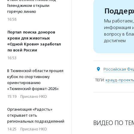
Геленджиком открыли
Поддерж
горячую линию
16:58
Мы работаем, 
информация и
Портал поиска доноров
вопросу в бла
крови для животных
достигнем
«Одной Крови» заработал
по всей России
16:53
Российская Фе
В Тюменской области прошел
кубок по спортивному
ТЕГИ:
крауд-проект
ориентированию
«Тюменский формат-2026»
15:19
·
Прислано НКО
Организация «Радость»
открывает сеть
ВИДЕО ПО ТЕ
региональных подразделений
14:25
·
Прислано НКО