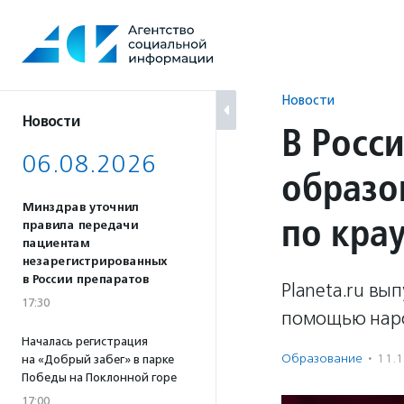
Перейти
к
содержанию
Новости
Новости
В Росс
06.08.2026
образо
Минздрав уточнил
по кра
правила передачи
пациентам
незарегистрированных
в России препаратов
Planeta.ru вы
17:30
помощью наро
Началась регистрация
Образование
·
11.
на «Добрый забег» в парке
Победы на Поклонной горе
17:00