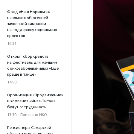
Фонд «Наш Норильск»
напомнил об осенней
заявочной кампании
на поддержку социальных
проектов
16:31
Открыт сбор средств
на фестиваль для женщин
с онкозаболеваниями «Еще
краше в танце»
14:50
Организация «Продвижение»
и компания «Инва-Титан»
будут сотрудничать
13:30
·
Прислано НКО
Пенсионеры Самарской
области освоят правила