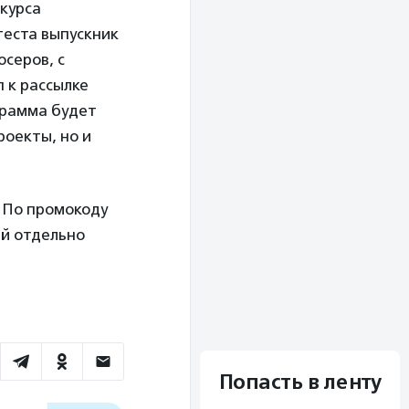
курса
теста выпускник
серов, с
 к рассылке
грамма будет
роекты, но и
 По промокоду
ий отдельно
Попасть в ленту