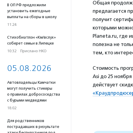
Общая продолжи
В ОП РФ предложили
предлагается пр
установить ежегодные
выплаты на сборы в школу
получит сертиф
11:24
которыми можно 
Planeta.ru, где
Стихобиатлон «Км/вслух»
соберет семьи в Липецке
полезна не толь
10:32
·
Прислано НКО
тем, кто интер
05.08.2026
Стоимость прог
Asi до 25 ноябр
Автовладельцы Камчатки
действует скидк
могут получить стикеры
«Краудпродюсе
о правилах добрососедства
с бурыми медведями
18:02
Для родственников
пострадавших в результате
атаки беспилотников под