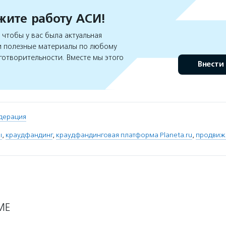
ите работу АСИ!
чтобы у вас была актуальная
 полезные материалы по любому
готворительности. Вместе мы этого
Внести
дерация
ы
,
краудфандинг
,
краудфандинговая платформа Planeta.ru
,
продвиж
МЕ