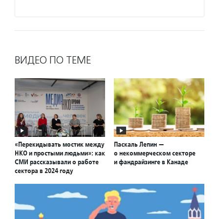
Подро
ВИДЕО ПО ТЕМЕ
«Перекидывать мостик между
Паскаль Лепин —
НКО и простыми людьми»: как
о некоммерческом секторе
СМИ рассказывали о работе
и фандрайзинге в Канаде
сектора в 2024 году