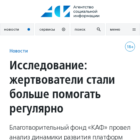
Перейти
к
содержанию
новости
сервисы
поиск
меню
18+
Новости
Исследование:
жертвователи стали
больше помогать
регулярно
Благотворительный фонд «КАФ» провел
анализ динамики развития платформ