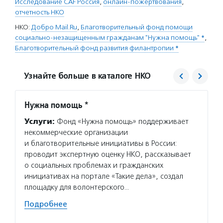
Исследование CAF Россия
,
онлайн-пожертвования
,
отчетность НКО
НКО:
Добро Mail.Ru
,
Благотворительный фонд помощи
социально-незащищенным гражданам "Нужна помощь" *
,
Благотворительный фонд развития филантропии *
Узнайте больше в каталоге НКО
Нужна помощь *
Благо
филан
Услуги:
Фонд «Нужна помощь» поддерживает
Услуг
некоммерческие организации
програ
и благотворительные инициативы в России:
диабет
проводит экспертную оценку НКО, рассказывает
помога
о социальных проблемах и гражданских
домов 
инициативах на портале «Такие дела», создал
содейс
площадку для волонтерского…
компь
Подробнее
грамот