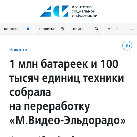
Перейти
к
содержанию
новости
сервисы
поиск
меню
18+
Новости
1 млн батареек и 100
тысяч единиц техники
собрала
на переработку
«М.Видео-Эльдорадо»