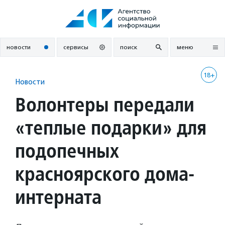
Перейти
к
содержанию
новости
сервисы
поиск
меню
18+
Новости
Волонтеры передали
«теплые подарки» для
подопечных
красноярского дома-
интерната