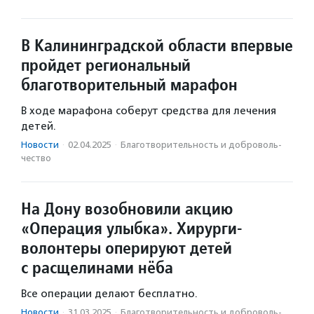
В Калининградской области впервые
пройдет региональный
благотворительный марафон
В ходе марафона соберут средства для лечения
детей.
Новости
·
02.04.2025
·
Благотвори­тель­ность и доброволь­
чест­во
На Дону возобновили акцию
«Операция улыбка». Хирурги-
волонтеры оперируют детей
с расщелинами нёба
Все операции делают бесплатно.
Новости
·
31.03.2025
·
Благотвори­тель­ность и доброволь­