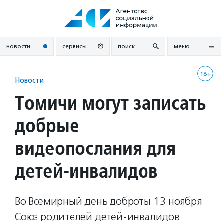
Перейти
к
содержанию
новости
сервисы
поиск
меню
18+
Новости
Томичи могут записать
добрые
видеопослания для
детей-инвалидов
Во Всемирный день доброты 13 ноября
Союз родителей детей-инвалидов