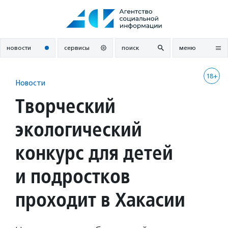
Перейти
к
содержанию
новости
сервисы
поиск
меню
18+
Новости
Творческий
экологический
конкурс для детей
и подростков
проходит в Хакасии