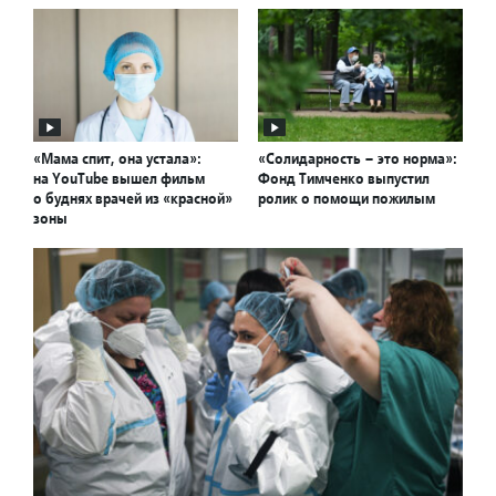
«Мама спит, она устала»:
«Солидарность – это норма»:
на YouTube вышел фильм
Фонд Тимченко выпустил
о буднях врачей из «красной»
ролик о помощи пожилым
зоны