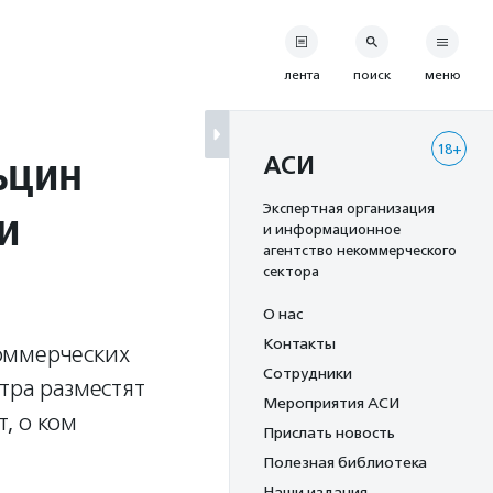
лента
поиск
меню
18+
ьцин
АСИ
и
Экспертная организация
и информационное
агентство некоммерческого
сектора
О нас
Контакты
оммерческих
Сотрудники
тра разместят
Мероприятия АСИ
, о ком
Прислать новость
Полезная библиотека
Наши издания