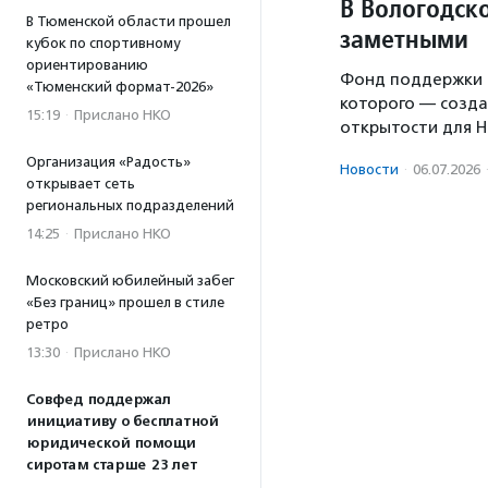
В Вологодско
В Тюменской области прошел
заметными
кубок по спортивному
ориентированию
Фонд поддержки 
«Тюменский формат-2026»
которого — созд
15:19
·
Прислано НКО
открытости для Н
Организация «Радость»
Новости
·
06.07.2026
открывает сеть
региональных подразделений
14:25
·
Прислано НКО
Московский юбилейный забег
«Без границ» прошел в стиле
ретро
13:30
·
Прислано НКО
Совфед поддержал
инициативу о бесплатной
юридической помощи
сиротам старше 23 лет