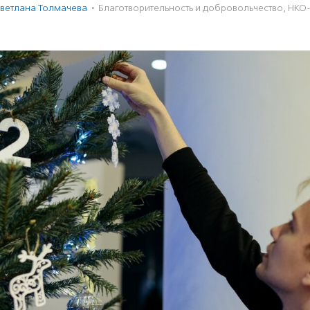
ветлана Толмачева
·
Благотвори­тель­ность и доброволь­чест­во
,
НКО-