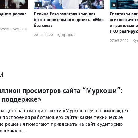
годнем ролике
Певица Елка записала клип для
Спектакли оди
благотворительного проекта «Мир
психологичес
без слез»
и грантовые о
­тель­ность и доброволь­чест­во
НКО реагирую
28.12.2020
·
Здоровье
27.03.2020
·
Ку
М
ллион просмотров сайта “Муркоши”:
к поддержке»
ты Центра помощи кошкам «Муркоша» участников ждет
 построения работающего сайта: какие технические
е решения помогают привлекать на сайт аудиторию
сещения в…