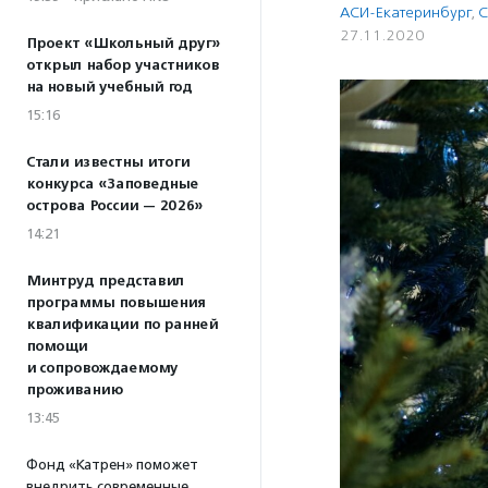
АСИ-Екатеринбург
,
С
27.11.2020
Проект «Школьный друг»
открыл набор участников
на новый учебный год
15:16
Стали известны итоги
конкурса «Заповедные
острова России — 2026»
14:21
Минтруд представил
программы повышения
квалификации по ранней
помощи
и сопровождаемому
проживанию
13:45
Фонд «Катрен» поможет
внедрить современные