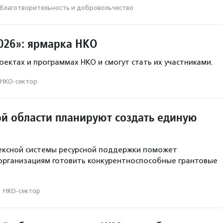
Благотвори­тель­ность и доброволь­чест­во
026»: ярмарка НКО
оектах и программах НКО и смогут стать их участниками.
НКО-сектор
ой области планируют создать единую
ексной системы ресурсной поддержки поможет
организациям готовить конкурентноспособные грантовые
·
НКО-сектор