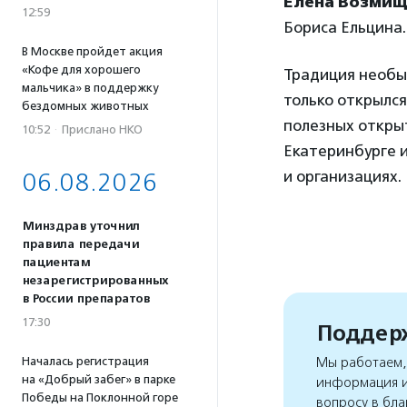
Елена Возмищ
12:59
Бориса Ельцина.
В Москве пройдет акция
«Кофе для хорошего
Традиция необыч
мальчика» в поддержку
только открылся
бездомных животных
полезных открыт
10:52
·
Прислано НКО
Екатеринбурге 
и организациях.
06.08.2026
Минздрав уточнил
правила передачи
пациентам
незарегистрированных
в России препаратов
17:30
Поддерж
Началась регистрация
Мы работаем, 
на «Добрый забег» в парке
информация и
Победы на Поклонной горе
вопросу в бла