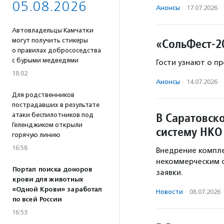
05.08.2026
Анонсы
·
17.07.2026
·
Автовладельцы Камчатки
«СольФест-2
могут получить стикеры
о правилах добрососедства
с бурыми медведями
Гости узнают о пр
18:02
Анонсы
·
14.07.2026
·
Для родственников
пострадавших в результате
В Саратовск
атаки беспилотников под
Геленджиком открыли
систему НКО
горячую линию
16:58
Внедрение компл
некоммерческим 
Портал поиска доноров
заявки.
крови для животных
«Одной Крови» заработал
Новости
·
08.07.2026
по всей России
16:53