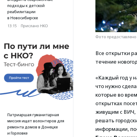
подходы к детской
реабилитации
в Новосибирске
13:15
·
Прислано НКО
Фото предоставлено
Все открытки ра
течение новогод
«Каждый год у н
что нужно сдела
которые во врем
открытках посе
живущим с ВИЧ,
Патриаршая гуманитарная
решать городск
миссия ищет волонтеров для
ремонта домов в Донецке
информации, пос
и Горловке