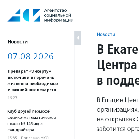
Перейти
к
содержанию
Новости
Новости
В Екат
07.08.2026
Центра
Препарат «Энхерту»
в подд
включили в перечень
жизненно необходимых
и важнейших лекарств
16:27
В Ельцин Цен
организациях,
Клуб друзей пермской
физико-математической
на открытках 
школы № 146 ищет
заботится орг
фандрайзера
15:35
·
Прислано НКО