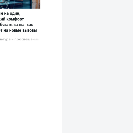
н на один,
кий комфорт
бязательства: как
т на новые вызовы
льтура и просвещение