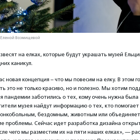
 Еленой Возмищевой
звесят на елках, которые будут украшать музей Ельци
них каникул.
ас новая концепция – что мы повесим на елку. В этом г
ть это не только красиво, но и полезно. Мы хотим по
я пандемии заботились о тех, кому очень нужна была
тители музея найдут информацию о тех, кто помогает
 онкобольным, бездомным, животным или объединяет
ие проблемы. Сейчас идет разработка дизайна открыт
ле чего мы разместим их на пяти наших елках», — ра