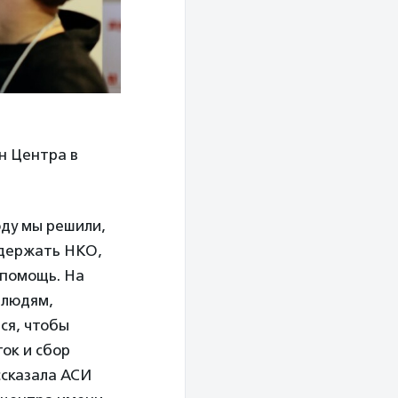
н Центра в
оду мы решили,
ддержать НКО,
 помощь. На
 людям,
ся, чтобы
ок и сбор
ссказала АСИ