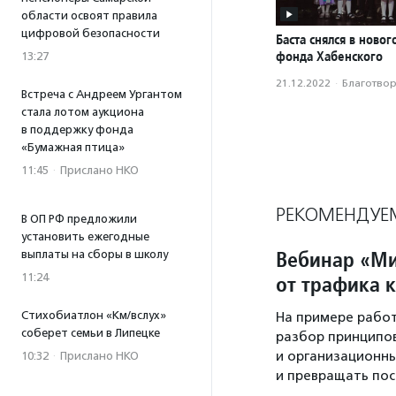
области освоят правила
цифровой безопасности
Баста снялся в ново
фонда Хабенского
13:27
21.12.2022
·
Благотвори
Встреча с Андреем Ургантом
стала лотом аукциона
в поддержку фонда
«Бумажная птица»
11:45
·
Прислано НКО
РЕКОМЕНДУЕ
В ОП РФ предложили
установить ежегодные
Вебинар «Ми
выплаты на сборы в школу
11:24
от трафика 
Стихобиатлон «Км/вслух»
На примере рабо
соберет семьи в Липецке
разбор принципов
и организационны
10:32
·
Прислано НКО
и превращать по