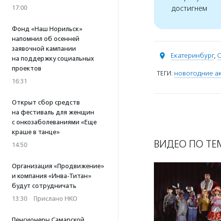
17:00
достигнем
Фонд «Наш Норильск»
напомнил об осенней
заявочной кампании
Екатеринбург
,
С
на поддержку социальных
проектов
ТЕГИ:
новогодние а
16:31
Открыт сбор средств
на фестиваль для женщин
с онкозаболеваниями «Еще
краше в танце»
ВИДЕО ПО ТЕ
14:50
Организация «Продвижение»
и компания «Инва-Титан»
будут сотрудничать
13:30
·
Прислано НКО
Пенсионеры Самарской