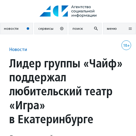
Перейти
к
содержанию
новости
сервисы
поиск
меню
18+
Новости
Лидер группы «Чайф»
поддержал
любительский театр
«Игра»
в Екатеринбурге