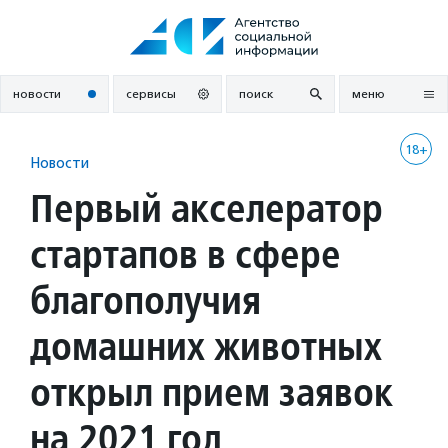
Перейти
к
содержанию
новости
сервисы
поиск
меню
18+
Новости
Первый акселератор
стартапов в сфере
благополучия
домашних животных
открыл прием заявок
на 2021 год