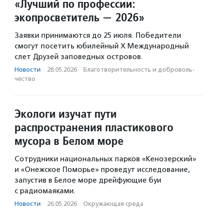
«Лучший по профессии:
экопросветитель — 2026»
Заявки принимаются до 25 июля. Победители
смогут посетить юбилейный X Международный
слет Друзей заповедных островов.
Новости
·
28.05.2026
·
Благотвори­тель­ность и доброволь­
чест­во
Экологи изучат пути
распространения пластикового
мусора в Белом море
Сотрудники национальных парков «Кенозерский»
и «Онежское Поморье» проведут исследование,
запустив в Белое море дрейфующие буи
с радиомаяками.
Новости
·
26.05.2026
·
Окружающая среда