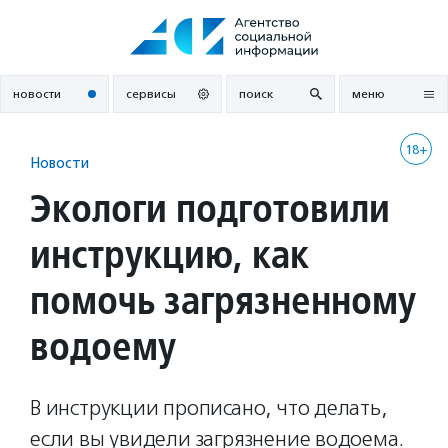
Перейти
к
содержанию
новости
сервисы
поиск
меню
18+
Новости
Экологи подготовили
инструкцию, как
помочь загрязненному
водоему
В инструкции прописано, что делать,
если вы увидели загрязнение водоема.