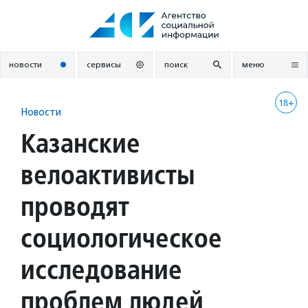
Перейти
к
содержанию
новости
сервисы
поиск
меню
18+
Новости
Казанские
велоактивисты
проводят
социологическое
исследование
проблем людей