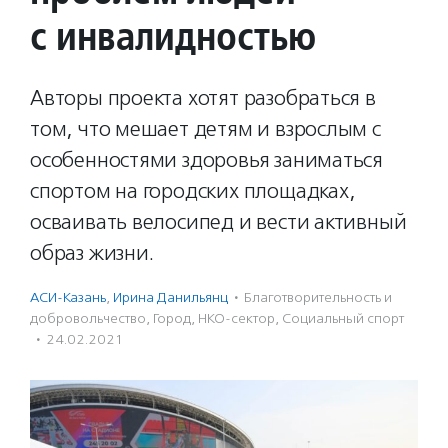
с инвалидностью
Авторы проекта хотят разобраться в
том, что мешает детям и взрослым с
особенностями здоровья заниматься
спортом на городских площадках,
осваивать велосипед и вести активный
образ жизни.
АСИ-Казань
,
Ирина Данильянц
·
Благотвори­тель­ность и
доброволь­чест­во
,
Город
,
НКО-сектор
,
Социальный спорт
·
24.02.2021