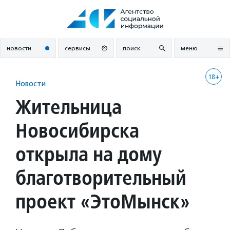
Перейти
к
содержанию
новости
сервисы
поиск
меню
18+
Новости
Жительница
Новосибирска
открыла на дому
благотворительный
проект «ЭтоМынск»