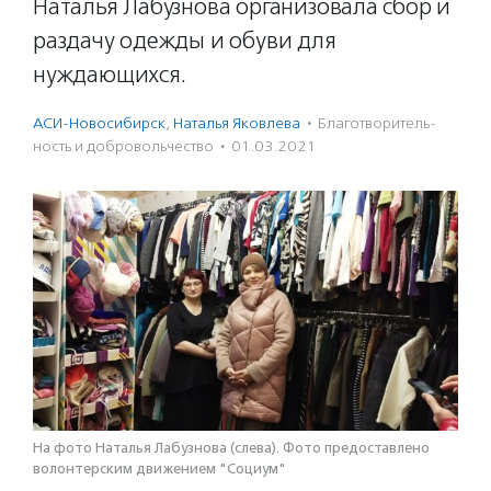
Наталья Лабузнова организовала сбор и
раздачу одежды и обуви для
нуждающихся.
АСИ-Новосибирск
,
Наталья Яковлева
·
Благотвори­тель­
ность и доброволь­чест­во
·
01.03.2021
На фото Наталья Лабузнова (слева). Фото предоставлено
волонтерским движением "Социум"