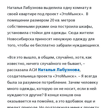
Наталья Лабузнова выделила одну комнату в
своей квартире под проект «ЭтоМынск». В
помещении размером 20 кв. метров
собственными руками она построила шкафы,
установила стойки для одежды. Сюда жители
Новосибирска приносят ненужную одежду для
того, чтобы ее бесплатно забрали нуждающиеся.
«Все это вышло, в общем, случайно, хотя, как
известно, ничего случайного не бывает, –
рассказала АСИ
Наталья Лабузнова
,
создательница проекта «ЭтоМынск». – Я всегда
была за разумное потребление. Зачем человеку
много одежды, которую он не носит, если в ней
нуждаются другие? В конце концов она
оказывается на помойке, а это вдобавок еще и
вредит природе. Но подтолкнула меня к проекту,