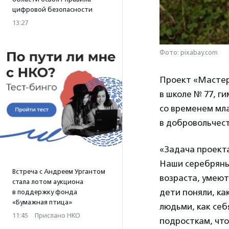
цифровой безопасности
13:27
Фото: pixabay.com
Проект «Мастер
в школе № 77, г
со временем мл
в добровольчес
«Задача проекта
Наши серебряны
Встреча с Андреем Ургантом
возраста, умеют
стала лотом аукциона
дети поняли, ка
в поддержку фонда
«Бумажная птица»
людьми, как себ
11:45
·
Прислано НКО
подросткам, что