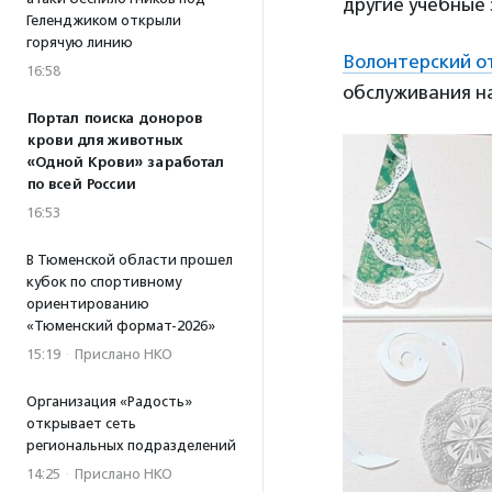
другие учебные 
Геленджиком открыли
горячую линию
Волонтерский о
16:58
обслуживания на
Портал поиска доноров
крови для животных
«Одной Крови» заработал
по всей России
16:53
В Тюменской области прошел
кубок по спортивному
ориентированию
«Тюменский формат-2026»
15:19
·
Прислано НКО
Организация «Радость»
открывает сеть
региональных подразделений
14:25
·
Прислано НКО