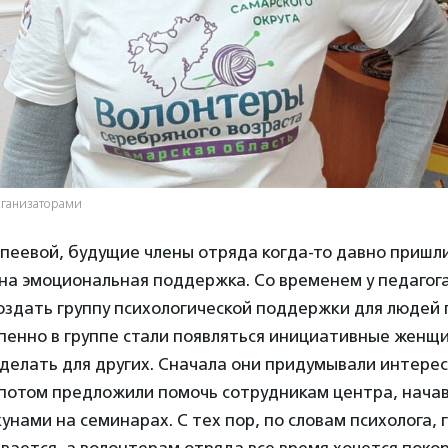
рганизаторами
пеевой, будущие члены отряда когда-то давно пришли
на эмоциональная поддержка. Со временем у педагог
оздать группу психологической поддержки для людей
пенно в группе стали появляться инициативные женщ
 делать для других. Сначала они придумывали интере
потом предложили помочь сотрудникам центра, начав
нами на семинарах. С тех пор, по словам психолога, 
вается, а волонтерам отряда все время хочется поко