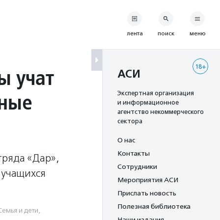
лента
поиск
меню
18+
ы учат
АСИ
вные
Экспертная организация
и информационное
агентство некоммерческого
сектора
О нас
Контакты
тряда «Дар»,
Сотрудники
 учащихся
Мероприятия АСИ
Прислать новость
Полезная библиотека
Семья и дети
,
Наши издания