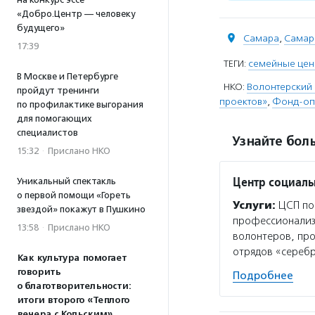
«Добро.Центр — человеку
будущего»
Самара
,
Самар
17:39
ТЕГИ:
семейные цен
В Москве и Петербурге
НКО:
Волонтерский 
пройдут тренинги
проектов»
,
Фонд-опе
по профилактике выгорания
для помогающих
специалистов
Узнайте боль
15:32
·
Прислано НКО
Центр социаль
Уникальный спектакль
о первой помощи «Гореть
Услуги:
ЦСП пом
звездой» покажут в Пушкино
профессионализ
13:58
·
Прислано НКО
волонтеров, про
отрядов «серебр
Как культура помогает
говорить
Подробнее
о благотворительности:
итоги второго «Теплого
вечера с Кольским»