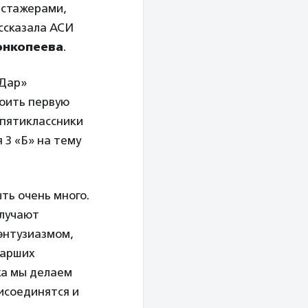
-стажерами,
ссказала АСИ
онкопеева
.
«Дар»
воить первую
-пятиклассники
 3 «Б» на тему
ть очень много.
олучают
энтузиазмом,
тарших
ка мы делаем
рисоединятся и