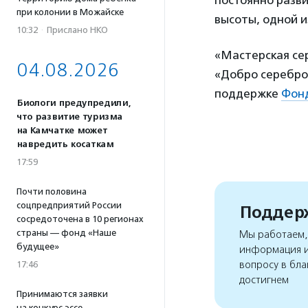
при колонии в Можайске
высоты, одной и
10:32
·
Прислано НКО
«Мастерская се
04.08.2026
«Добро серебро
поддержке
Фонд
Биологи предупредили,
что развитие туризма
на Камчатке может
навредить косаткам
17:59
Почти половина
соцпредприятий России
Поддерж
сосредоточена в 10 регионах
страны — фонд «Наше
Мы работаем, 
будущее»
информация и
вопросу в бла
17:46
достигнем
Принимаются заявки
на конкурс эссе