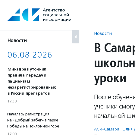
Перейти
к
содержанию
Новости
Новости
В Сама
06.08.2026
школьн
Минздрав уточнил
уроки
правила передачи
пациентам
незарегистрированных
в России препаратов
После обучен
17:30
ученики смогу
Началась регистрация
начальной шк
на «Добрый забег» в парке
Победы на Поклонной горе
АСИ-Самара
,
Юлия 
17:00