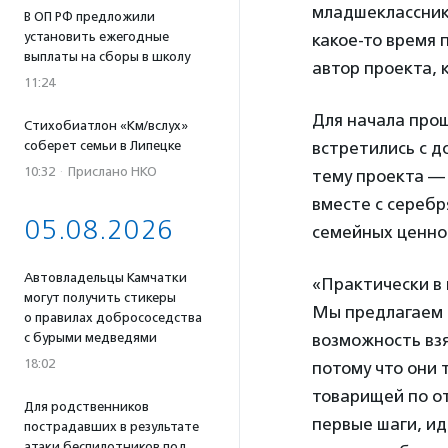
младшеклассник
В ОП РФ предложили
установить ежегодные
какое-то время
выплаты на сборы в школу
автор проекта,
11:24
Для начала про
Стихобиатлон «Км/вслух»
встретились с д
соберет семьи в Липецке
10:32
·
Прислано НКО
тему проекта —
вместе с серебр
05.08.2026
семейных ценнос
Автовладельцы Камчатки
«Практически в 
могут получить стикеры
Мы предлагаем 
о правилах добрососедства
возможность взя
с бурыми медведями
18:02
потому что они 
товарищей по о
Для родственников
первые шаги, ид
пострадавших в результате
атаки беспилотников под