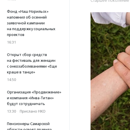
Старшее поколение
Фонд «Наш Норильск»
напомнил об осенней
заявочной кампании
на поддержку социальных
проектов
16:31
Открыт сбор средств
на фестиваль для женщин
с онкозаболеваниями «Еще
краше в танце»
14:50
Организация «Продвижение»
и компания «Инва-Титан»
будут сотрудничать
13:30
·
Прислано НКО
Пенсионеры Самарской
области освоят правила