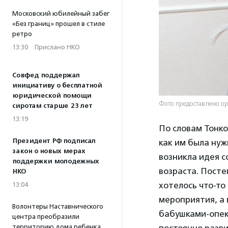
Московский юбилейный забег
«Без границ» прошел в стиле
ретро
13:30
·
Прислано НКО
Совфед поддержал
инициативу о бесплатной
юридической помощи
Фото предоставлено о
сиротам старше 23 лет
13:19
По словам Тонко
Президент РФ подписал
как им была нуж
закон о новых мерах
возникла идея с
поддержки молодежных
возраста. Посте
НКО
хотелось что-то
13:04
мероприятия, а 
Волонтеры Наставнического
бабушками-опеку
центра преобразили
постоянно разви
территорию дома ребенка