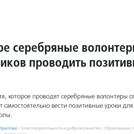
ре серебряные волонтер
иков проводить позити
ия, которое проводят серебряные волонтеры о
т самостоятельно вести позитивные уроки для
олы.
Узрютова
·
Благотвори­тель­ность и доброволь­чест­во
,
Образование
,