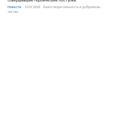
совершившие героические поступки.
Новости
·
10.07.2026
·
Благотвори­тель­ность и доброволь­
чест­во