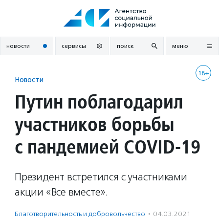
Перейти
к
содержанию
новости
сервисы
поиск
меню
18+
Новости
Путин поблагодарил
участников борьбы
с пандемией COVID-19
Президент встретился с участниками
акции «Все вместе».
Благотвори­тель­ность и доброволь­чест­во
·
04.03.2021