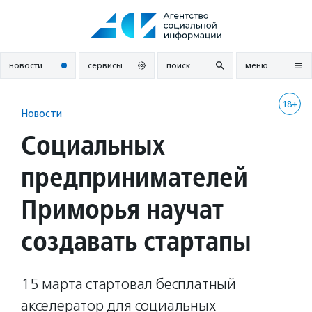
Перейти
к
содержанию
новости
сервисы
поиск
меню
18+
Новости
Социальных
предпринимателей
Приморья научат
создавать стартапы
15 марта стартовал бесплатный
акселератор для социальных