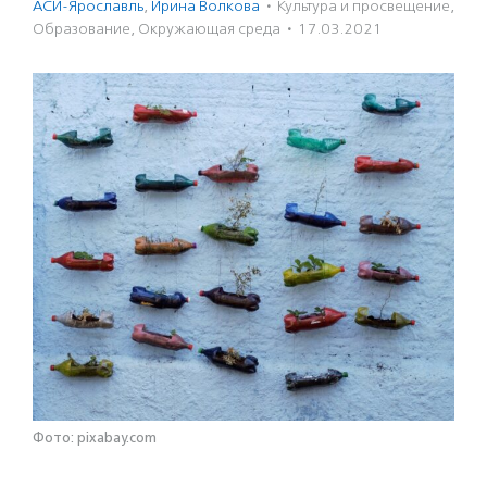
АСИ-Ярославль
,
Ирина Волкова
·
Культура и просвещение
,
Образование
,
Окружающая среда
·
17.03.2021
Фото: pixabay.com