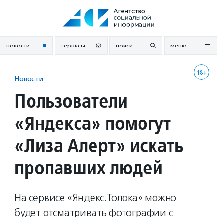
Перейти
к
содержанию
новости
сервисы
поиск
меню
18+
Новости
Пользователи
«Яндекса» помогут
«Лиза Алерт» искать
пропавших людей
На сервисе «Яндекс.Толока» можно
будет отсматривать фотографии с