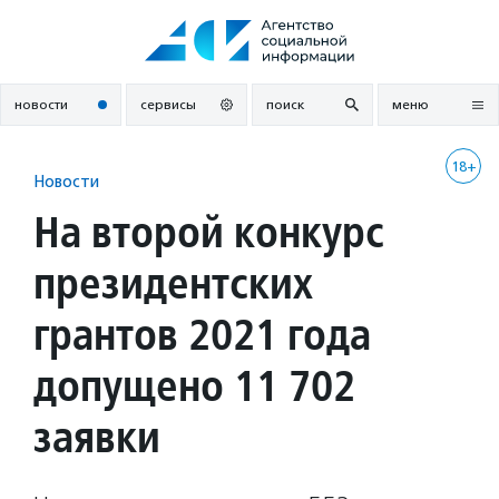
Перейти
к
содержанию
новости
сервисы
поиск
меню
18+
Новости
На второй конкурс
президентских
грантов 2021 года
допущено 11 702
заявки