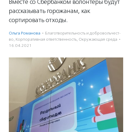
Вместе со Сбербанком волонтеры будут
рассказывать горожанам, как
сортировать отходы.
Ольга Романова
·
Благотвори­тель­ность и доброволь­чест­
во
,
Корпоративная ответственность
,
Окружающая среда
·
16.04.2021