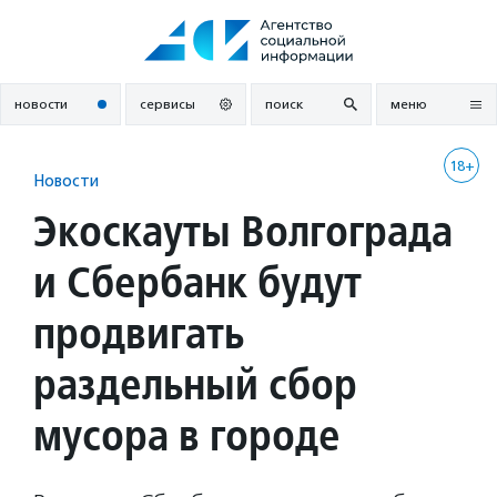
Перейти
к
содержанию
новости
сервисы
поиск
меню
18+
Новости
Экоскауты Волгограда
и Сбербанк будут
продвигать
раздельный сбор
мусора в городе