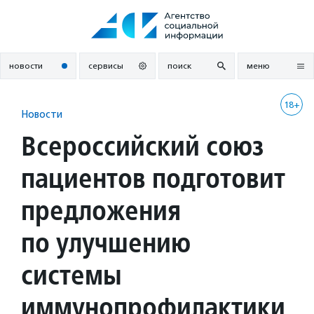
Перейти
к
содержанию
новости
сервисы
поиск
меню
18+
Новости
Всероссийский союз
пациентов подготовит
предложения
по улучшению
системы
иммунопрофилактики