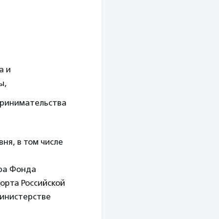
а и
ы,
принимательства
ня, в том числе
ора Фонда
орта Российской
Министерстве