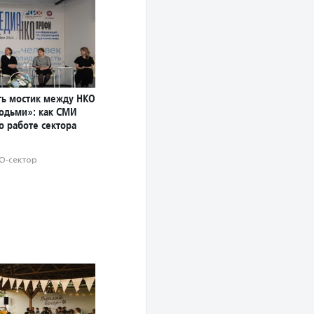
ь мостик между НКО
юдьми»: как СМИ
о работе сектора
О-сектор