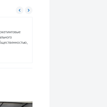
Фонд «Наше будущее»
аркетинговые
Услуги:
Фонд «Наше будущее» помогает социа
ального
проводит конкурсы грантов и образовательные
общественностью,
проектов в сфере социального предпринимате
предпринимателям.
Подробнее