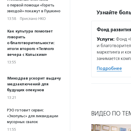
о первой помощи «Гореть
звездой» покажут в Пушкино
Узнайте боль
13:58
·
Прислано НКО
Фонд развития
Как культура помогает
говорить
Услуги:
Фонд «Г
о благотворительности:
и благотворител
итоги второго «Теплого
маркетинга и ко
вечера с Кольским»
занимается ком
13:55
Подробнее
Минздрав ускорит выдачу
медзаключений для
будущих опекунов
13:21
РЭО готовит сервис
ВИДЕО ПО ТЕ
«Экопульс» для ликвидации
мусорных свалок
11:55