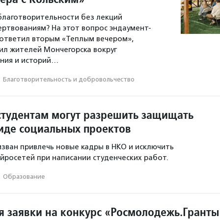
 благотворительности без лекций
ертвованиям? На этот вопрос эндаумент-
ответил вторым «Теплым вечером»,
л жителей Мончегорска вокруг
ния и историй…
·
Благотвори­тель­ность и доброволь­чест­во
студентам могут разрешить защищать
иде социальных проектов
зван привлечь новые кадры в НКО и исключить
йросетей при написании студенческих работ.
·
Образование
 заявки на конкурс «Росмолодежь.Гранты