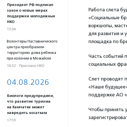
Президент РФ подписал
Работа слета б
закон о новых мерах
поддержки молодежных
«Социальные бр
НКО
воркшопы, масте
13:04
для развития и 
площадка по бр
Волонтеры Наставнического
центра преобразили
территорию дома ребенка
Часть событий п
при колонии в Можайске
социальных фра
10:32
·
Прислано НКО
Слет проводят 
04.08.2026
«Наше будущее»
поддержке АО «
Биологи предупредили,
что развитие туризма
на Камчатке может
Чтобы принять 
навредить косаткам
зарегистрирова
17:59