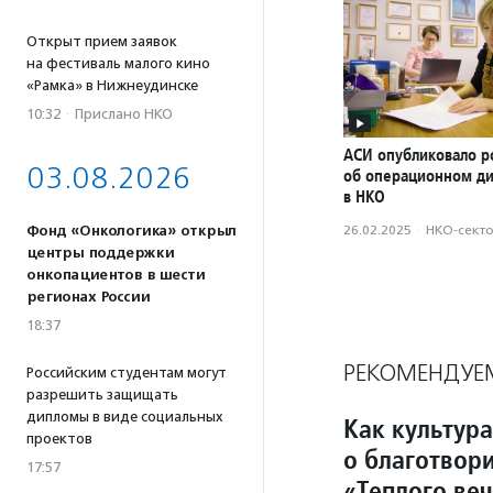
Открыт прием заявок
на фестиваль малого кино
«Рамка» в Нижнеудинске
10:32
·
Прислано НКО
АСИ опубликовало р
03.08.2026
об операционном д
в НКО
Фонд «Онкологика» открыл
26.02.2025
·
НКО-сект
центры поддержки
онкопациентов в шести
регионах России
18:37
РЕКОМЕНДУЕ
Российским студентам могут
разрешить защищать
дипломы в виде социальных
Как культура
проектов
о благотвори
17:57
«Теплого ве