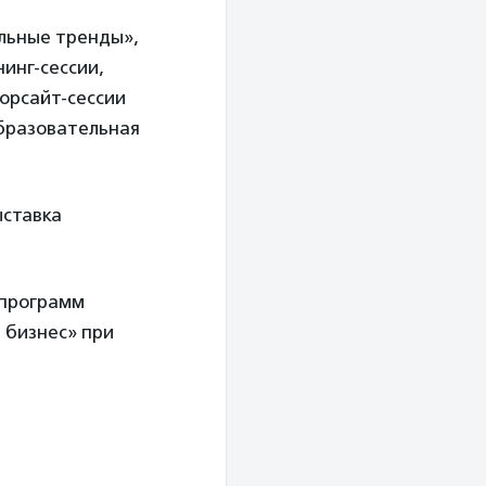
альные тренды»,
инг-сессии,
форсайт-сессии
образовательная
ыставка
 программ
бизнес» при