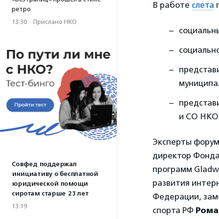
В работе
слета
п
ретро
13:30
·
Прислано НКО
социальн
социальн
представи
муниципа
представ
и СО НКО
Эксперты форум
директор Фонда
Совфед поддержал
программ Glad
инициативу о бесплатной
развития интер
юридической помощи
сиротам старше 23 лет
Федерации, зам
13:19
спорта РФ
Рома