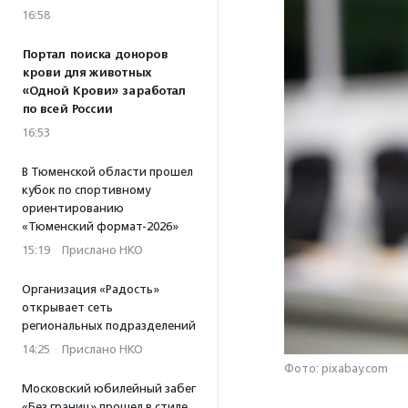
16:58
Портал поиска доноров
крови для животных
«Одной Крови» заработал
по всей России
16:53
В Тюменской области прошел
кубок по спортивному
ориентированию
«Тюменский формат-2026»
15:19
·
Прислано НКО
Организация «Радость»
открывает сеть
региональных подразделений
14:25
·
Прислано НКО
Фото: pixabay.com
Московский юбилейный забег
«Без границ» прошел в стиле