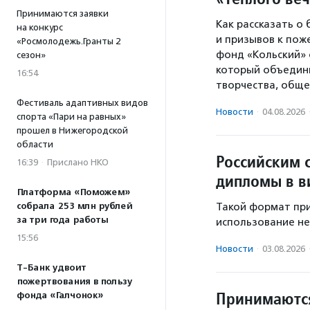
Принимаются заявки
Как рассказать о
на конкурс
и призывов к пож
«Росмолодежь.Гранты 2
фонд «Кольский» 
сезон»
который объедини
16:54
творчества, обще
Фестиваль адаптивных видов
Новости
·
04.08.2026
спорта «Пари на равных»
прошел в Нижегородской
области
Российским 
16:39
·
Прислано НКО
дипломы в в
Платформа «Поможем»
собрала 253 млн рублей
Такой формат при
за три года работы
использование не
15:56
Новости
·
03.08.2026
Т-Банк удвоит
пожертвования в пользу
Принимаются
фонда «Галчонок»