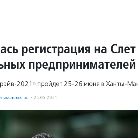
ась регистрация на Слет
ьных предпринимателей
райв-2021» пройдет 25-26 июня в Ханты-Ман
нима­тель­ство
·
25.05.2021