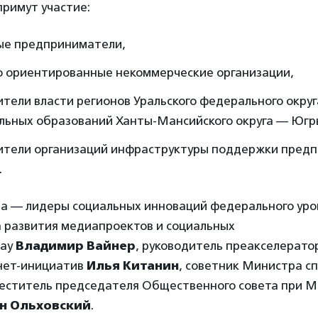
римут участие:
ые предприниматели,
о ориентированные некоммерческие организации,
тели власти регионов Уральского федерального округ
льных образований Ханты-Мансийского округа — Югр
ители организаций инфраструктуры поддержки пред
.
а — лидеры социальных инноваций федерального уров
 развития медиапроектов и социальных
way
Владимир Вайнер
, руководитель преакселерат
нет-инициатив
Илья Китанин
, советник Министра сп
еститель председателя Общественного совета при 
н Ольховский
.