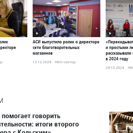
олик
АСИ выпустило ролик о директоре
«Перекидыват
иректоре
сети благотворительных
и простыми л
магазинов
рассказывали 
в 2024 году
ор
13.12.2024
·
НКО-сектор
24.10.2024
·
НК
М
 помогает говорить
тельности: итоги второго
чера с Кольским»