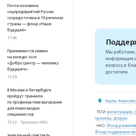
Почти половина
соцпредприятий России
сосредоточена в 10 регионах
страны — фонд «Наше
будущее»
17:46
Поддерж
Принимаются заявки
Мы работаем, 
на конкурс эссе
информация и
«Добро.Центр — человеку
вопросу в бла
будущего»
достигнем
17:39
В Москве и Петербурге
пройдут тренинги
Ханты-Мансий
по профилактике выгорания
для помогающих
ТЕГИ:
регистрация
,
специалистов
проекты
,
форум
15:32
·
Прислано НКО
НКО:
Фонд развития
Фонд поддержки пр
Уникальный спектакль