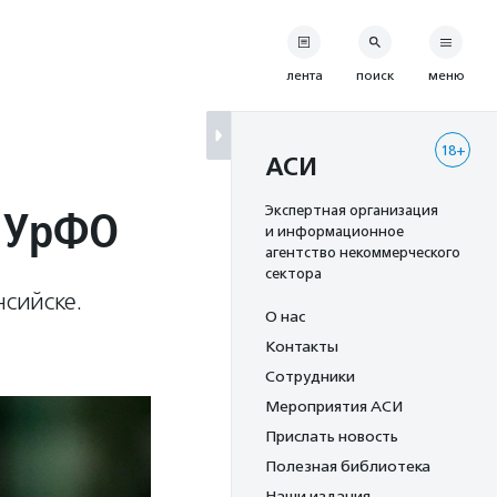
лента
поиск
меню
18+
АСИ
 УрФО
Экспертная организация
и информационное
агентство некоммерческого
сектора
сийске.
О нас
Контакты
Сотрудники
Мероприятия АСИ
Прислать новость
Полезная библиотека
Наши издания