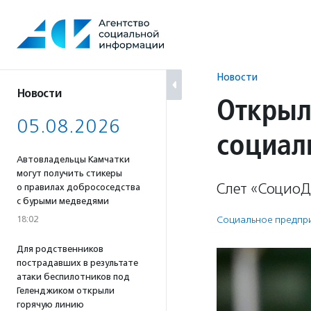
Перейти
к
содержанию
Новости
Новости
Открыл
05.08.2026
социал
Автовладельцы Камчатки
могут получить стикеры
Слет «СоциоД
о правилах добрососедства
с бурыми медведями
18:02
Социальное предпри­
Для родственников
пострадавших в результате
атаки беспилотников под
Геленджиком открыли
горячую линию