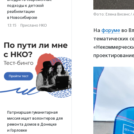
подходы к детской
реабилитации
Фото: Елена Висенс /
в Новосибирске
13:15
·
Прислано НКО
На
форуме
во Вл
тематических с
«Некоммерчески
проектирование
Патриаршая гуманитарная
миссия ищет волонтеров для
ремонта домов в Донецке
и Горловке