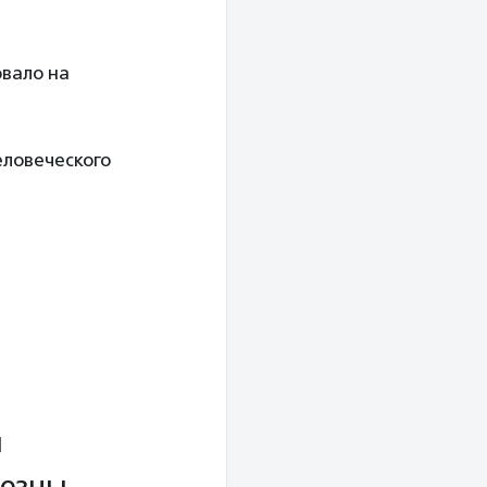
овало на
еловеческого
я
лезны