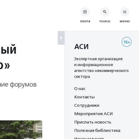
лента
поиск
меню
18+
вый
АСИ
о»
Экспертная организация
и информационное
агентство некоммерческого
сектора
ние форумов
О нас
Контакты
Сотрудники
Мероприятия АСИ
Прислать новость
Полезная библиотека
Наши издания