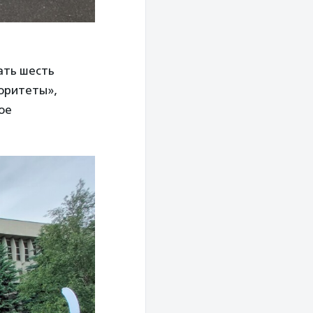
ать шесть
оритеты»,
ое