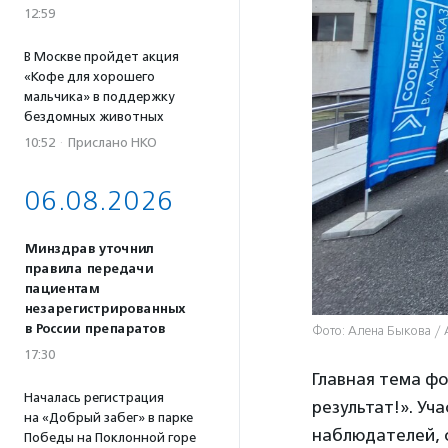
12:59
В Москве пройдет акция
«Кофе для хорошего
мальчика» в поддержку
бездомных животных
10:52
·
Прислано НКО
06.08.2026
Минздрав уточнил
правила передачи
пациентам
незарегистрированных
в России препаратов
Фото: Алена Быкова /
17:30
Главная тема фо
Началась регистрация
результат!». Уч
на «Добрый забег» в парке
наблюдателей, 
Победы на Поклонной горе