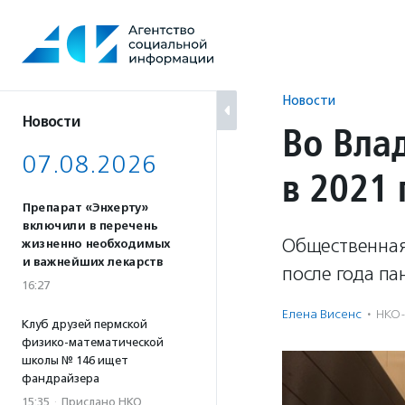
Перейти
к
содержанию
Новости
Новости
Во Вла
07.08.2026
в 2021
Препарат «Энхерту»
включили в перечень
Общественная
жизненно необходимых
и важнейших лекарств
после года п
16:27
Елена Висенс
·
НКО-
Клуб друзей пермской
физико-математической
школы № 146 ищет
фандрайзера
15:35
·
Прислано НКО