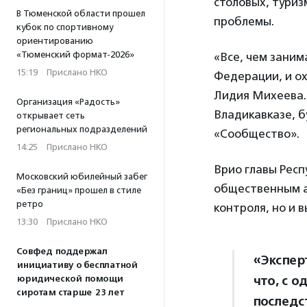
столовых, туриз
В Тюменской области прошел
проблемы.
кубок по спортивному
ориентированию
«Тюменский формат-2026»
«Все, чем заним
15:19
·
Прислано НКО
Федерации, и о
Лидия Михеева.
Организация «Радость»
Владикавказе, 
открывает сеть
региональных подразделений
«Сообщество».
14:25
·
Прислано НКО
Врио главы Рес
Московский юбилейный забег
общественным а
«Без границ» прошел в стиле
ретро
контроля, но и 
13:30
·
Прислано НКО
Совфед поддержал
«Экспер
инициативу о бесплатной
что, с о
юридической помощи
сиротам старше 23 лет
последс