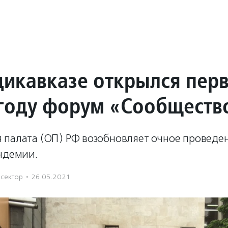
дикавказе открылся пер
 году форум «Сообществ
 палата (ОП) РФ возобновляет очное проведе
андемии.
сектор
·
26.05.2021