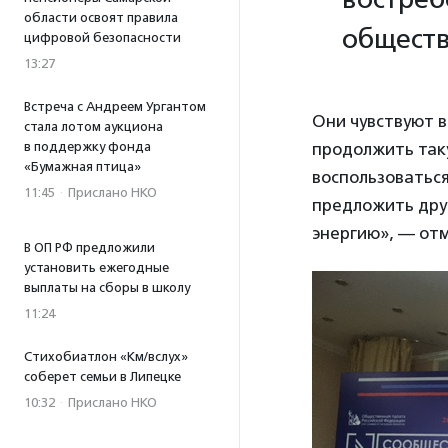
области освоят правила
обществ
цифровой безопасности
13:27
Встреча с Андреем Ургантом
Они чувствуют в
стала лотом аукциона
в поддержку фонда
продолжить так
«Бумажная птица»
воспользоватьс
11:45
·
Прислано НКО
предложить друг
энергию», — от
В ОП РФ предложили
установить ежегодные
выплаты на сборы в школу
11:24
Стихобиатлон «Км/вслух»
соберет семьи в Липецке
10:32
·
Прислано НКО