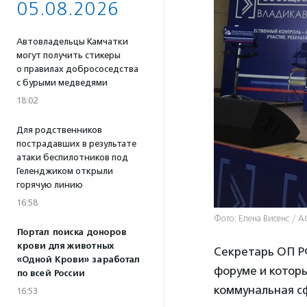
05.08.2026
Автовладельцы Камчатки
могут получить стикеры
о правилах добрососедства
с бурыми медведями
18:02
Для родственников
пострадавших в результате
атаки беспилотников под
Геленджиком открыли
горячую линию
16:58
Фото: Елена Висенс / 
Портал поиска доноров
крови для животных
Секретарь ОП Р
«Одной Крови» заработал
форуме и которы
по всей России
коммунальная сф
16:53