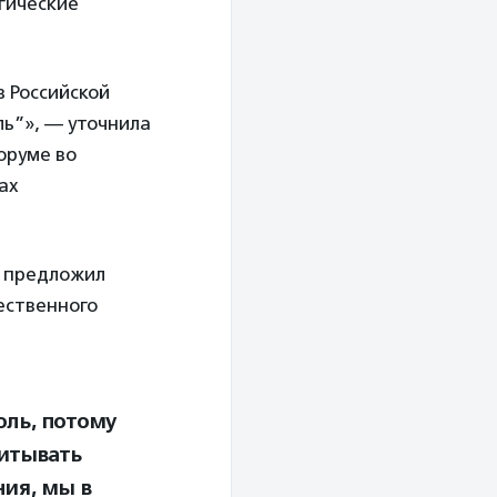
огические
в Российской
ь”», — уточнила
оруме во
ах
предложил
ественного
оль, потому
читывать
ния, мы в