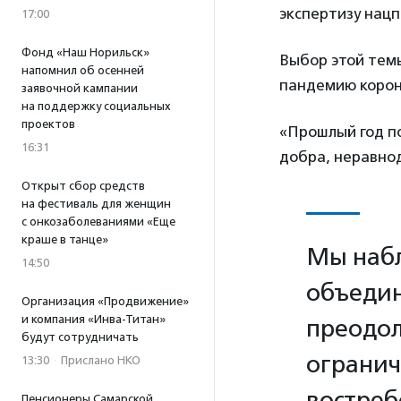
экспертизу нацп
17:00
Фонд «Наш Норильск»
Выбор этой темы
напомнил об осенней
пандемию корон
заявочной кампании
на поддержку социальных
проектов
«Прошлый год по
16:31
добра, неравнод
Открыт сбор средств
на фестиваль для женщин
с онкозаболеваниями «Еще
краше в танце»
Мы набл
14:50
объедин
Организация «Продвижение»
и компания «Инва-Титан»
преодол
будут сотрудничать
огранич
13:30
·
Прислано НКО
востреб
Пенсионеры Самарской