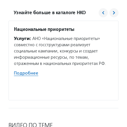
Узнайте больше в каталоге НКО
Национальные приоритеты
Фонд 
Услуги:
АНО «Национальные приоритеты»
Услуг
совместно с госструктурами реализует
гранто
социальные кампании, конкурсы и создает
(в цел
информационные ресурсы, по темам,
на ока
отраженным в национальных приоритетах РФ.
потенц
по соц
Подробнее
Подро
ВИДЕО ПО ТЕМЕ