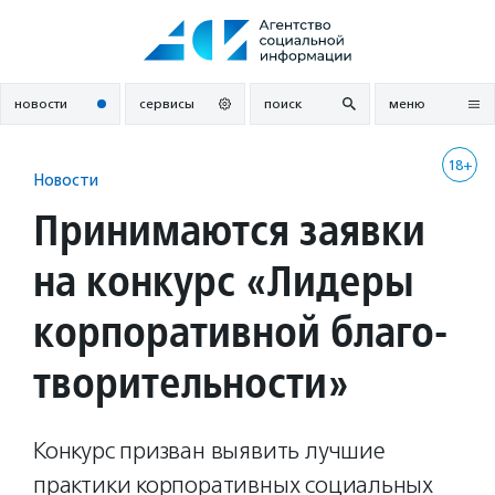
Перейти
к
содержанию
новости
сервисы
поиск
меню
18+
Новости
Принимаются заявки
на конкурс «Лидеры
корпоративной благо­
твори­тель­ности»
Конкурс призван выявить лучшие
практики корпоративных социальных