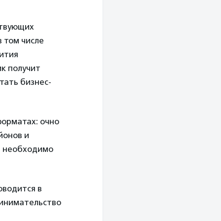
ствующих
 том числе
вития
ик получит
тать бизнес-
форматах: очно
йонов и
, необходимо
оводится в
ринимательство