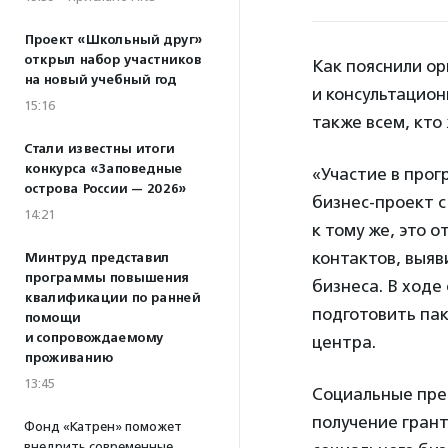
Проект «Школьный друг»
открыл набор участников
Как пояснили о
на новый учебный год
и консультацио
15:16
также всем, кто
Стали известны итоги
конкурса «Заповедные
«Участие в прог
острова России — 2026»
бизнес-проект 
14:21
к тому же, это 
контактов, выяв
Минтруд представил
программы повышения
бизнеса. В ходе
квалификации по ранней
подготовить пак
помощи
и сопровождаемому
центра.
проживанию
13:45
Социальные пре
получение грант
Фонд «Катрен» поможет
внедрить современные