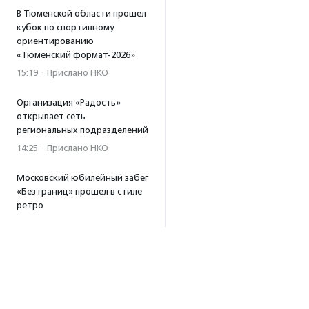
В Тюменской области прошел
кубок по спортивному
ориентированию
«Тюменский формат-2026»
15:19
·
Прислано НКО
Организация «Радость»
открывает сеть
региональных подразделений
14:25
·
Прислано НКО
Московский юбилейный забег
«Без границ» прошел в стиле
ретро
13:30
·
Прислано НКО
Совфед поддержал
инициативу о бесплатной
юридической помощи
сиротам старше 23 лет