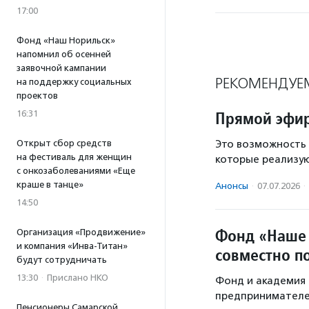
17:00
Фонд «Наш Норильск»
напомнил об осенней
заявочной кампании
РЕКОМЕНДУЕ
на поддержку социальных
проектов
Прямой эфи
16:31
Открыт сбор средств
Это возможность 
на фестиваль для женщин
которые реализую
с онкозаболеваниями «Еще
краше в танце»
Анонсы
·
07.07.2026
·
14:50
Фонд «Наше 
Организация «Продвижение»
и компания «Инва-Титан»
совместно п
будут сотрудничать
13:30
·
Прислано НКО
Фонд и академия 
предпринимателей
Пенсионеры Самарской