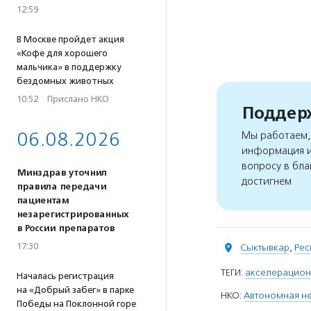
12:59
В Москве пройдет акция
«Кофе для хорошего
мальчика» в поддержку
бездомных животных
10:52
·
Прислано НКО
Поддерж
06.08.2026
Мы работаем, 
информация и
вопросу в бла
Минздрав уточнил
достигнем
правила передачи
пациентам
незарегистрированных
в России препаратов
17:30
Сыктывкар
,
Рес
ТЕГИ:
акселерацион
Началась регистрация
на «Добрый забег» в парке
НКО:
Автономная не
Победы на Поклонной горе