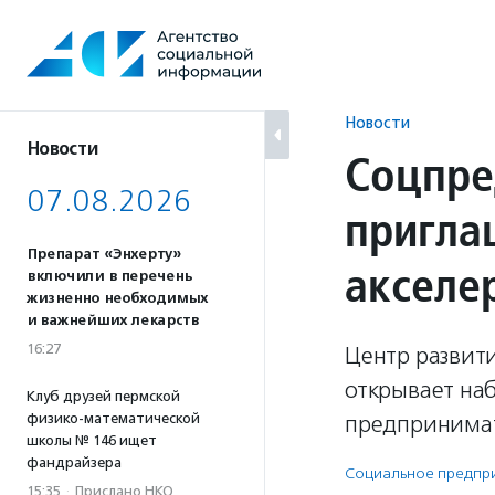
Перейти
к
содержанию
Новости
Новости
Соцпре
07.08.2026
пригла
Препарат «Энхерту»
акселе
включили в перечень
жизненно необходимых
и важнейших лекарств
16:27
Центр развит
открывает на
Клуб друзей пермской
физико-математической
предпринимат
школы № 146 ищет
фандрайзера
Социальное предпри­
15:35
·
Прислано НКО