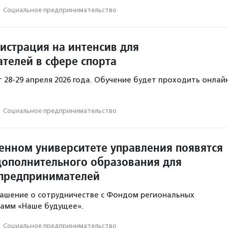
·
Социальное предпри­нима­тель­ство
гистрация на интенсив для
телей в сфере спорта
 28-29 апреля 2026 года. Обучение будет проходить онлай
·
Социальное предпри­нима­тель­ство
венном университете управления появятся
ополнительного образования для
предпринимателей
лашение о сотрудничестве с Фондом региональных
рамм «Наше будущее».
·
Социальное предпри­нима­тель­ство