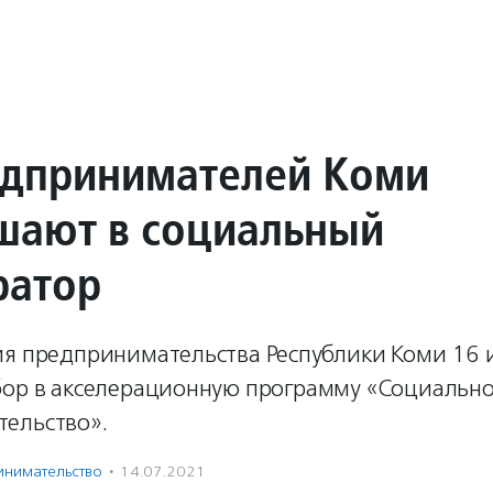
дпринимателей Коми
шают в социальный
ратор
ия предпринимательства Республики Коми 16
бор в акселерационную программу «Социальн
ельство».
нима­тель­ство
·
14.07.2021