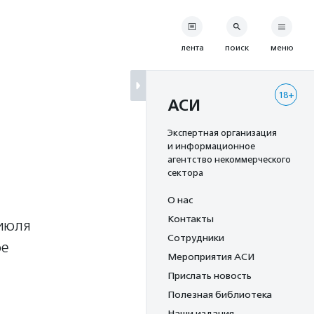
лента
поиск
меню
18+
АСИ
Экспертная организация
и информационное
агентство некоммерческого
сектора
О нас
Контакты
 июля
Сотрудники
ое
Мероприятия АСИ
Прислать новость
Полезная библиотека
Наши издания