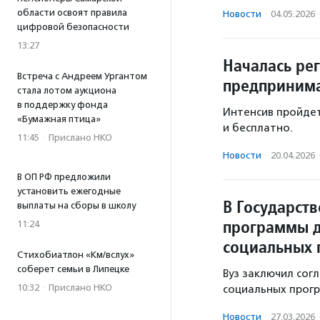
области освоят правила
Новости
·
04.05.2026
цифровой безопасности
13:27
Началась ре
Встреча с Андреем Ургантом
предпринима
стала лотом аукциона
в поддержку фонда
Интенсив пройдет
«Бумажная птица»
и бесплатно.
11:45
·
Прислано НКО
Новости
·
20.04.2026
В ОП РФ предложили
установить ежегодные
В Государст
выплаты на сборы в школу
программы д
11:24
социальных 
Стихобиатлон «Км/вслух»
соберет семьи в Липецке
Вуз заключил сог
10:32
·
Прислано НКО
социальных прог
Новости
·
27.03.2026