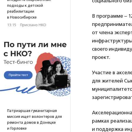
социального биз
подходы к детской
реабилитации
В программе – 1
в Новосибирске
предпринимател
13:15
·
Прислано НКО
от члена экспе
инфраструктур
своего индивиду
проект.
Участие в аксел
для жителей Сык
муниципалитето
зарегистрирова
Патриаршая гуманитарная
Акселерационна
миссия ищет волонтеров для
рамках реализа
ремонта домов в Донецке
и Горловке
и поддержка ин