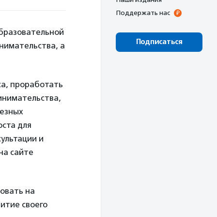
Поддержать нас
образовательной
Подписаться
нимательства, а
са, проработать
инимательства,
лезных
оста для
сультации и
на сайте
овать на
витие своего