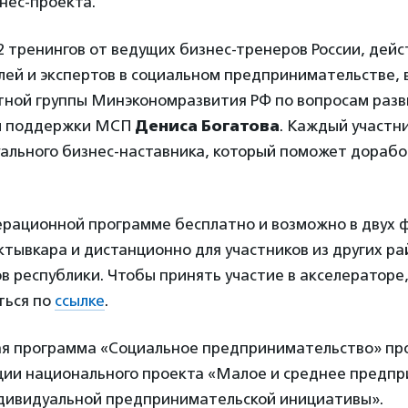
нес-проекта.
2 тренингов от ведущих бизнес-тренеров России, дей
ей и экспертов в социальном предпринимательстве, в
ртной группы Минэкономразвития РФ по вопросам раз
ы поддержки МСП
Дениса Богатова
. Каждый участн
ального бизнес-наставника, который поможет дорабо
ерационной программе бесплатно и возможно в двух 
тывкара и дистанционно для участников из других ра
в республики. Чтобы принять участие в акселераторе
ться по
ссылке
.
я программа «Социальное предпринимательство» пр
ции национального проекта «Малое и среднее предп
дивидуальной предпринимательской инициативы».