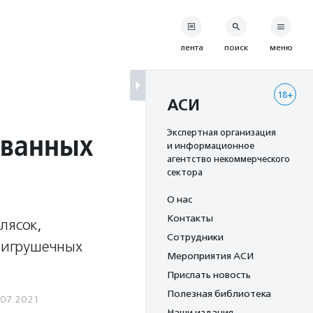
лента
поиск
меню
18+
АСИ
ованных
Экспертная организация
и информационное
агентство некоммерческого
сектора
О нас
Контакты
лясок,
Сотрудники
и игрушечных
Мероприятия АСИ
Прислать новость
Полезная библиотека
.07.2021
Наши издания