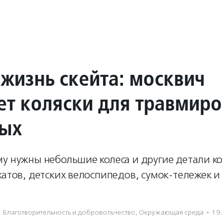
 жизнь скейта: москвич
ет коляски для травмир
ых
у нужны небольшие колеса и другие детали ко
катов, детских велоспипедов, сумок-тележек 
Благотвори­тель­ность и доброволь­чест­во
,
Окружающая среда
·
19