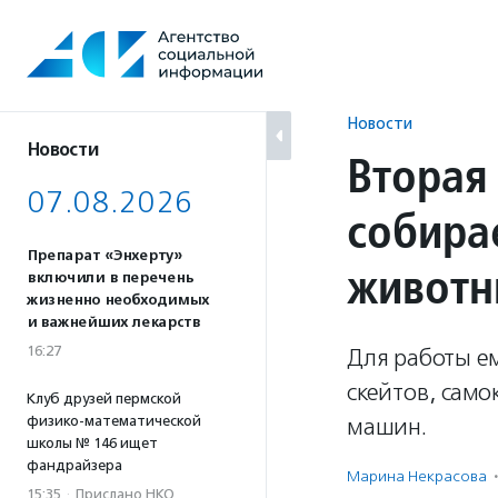
Перейти
к
содержанию
Новости
Новости
Вторая
07.08.2026
собира
Препарат «Энхерту»
животн
включили в перечень
жизненно необходимых
и важнейших лекарств
16:27
Для работы ем
скейтов, само
Клуб друзей пермской
физико-математической
машин.
школы № 146 ищет
фандрайзера
Марина Некрасова
·
15:35
·
Прислано НКО