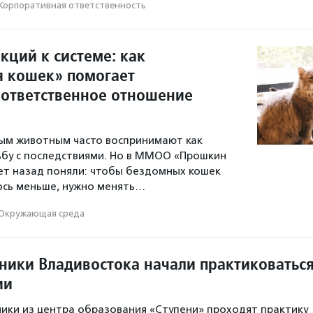
Корпоративная ответственность
кций к системе: как
 кошек» помогает
 ответственное отношение
м животным часто воспринимают как
ьбу с последствиями. Но в ММОО «Прошкин
ет назад поняли: чтобы бездомных кошек
ось меньше, нужно менять…
Окружающая среда
ники Владивостока начали практиковатьс
ии
ники из центра образования «Ступени» проходят практику