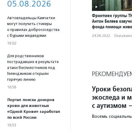
05.08.2026
Фронтмен группы Th
Автовладельцы Камчатки
Антон Беляев озвучи
могут получить стикеры
фонда помощи жив
о правилах добрососедства
с бурыми медведями
24.08.2022
·
Окружающ
18:02
Для родственников
пострадавших в результате
атаки беспилотников под
РЕКОМЕНДУЕ
Геленджиком открыли
горячую линию
Уроки безопа
16:58
экоследа и 
Портал поиска доноров
с аутизмом 
крови для животных
«Одной Крови» заработал
Восемь социальны
по всей России
16:53