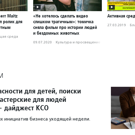
err Maitz
«Не хотелось сделать видео
Активная сред
л ролик для
слишком трагичным»: томичка
27.03.2019
·
Бл
отным
сняла фильм про истории людей
и бездомных животных
ая среда
09.07.2020
·
Культура и просвещение
М
сности для детей, поиски
мастерские для людей
— дайджест КСО
х инициатив бизнеса уходящей недели.