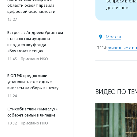
вопросу в бла
области освоят правила
достигнем
цифровой безопасности
13:27
Встреча с Андреем Ургантом
Москва
стала лотом аукциона
в поддержку фонда
ТЕГИ:
животные с и
«Бумажная птица»
11:45
·
Прислано НКО
В ОП РФ предложили
установить ежегодные
выплаты на сборы в школу
ВИДЕО ПО ТЕ
11:24
Стихобиатлон «Км/вслух»
соберет семьи в Липецке
10:32
·
Прислано НКО