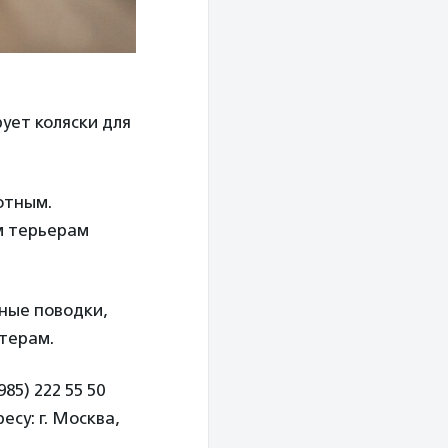
ует коляски для
отным.
м терьерам
жные поводки,
нтерам.
5) 222 55 50
есу: г. Москва,