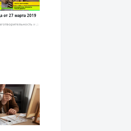
а от 27 марта 2019
аготвори­тель­ность и доброволь­чест­во