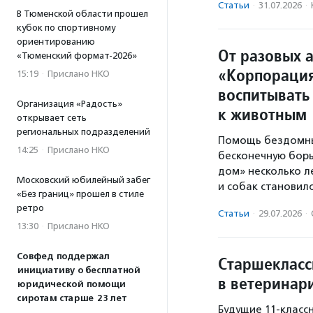
Статьи
·
31.07.2026
·
В Тюменской области прошел
кубок по спортивному
ориентированию
От разовых а
«Тюменский формат-2026»
«Корпорация
15:19
·
Прислано НКО
воспитывать
Организация «Радость»
к животным
открывает сеть
региональных подразделений
Помощь бездомны
14:25
·
Прислано НКО
бесконечную бор
дом» несколько л
Московский юбилейный забег
и собак становил
«Без границ» прошел в стиле
ретро
Статьи
·
29.07.2026
·
13:30
·
Прислано НКО
Совфед поддержал
Старшекласс
инициативу о бесплатной
в ветеринар
юридической помощи
сиротам старше 23 лет
Будущие 11-класс