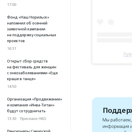
17:00
Фонд «Наш Норильск»
напомнил об осенней
заявочной кампании
на поддержку социальных
проектов
16:31
Публ
Открыт сбор средств
на фестиваль для женщин
с онкозаболеваниями «Еще
краше в танце»
14:50
Организация «Продвижение»
и компания «Инва-Титан»
Поддерж
будут сотрудничать
13:30
·
Прислано НКО
Мы работаем, 
информация и
Пенсионеры Самарской