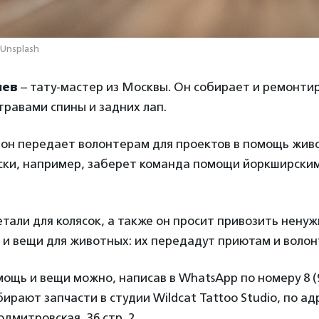
 Unsplash
нев
– тату-мастер из Москвы. Он собирает и ремонтир
 травами спины и задних лап.
и он передает волонтерам для проектов в помощь жив
ски, например, заберет команда помощи йоркширски
тали для колясок, а также он просит привозить нену
 и вещи для животных: их передадут приютам и воло
щь и вещи можно, написав в WhatsApp по номеру 8 (98
ирают запчасти в студии Wildcat Tattoo Studio, по адр
дмитровская, 36 стр. 2.