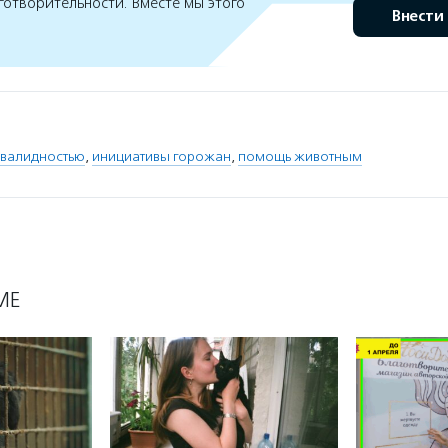
готворительности. Вместе мы этого
Внести
нвалидностью
,
инициативы горожан
,
помощь животным
МЕ