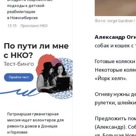
подходы к детской
реабилитации
в Новосибирске
Фото: Jorge Gardner /
13:15
·
Прислано НКО
Александр Ог
собак и кошек с
Готовые коляск
Некоторые коля
«Йорк хелп».
Огневу нужны де
рулетки, шлейки
Патриаршая гуманитарная
Предложить помо
миссия ищет волонтеров для
ремонта домов в Донецке
(Александр). Соб
и Горловке
ул. Большая Ново