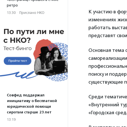
ретро
К участию в фо
13:30
·
Прислано НКО
изменениях жиз
работать выста
представят сво
Основная тема 
самореализации
профессионально
поиску и подде
существующие п
Совфед поддержал
Среди тематичес
инициативу о бесплатной
«Внутренний ту
юридической помощи
«Городская сред
сиротам старше 23 лет
13:19