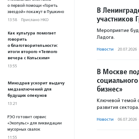
о первой помощи «Гореть
В Ленинград
звездой» покажут в Пушкино
участников 
13:58
·
Прислано НКО
Мероприятие будет
Как культура помогает
Ладога.
говорить
о благотворительности:
Новости
·
20.07.2026
итоги второго «Теплого
вечера с Кольским»
13:55
В Москве по
социального
Минздрав ускорит выдачу
бизнес»
медзаключений для
будущих опекунов
Ключевой темой ф
13:21
развития сектора
РЭО готовит сервис
Новости
·
06.07.2026
«Экопульс» для ликвидации
мусорных свалок
11:55