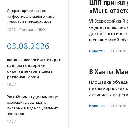
ЦЛП принял 
«Мы в ответ
Открыт прием заявок
на фестиваль малого кино
VI Всероссийский
«Рамка» в Нижнеудинске
осуществляющих 
10:32
·
Прислано НКО
детей с психичес
в Ульяновской обл
03.08.2026
Новости
·
03.07.2026
Фонд «Онкологика» открыл
центры поддержки
В Ханты-Ман
онкопациентов в шести
регионах России
Площадка объедин
18:37
некоммерческих о
активисты из рег
Российским студентам могут
разрешить защищать
Новости
·
02.07.2026
дипломы в виде социальных
проектов
17:57