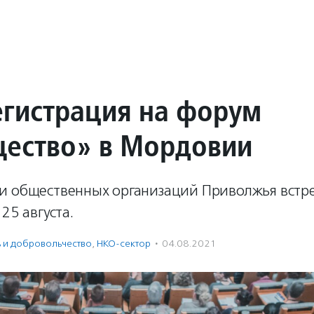
егистрация на форум
ество» в Мордовии
и общественных организаций Приволжья встре
25 августа.
ь и доброволь­чест­во
,
НКО-сектор
·
04.08.2021