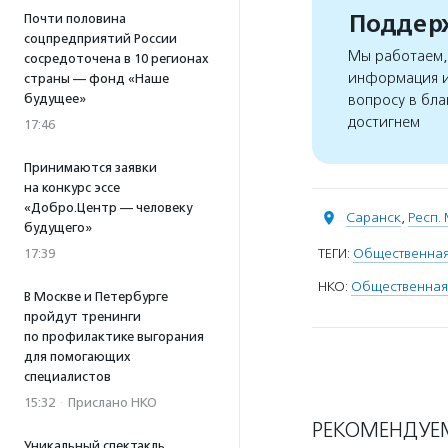
Поддерж
Почти половина
соцпредприятий России
Мы работаем, 
сосредоточена в 10 регионах
информация и
страны — фонд «Наше
будущее»
вопросу в бла
достигнем
17:46
Принимаются заявки
на конкурс эссе
«Добро.Центр — человеку
Саранск
,
Респ.
будущего»
ТЕГИ:
Общественная
17:39
НКО:
Общественная
В Москве и Петербурге
пройдут тренинги
по профилактике выгорания
для помогающих
специалистов
15:32
·
Прислано НКО
РЕКОМЕНДУЕ
Уникальный спектакль