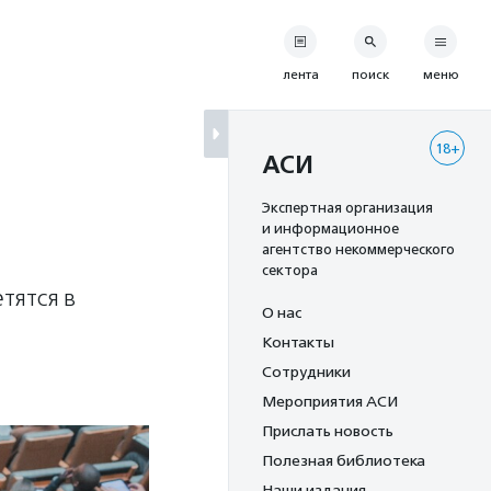
лента
поиск
меню
18+
АСИ
Экспертная организация
и информационное
агентство некоммерческого
сектора
тятся в
О нас
Контакты
Сотрудники
Мероприятия АСИ
Прислать новость
Полезная библиотека
Наши издания