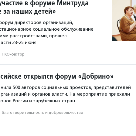
участие в форуме Минтруда
е за наших детей»
 форум директоров организаций,
стационарное социальное обслуживание
кими расстройствами, прошел
асти 23-25 июня.
·
НКО-сектор
сийске открылся форум «Добрино»
ила 500 авторов социальных проектов, представителей
рганизаций и органов власти. На мероприятие приехали
ионов России и зарубежных стран.
·
Благотвори­тель­ность и доброволь­чест­во