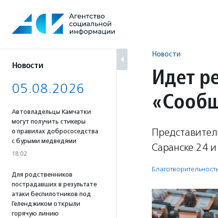
Перейти
к
содержанию
Новости
Новости
Идет р
05.08.2026
«Сообщ
Автовладельцы Камчатки
могут получить стикеры
Представител
о правилах добрососедства
с бурыми медведями
Саранске 24 и 
18:02
Благотвори­тель­ност
Для родственников
пострадавших в результате
атаки беспилотников под
Геленджиком открыли
горячую линию