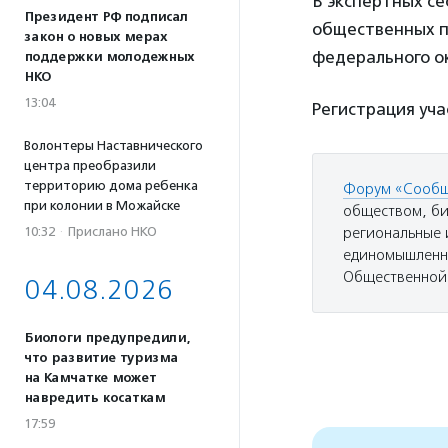
В экспертных с
Президент РФ подписал
общественных п
закон о новых мерах
федерального о
поддержки молодежных
НКО
13:04
Регистрация уча
Волонтеры Наставнического
центра преобразили
территорию дома ребенка
Форум «Сообщ
при колонии в Можайске
обществом, би
10:32
·
Прислано НКО
региональные 
единомышленни
Общественной 
04.08.2026
Биологи предупредили,
что развитие туризма
на Камчатке может
навредить косаткам
17:59