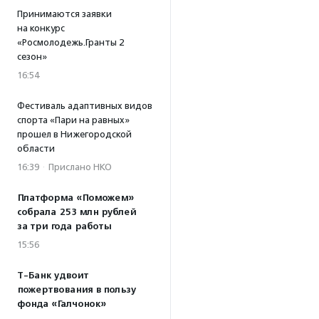
Принимаются заявки
на конкурс
«Росмолодежь.Гранты 2
сезон»
16:54
Фестиваль адаптивных видов
спорта «Пари на равных»
прошел в Нижегородской
области
16:39
·
Прислано НКО
Платформа «Поможем»
собрала 253 млн рублей
за три года работы
15:56
Т-Банк удвоит
пожертвования в пользу
фонда «Галчонок»