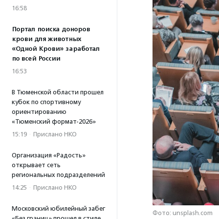
16:58
Портал поиска доноров
крови для животных
«Одной Крови» заработал
по всей России
16:53
В Тюменской области прошел
кубок по спортивному
ориентированию
«Тюменский формат-2026»
15:19
·
Прислано НКО
Организация «Радость»
открывает сеть
региональных подразделений
14:25
·
Прислано НКО
Московский юбилейный забег
Фото: unsplash.com
«Без границ» прошел в стиле