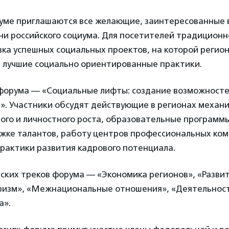
руме приглашаются все желающие, заинтересованные 
ни российского социума. Для посетителей традиционн
вка успешных социальных проектов, на которой реги
и лучшие социально ориентированные практики.
форума — «Социальные лифты: создание возможносте
». Участники обсудят действующие в регионах механ
го и личностного роста, образовательные программы
ржке талантов, работу центров профессиональных ко
рактики развития кадрового потенциала.
ких треков форума — «Экономика регионов», «Развит
ризм», «Межнациональные отношения», «Деятельнос
а».