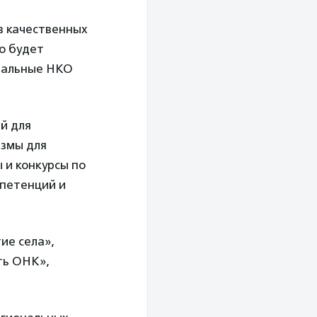
в качественных
о будет
ональные НКО
й для
измы для
 и конкурсы по
мпетенций и
ие села»,
ть ОНК»,