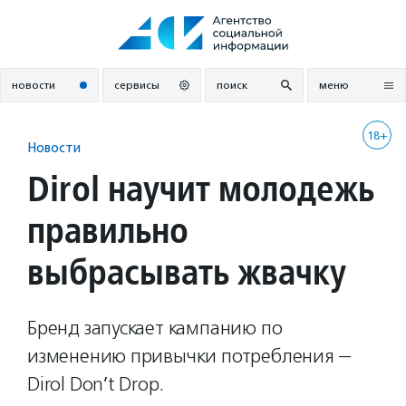
Перейти
к
содержанию
новости
сервисы
поиск
меню
18+
Новости
Dirol научит молодежь
правильно
выбрасывать жвачку
Бренд запускает кампанию по
изменению привычки потребления —
Dirol Don’t Drop.