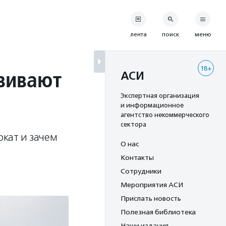
лента
поиск
меню
18+
вивают
АСИ
Экспертная организация
и информационное
агентство некоммерческого
сектора
окат и зачем
О нас
Контакты
Сотрудники
Мероприятия АСИ
Прислать новость
Полезная библиотека
Наши издания