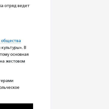
ка отряд ведет
о общества
культуры». В
тому основная
 на жестовом
нтерами
ольческое