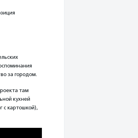
озиция
.
ельских
воспоминания
во за городом.
проекта там
ьной кухней
 с картошкой),