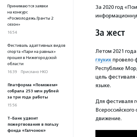
Принимаются заявки
За 2020 год «По
на конкурс
информационную
«Росмолодежь.Гранты 2
сезон»
За жест
16:54
Фестиваль адаптивных видов
Летом 2021 год
спорта «Пари на равных»
прошел в Нижегородской
глухих
провело 
области
Республике Мор
16:39
·
Прислано НКО
цель фестиваля
языке.
Платформа «Поможем»
собрала 253 млн рублей
за три года работы
Для фестиваля 
15:56
Всероссийского
движение.
Т-Банк удвоит
пожертвования в пользу
фонда «Галчонок»