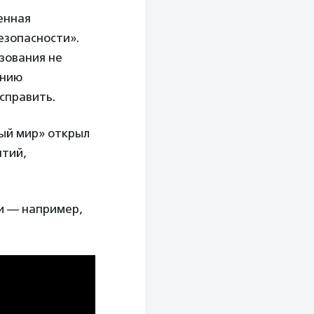
енная
езопасности».
зования не
анию
исправить.
ный мир» открыл
ятий,
и — например,