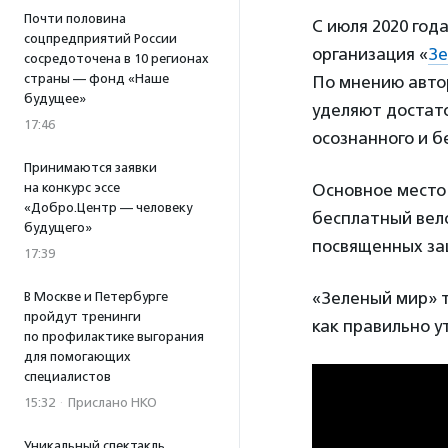
Почти половина
С июля 2020 год
соцпредприятий России
организация «
Зе
сосредоточена в 10 регионах
страны — фонд «Наше
По мнению автор
будущее»
уделяют достат
17:46
осознанного и б
Принимаются заявки
Основное место
на конкурс эссе
«Добро.Центр — человеку
бесплатный вел
будущего»
посвященных защ
17:39
«Зеленый мир» 
В Москве и Петербурге
пройдут тренинги
как правильно у
по профилактике выгорания
для помогающих
специалистов
15:32
·
Прислано НКО
Уникальный спектакль