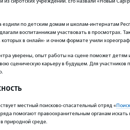
й из сиротских учреждений. Его назвали «Новый СарГ
а ездили по детским домам и школам-интернатам Рес
лагали воспитанникам участвовать в просмотрах. Та
, которых в онлайн- и очном формате учили хореографи
нтра уверены, опыт работы на сцене поможет детям 
вою сценическую карьеру в будущем. Для участников 
о.
сность
ствует местный поисково-спасательный отряд «
Поиск
ряда помогают правоохранительным органам искать 
и в природной среде.