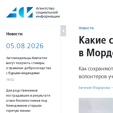
Перейти
к
содержанию
Новости
Новости
Какие 
05.08.2026
в Морд
Автовладельцы Камчатки
могут получить стикеры
Как сохраняют
о правилах добрососедства
с бурыми медведями
волонтеров уч
18:02
Евгения Федорова
·
Для родственников
пострадавших в результате
атаки беспилотников под
Геленджиком открыли
горячую линию