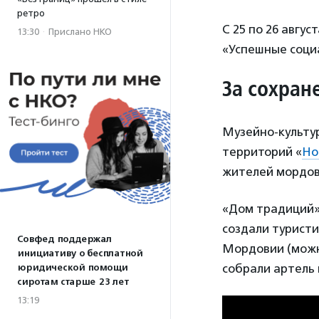
ретро
С 25 по 26 авгу
13:30
·
Прислано НКО
«Успешные соци
За сохран
Музейно-культу
территорий «
Но
жителей мордов
«Дом традиций» 
создали туристи
Совфед поддержал
Мордовии (можн
инициативу о бесплатной
собрали артель
юридической помощи
сиротам старше 23 лет
13:19