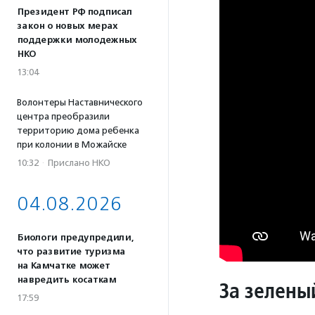
Президент РФ подписал
закон о новых мерах
поддержки молодежных
НКО
13:04
Волонтеры Наставнического
центра преобразили
территорию дома ребенка
при колонии в Можайске
10:32
·
Прислано НКО
04.08.2026
Биологи предупредили,
что развитие туризма
на Камчатке может
навредить косаткам
За зелены
17:59