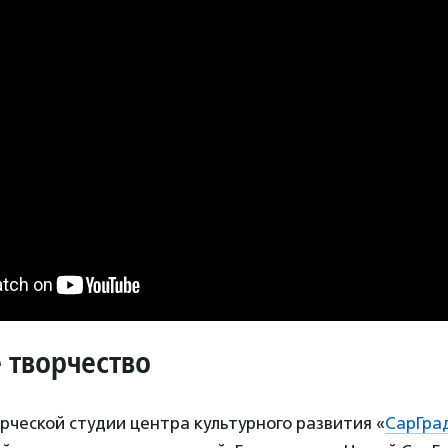
е творчество
ворческой студии центра культурного развития «
СарГра