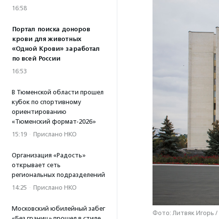
16:58
Портал поиска доноров
крови для животных
«Одной Крови» заработал
по всей России
16:53
В Тюменской области прошел
кубок по спортивному
ориентированию
«Тюменский формат-2026»
15:19
·
Прислано НКО
Организация «Радость»
открывает сеть
региональных подразделений
14:25
·
Прислано НКО
Московский юбилейный забег
Фото: Литвяк Игорь 
«Без границ» прошел в стиле