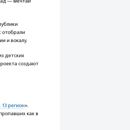
рад — мечтай
публики
к отобрали
и и вокалу.
из детских
проекта создают
 13 регион
».
пропавших как в