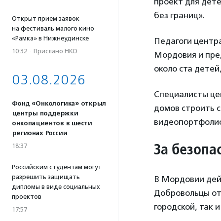
проект для дете
без границ».
Открыт прием заявок
на фестиваль малого кино
«Рамка» в Нижнеудинске
Педагоги центр
10:32
·
Прислано НКО
Мордовия и пред
около ста детей
03.08.2026
Специалисты це
Фонд «Онкологика» открыл
домов строить с
центры поддержки
видеопортфоли
онкопациентов в шести
регионах России
За безопа
18:37
Российским студентам могут
разрешить защищать
В Мордовии дей
дипломы в виде социальных
Добровольцы от
проектов
городской, так 
17:57