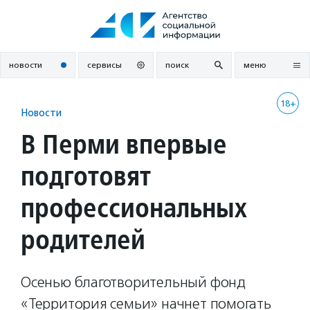
Перейти
к
содержанию
новости
сервисы
поиск
меню
18+
Новости
В Перми впервые
подготовят
профессиональных
родителей
Осенью благотворительный фонд
«Территория семьи» начнет помогать