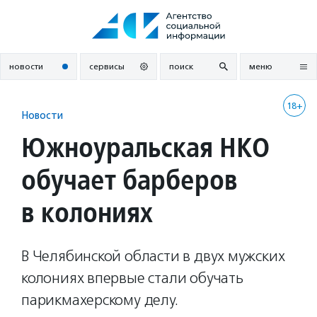
Перейти
к
содержанию
новости
сервисы
поиск
меню
18+
Новости
Южноуральская НКО
обучает барберов
в колониях
В Челябинской области в двух мужских
колониях впервые стали обучать
парикмахерскому делу.