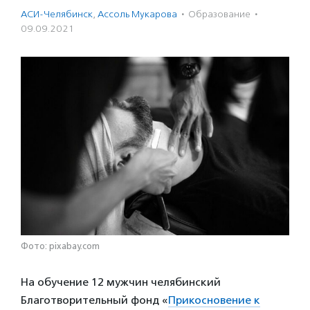
АСИ-Челябинск
,
Ассоль Мукарова
·
Образование
·
09.09.2021
Фото: pixabay.com
На обучение 12 мужчин челябинский
Благотворительный фонд «
Прикосновение к