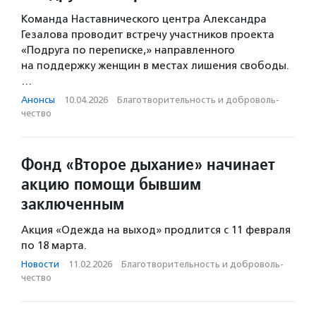
Команда Наставнического центра Александра
Гезалова проводит встречу участников проекта
«Подруга по переписке,» направленного
на поддержку женщин в местах лишения свободы.
…
Анонсы
·
10.04.2026
·
Благотвори­тель­ность и доброволь­
чест­во
Фонд «Второе дыхание» начинает
акцию помощи бывшим
заключенным
Акция «Одежда на выход» продлится с 11 февраля
по 18 марта.
Новости
·
11.02.2026
·
Благотвори­тель­ность и доброволь­
чест­во