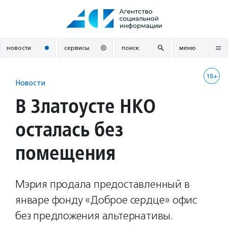
Перейти
к
содержанию
новости
сервисы
поиск
меню
18+
Новости
В Златоусте НКО
осталась без
помещения
Мэрия продала предоставленный в
январе фонду «Доброе сердце» офис
без предложения альтернативы.