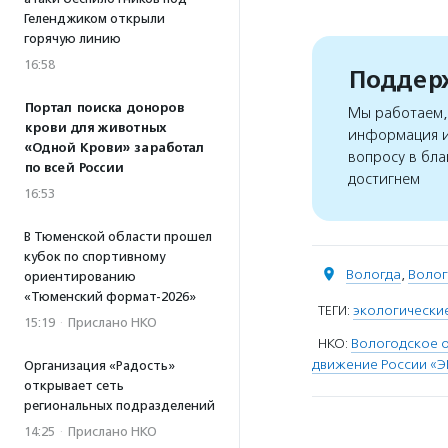
Геленджиком открыли
горячую линию
16:58
Поддерж
Портал поиска доноров
Мы работаем, 
крови для животных
информация и
«Одной Крови» заработал
вопросу в бла
по всей России
достигнем
16:53
В Тюменской области прошел
кубок по спортивному
Вологда
,
Волог
ориентированию
«Тюменский формат-2026»
ТЕГИ:
экологически
15:19
·
Прислано НКО
НКО:
Вологодское 
движение России «Э
Организация «Радость»
открывает сеть
региональных подразделений
14:25
·
Прислано НКО