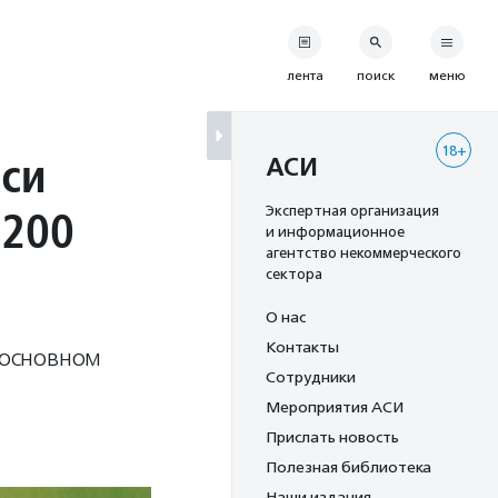
лента
поиск
меню
18+
кси
АСИ
 200
Экспертная организация
и информационное
агентство некоммерческого
сектора
О нас
Контакты
 основном
Сотрудники
Мероприятия АСИ
Прислать новость
Полезная библиотека
Наши издания