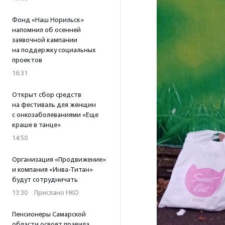
Фонд «Наш Норильск»
напомнил об осенней
заявочной кампании
на поддержку социальных
проектов
16:31
Открыт сбор средств
на фестиваль для женщин
с онкозаболеваниями «Еще
краше в танце»
14:50
Организация «Продвижение»
и компания «Инва-Титан»
будут сотрудничать
13:30
·
Прислано НКО
Пенсионеры Самарской
области освоят правила