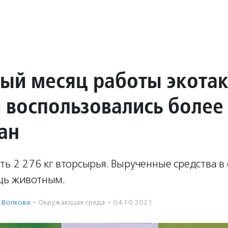
вый месяц работы экота
й воспользовались более
ан
ть 2 276 кг вторсырья. Вырученные средства в
щь животным.
 Волкова
·
Окружающая среда
·
04.10.2021