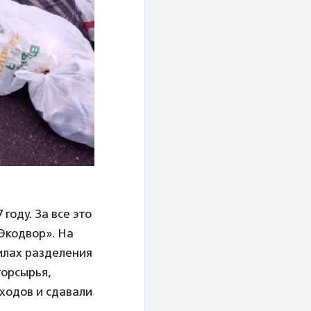
году. За все это
Экодвор». На
илах разделения
торсырья,
тходов и сдавали