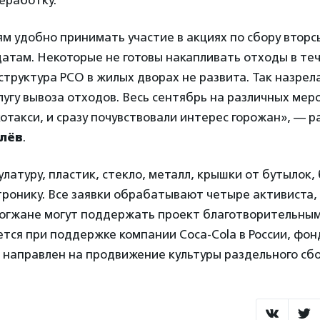
м удобно принимать участие в акциях по сбору вторс
атам. Некоторые не готовы накапливать отходы в теч
труктура РСО в жилых дворах не развита. Так назрел
лугу вывоза отходов. Весь сентябрь на различных ме
отакси, и сразу почувствовали интерес горожан», — р
лёв
.
атуру, пластик, стекло, металл, крышки от бутылок,
тронику. Все заявки обрабатывают четыре активиста,
логжане могут поддержать проект благотворительным
тся при поддержке компании Coca-Cola в России, фон
 направлен на продвижение культуры раздельного сбо