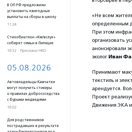
В ОП РФ предложили
установить ежегодные
«Не всем жителя
выплаты на сборы в школу
определенным д
11:24
При этом инфрас
Стихобиатлон «Км/вслух»
организовать ус
соберет семьи в Липецке
анонсировали эк
10:32
·
Прислано НКО
эколог
Иван Фа
05.08.2026
Принимают макул
текстиль и элек
Автовладельцы Камчатки
арендуется. Во
могут получить стикеры
о правилах добрососедства
Проект реализуе
с бурыми медведями
Движения ЭКА и
18:02
Для родственников
пострадавших в результате
атаки беспилотников под