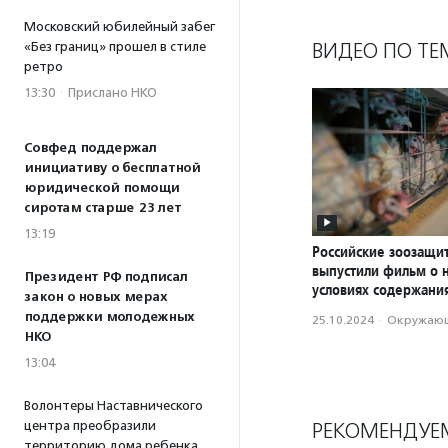
Московский юбилейный забег
ВИДЕО ПО ТЕ
«Без границ» прошел в стиле
ретро
13:30
·
Прислано НКО
Совфед поддержал
инициативу о бесплатной
юридической помощи
сиротам старше 23 лет
13:19
Российские зоозащи
выпустили фильм о 
Президент РФ подписал
условиях содержани
закон о новых мерах
поддержки молодежных
25.10.2024
·
Окружающ
НКО
13:04
Волонтеры Наставнического
РЕКОМЕНДУЕ
центра преобразили
территорию дома ребенка