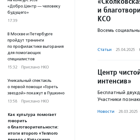
«Сколковска
«Добро.Центр — человеку
и благотвор
будущего»
КСО
17:39
Восемь социальны
В Москве и Петербурге
пройдут тренинги
по профилактике выгорания
Статьи
·
25.04.2025
·
для помогающих
специалистов
15:32
·
Прислано НКО
Центр чисто
интенсив»
Уникальный спектакль
о первой помощи «Гореть
Бесплатный двухд
звездой» покажут в Пушкино
Участники познак
13:58
·
Прислано НКО
Новости
·
28.03.2025
Как культура помогает
говорить
о благотворительности:
итоги второго «Теплого
вечера с Кольским»