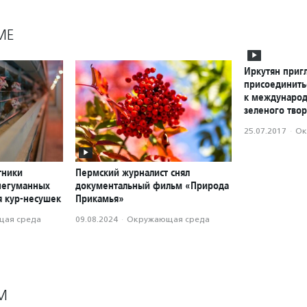
МЕ
Иркутян приг
присоединить
к международ
зеленого твор
25.07.2017
·
Ок
тники
Пермский журналист снял
негуманных
документальный фильм «Природа
я кур-несушек
Прикамья»
ая среда
09.08.2024
·
Окружающая среда
М