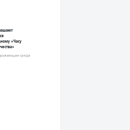
лашают
ся
ному «Часу
чества»
ружающая среда