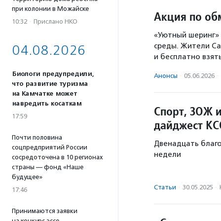
при колонии в Можайске
Акция по об
10:32
·
Прислано НКО
«Уютный шеринг» 
среды. Жители Са
04.08.2026
и бесплатно взять
Биологи предупредили,
Анонсы
·
05.06.2026
·
что развитие туризма
на Камчатке может
навредить косаткам
Спорт, ЗОЖ и
17:59
дайджест КС
Почти половина
Двенадцать благ
соцпредприятий России
недели
сосредоточена в 10 регионах
страны — фонд «Наше
будущее»
Статьи
·
30.05.2025
·
17:46
Принимаются заявки
на конкурс эссе