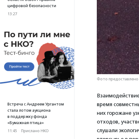
цифровой безопасности
13:27
Фото предоставлено
Взаимодействие 
время совместны
Встреча с Андреем Ургантом
стала лотом аукциона
них горожане уз
в поддержку фонда
отходов, участв
«Бумажная птица»
слушали экологи
11:45
·
Прислано НКО
вторсырье в пер