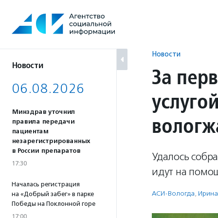
Перейти
к
содержанию
Новости
Новости
За пер
06.08.2026
услуго
Минздрав уточнил
вологж
правила передачи
пациентам
незарегистрированных
в России препаратов
Удалось собра
17:30
идут на помо
Началась регистрация
АСИ-Вологда
,
Ирина
на «Добрый забег» в парке
Победы на Поклонной горе
17:00