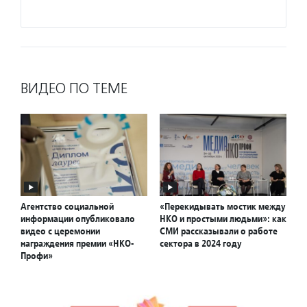
Подро
ВИДЕО ПО ТЕМЕ
Агентство социальной
«Перекидывать мостик между
информации опубликовало
НКО и простыми людьми»: как
видео с церемонии
СМИ рассказывали о работе
награждения премии «НКО-
сектора в 2024 году
Профи»