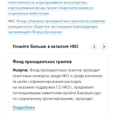
ответственность
,
корпоративное волонтерство
,
корпоративный фонд
,
проект «Барометр кризиса»
,
социальные инвестиции
НКО:
Фонд-оператор президентских грантов по развитию
гражданского общества
,
Ассоциация грантодающих
организаций «Форум Доноров»
Узнайте больше в каталоге НКО
Фонд президентских грантов
Форум
Услуги:
Фонд президентских грантов проводит
Услуг
грантовые конкурсы среди НКО и среди регионов
всерос
(в целях софинансирования расходов
отсчет
на оказание поддержки СО НКО), предлагает
о благ
потенциальным заявителям пройти базовый курс
благот
по социальному проектированию, проводит…
практи
и соци
Подробнее
ежего