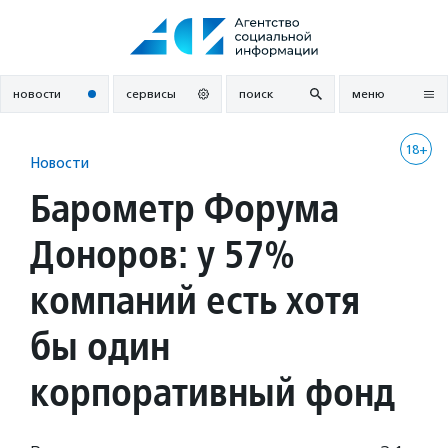
Перейти
к
содержанию
новости
сервисы
поиск
меню
18+
Новости
Барометр Форума
Доноров: у 57%
компаний есть хотя
бы один
корпоративный фонд