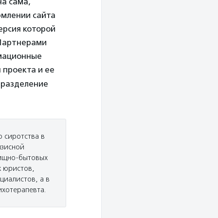
на сама,
рмлении сайта
ерсия которой
 Партнерами
рмационные
 проекта и ее
одразделение
 сиротства в
изисной
лищно-бытовых
х юристов,
циалистов, а в
ихотерапевта.