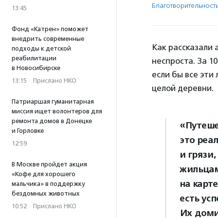
Благотвори­тель­ност
13:45
Фонд «Катрен» поможет
внедрить современные
Как рассказали а
подходы к детской
реабилитации
неспроста. За 1
в Новосибирске
если бы все эти
13:15
·
Прислано НКО
целой деревни.
Патриаршая гуманитарная
миссия ищет волонтеров для
ремонта домов в Донецке
«Путеше
и Горловке
это реа
12:59
и грязи,
В Москве пройдет акция
жильцам
«Кофе для хорошего
на карт
мальчика» в поддержку
бездомных животных
есть ус
10:52
·
Прислано НКО
Их доми