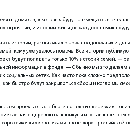
девять домиков, в которых будут размещаться актуал
олгосрочный, и истории жильцов каждого домика буду
ять истории, рассказывая о новых подопечных и дел
емей, кому уже удалось помочь. Все истории публикую
оект будут попадать только 10% историй семей, — ра
льной информации в фонде. — Обычно мы это делаем 
оих социальных сетях. Как часто пока сложно предпо
о, как быстро будут закрываться сборы и когда мы см
лосом проекта стала блогер «Поля из деревки» Полин
приехавшая в деревню на каникулы и оставшаяся там 
 короткими видеороликами про колорит российской гл