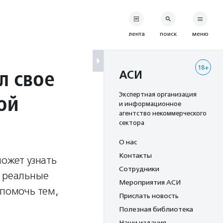
лента
поиск
меню
18+
л свое
АСИ
ой
Экспертная организация
и информационное
агентство некоммерческого
сектора
О нас
Контакты
может узнать
Сотрудники
ь реальные
Мероприятия АСИ
 помочь тем,
Прислать новость
Полезная библиотека
Наши издания