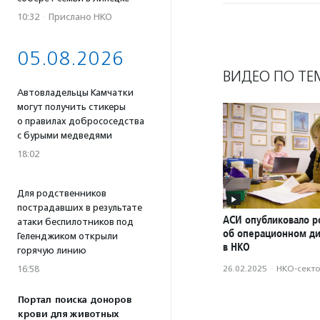
10:32
·
Прислано НКО
05.08.2026
ВИДЕО ПО ТЕ
Автовладельцы Камчатки
могут получить стикеры
о правилах добрососедства
с бурыми медведями
18:02
Для родственников
пострадавших в результате
АСИ опубликовало р
атаки беспилотников под
об операционном д
Геленджиком открыли
в НКО
горячую линию
16:58
26.02.2025
·
НКО-сект
Портал поиска доноров
крови для животных