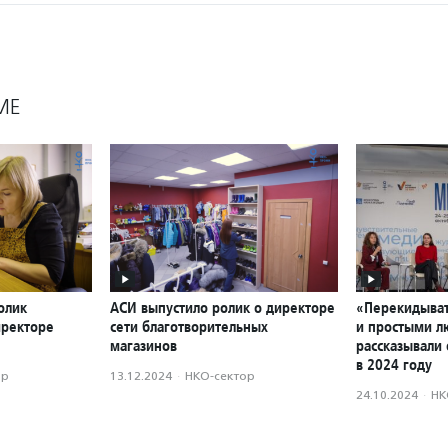
МЕ
олик
АСИ выпустило ролик о директоре
«Перекидыват
иректоре
сети благотворительных
и простыми л
магазинов
рассказывали 
в 2024 году
ор
13.12.2024
·
НКО-сектор
24.10.2024
·
НК