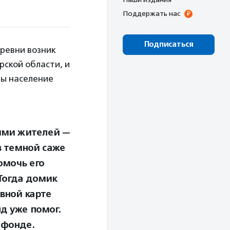
Поддержать нас
Подписаться
еревни возник
рской области, и
 бы население
иями жителей —
в темной саже
омочь его
Тогда домик
вной карте
д уже помог.
 фонде.