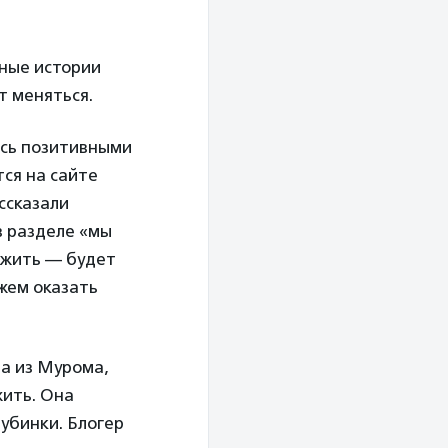
ьные истории
т меняться.
ясь позитивными
тся на сайте
ссказали
в разделе «мы
ложить — будет
ожем оказать
а из Мурома,
жить. Она
убинки. Блогер