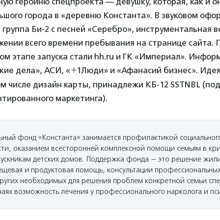
ную героиню спецпроекта — девушку, которая, как и о
ьшого города в «деревню Константа». В звуковом офо
 группа Би-2 с песней «Серебро», инструментальная в
жении всего времени пребывания на странице сайта.
ом этапе запуска стали hh.ru и ГК «Империал». Инфо
ие дела», АСИ, «
+
1Люди» и «Афанасий бизнес». Идея
ом числе дизайн карты, принадлежи КБ-12 SSTNBL (п
нтированного маркетинга).
ьный фонд «Константа» занимается профилактикой социального
сти, оказанием всесторонней комплексной помощи семьям в кр
пускникам детских домов. Поддержка фонда — это решение жи
ещевая и продуктовая помощь, консультации профессиональны
других необходимых для решения проблем конкретной семьи спе
чаях возможность лечения у профессионального нарколога и пс