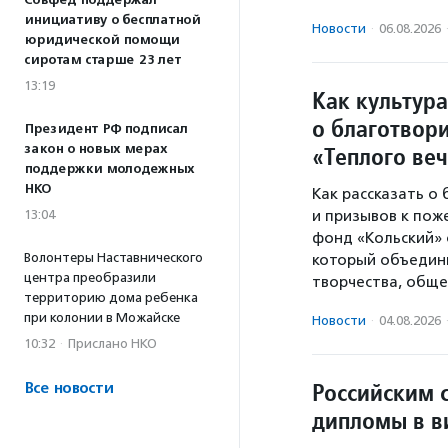
Совфед поддержал
инициативу о бесплатной
Новости
·
06.08.2026
юридической помощи
сиротам старше 23 лет
13:19
Как культура
о благотвори
Президент РФ подписал
закон о новых мерах
«Теплого ве
поддержки молодежных
НКО
Как рассказать о
13:04
и призывов к пож
фонд «Кольский» 
Волонтеры Наставнического
который объедини
центра преобразили
творчества, обще
территорию дома ребенка
при колонии в Можайске
Новости
·
04.08.2026
10:32
·
Прислано НКО
Российским 
Все новости
дипломы в в