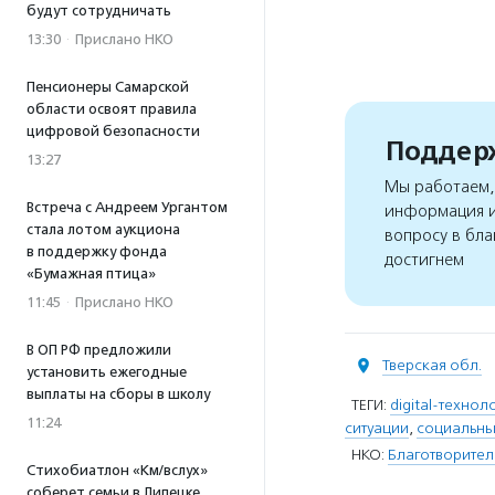
будут сотрудничать
13:30
·
Прислано НКО
Пенсионеры Самарской
области освоят правила
цифровой безопасности
Поддерж
13:27
Мы работаем, 
Встреча с Андреем Ургантом
информация и
стала лотом аукциона
вопросу в бла
в поддержку фонда
достигнем
«Бумажная птица»
11:45
·
Прислано НКО
В ОП РФ предложили
Тверская обл.
установить ежегодные
выплаты на сборы в школу
ТЕГИ:
digital-технол
11:24
ситуации
,
социальны
НКО:
Благотворител
Стихобиатлон «Км/вслух»
соберет семьи в Липецке