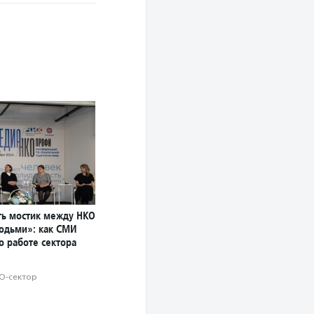
ь мостик между НКО
юдьми»: как СМИ
о работе сектора
О-сектор