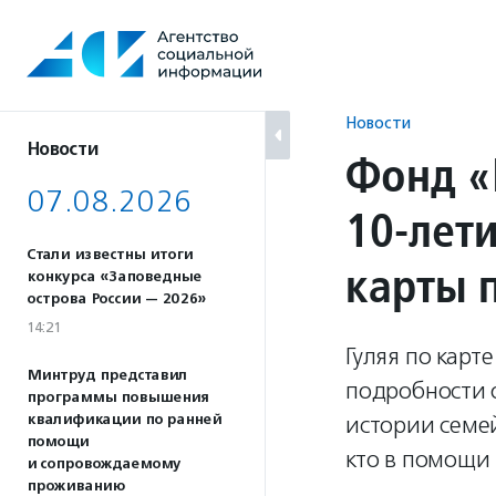
Перейти
к
содержанию
Новости
Новости
Фонд «
07.08.2026
10-лет
Стали известны итоги
карты 
конкурса «Заповедные
острова России — 2026»
14:21
Гуляя по карт
Минтруд представил
подробности 
программы повышения
квалификации по ранней
истории семей
помощи
кто в помощи 
и сопровождаемому
проживанию