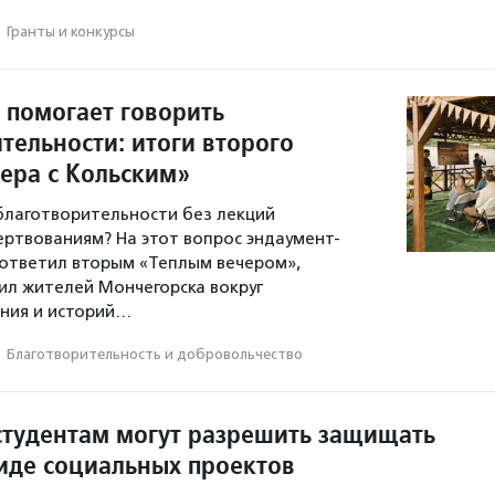
·
Гранты и конкурсы
 помогает говорить
тельности: итоги второго
чера с Кольским»
 благотворительности без лекций
ертвованиям? На этот вопрос эндаумент-
ответил вторым «Теплым вечером»,
л жителей Мончегорска вокруг
ния и историй…
·
Благотвори­тель­ность и доброволь­чест­во
студентам могут разрешить защищать
иде социальных проектов