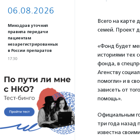
06.08.2026
Всего на карте 
Минздрав уточнил
семей. Проект д
правила передачи
пациентам
незарегистрированных
«Фонд будет мен
в России препаратов
историями тех с
17:30
фонда, в спецпр
Агенству социа
помогли» и в св
зависеть от тог
помощь».
Официальным го
три года назад 
известна своими