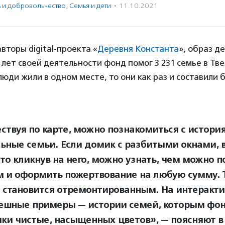
ь и доброволь­чест­во
,
Семья и дети
·
11.10.2021
вторы digital-проекта «
Деревня Константа
», образ д
0 лет своей деятельности фонд помог 3 231 семье в Тве
 люди жили в одном месте, то они как раз и составили
ствуя по карте, можно познакомиться с истор
льные семьи. Если домик с разбитыми окнами, 
 то кликнув на него, можно узнать, чем можно п
 и оформить пожертвование на любую сумму. 
е становится отремонтированным. На интеракти
пешные примеры — истории семей, которым фон
ки чистые, насыщенных цветов», — поясняют в