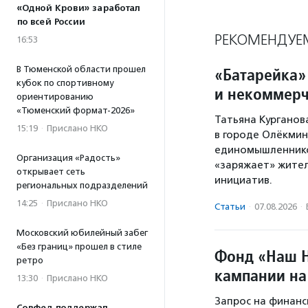
«Одной Крови» заработал
по всей России
РЕКОМЕНДУЕ
16:53
В Тюменской области прошел
«Батарейка»
кубок по спортивному
и некоммерч
ориентированию
«Тюменский формат-2026»
Татьяна Курганов
15:19
·
Прислано НКО
в городе Олёкминс
единомышленников
Организация «Радость»
«заряжает» жител
открывает сеть
инициатив.
региональных подразделений
14:25
·
Прислано НКО
Статьи
·
07.08.2026
·
Московский юбилейный забег
«Без границ» прошел в стиле
Фонд «Наш Н
ретро
кампании на
13:30
·
Прислано НКО
Запрос на финанс