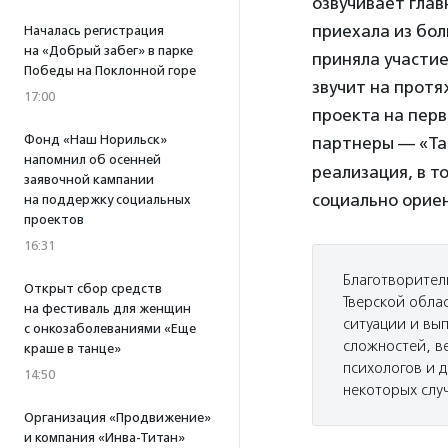
озвучивает глав
приехала из бол
Началась регистрация
на «Добрый забег» в парке
приняла участие
Победы на Поклонной горе
звучит на протя
17:00
проекта на перв
Фонд «Наш Норильск»
партнеры — «Так
напомнил об осенней
реализация, в т
заявочной кампании
социально орие
на поддержку социальных
проектов
16:31
Благотворител
Открыт сбор средств
Тверской обла
на фестиваль для женщин
ситуации и вы
с онкозаболеваниями «Еще
сложностей, в
краше в танце»
психологов и 
14:50
некоторых слу
Организация «Продвижение»
и компания «Инва-Титан»