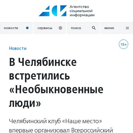
Перейти
к
содержанию
новости
сервисы
поиск
меню
18+
Новости
В Челябинске
встретились
«Необыкновенные
люди»
Челябинский клуб «Наше место»
впервые организовал Всероссийский