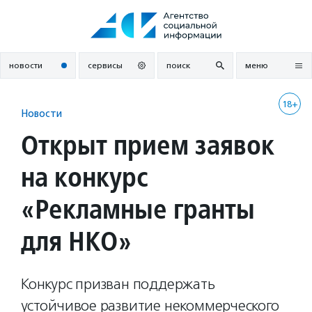
Перейти
к
содержанию
новости
сервисы
поиск
меню
18+
Новости
Открыт прием заявок
на конкурс
«Рекламные гранты
для НКО»
Конкурс призван поддержать
устойчивое развитие некоммерческого