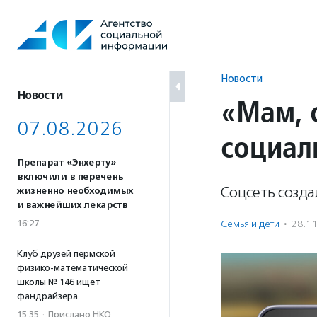
Перейти
к
содержанию
Новости
Новости
«Мам, 
07.08.2026
социал
Препарат «Энхерту»
включили в перечень
Соцсеть созда
жизненно необходимых
и важнейших лекарств
16:27
Семья и дети
·
28.1
Клуб друзей пермской
физико-математической
школы № 146 ищет
фандрайзера
15:35
·
Прислано НКО