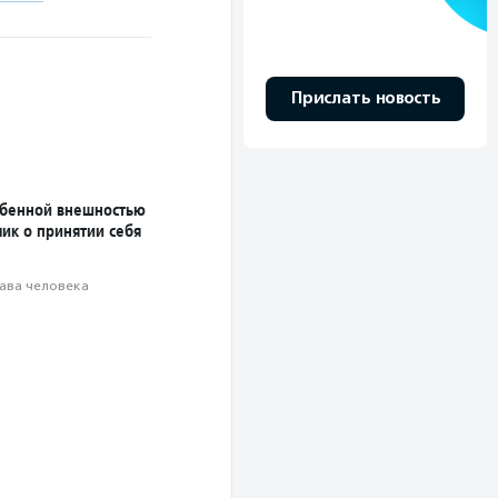
Прислать новость
обенной внешностью
ик о принятии себя
ава человека