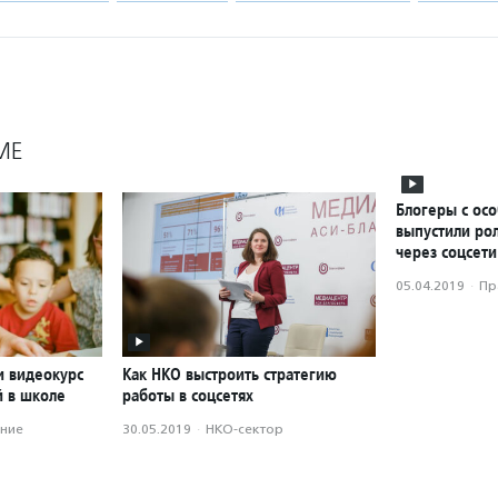
МЕ
Блогеры с ос
выпустили рол
через соцсети
05.04.2019
·
Пр
и видеокурс
Как НКО выстроить стратегию
й в школе
работы в соцсетях
ние
30.05.2019
·
НКО-сектор