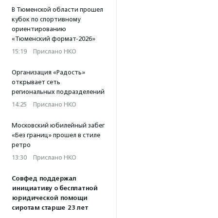
В Тюменской области прошел
кубок по спортивному
ориентированию
«Тюменский формат-2026»
15:19
·
Прислано НКО
Организация «Радость»
открывает сеть
региональных подразделений
14:25
·
Прислано НКО
Московский юбилейный забег
«Без границ» прошел в стиле
ретро
13:30
·
Прислано НКО
Совфед поддержал
инициативу о бесплатной
юридической помощи
сиротам старше 23 лет