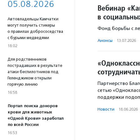
05.08.2026
Вебинар «Ка
в социальны
Автовладельцы Камчатки
могут получить стикеры
Фонд борьбы с л
о правилах добрососедства
с бурыми медведями
Анонсы
·
13.07.2026
·
18:02
Для родственников
«Одноклассн
пострадавших в результате
сотрудничат
атаки беспилотников под
Геленджиком открыли
Партнерство Благ
горячую линию
сетью «Одноклас
16:58
поддержки подоп
Портал поиска доноров
Новости
·
18.06.2026
крови для животных
«Одной Крови» заработал
по всей России
16:53