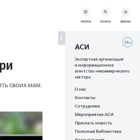
лента
поиск
меню
18+
АСИ
ри
Экспертная организация
и информационное
агентство некоммерческого
сектора
ить своих мам.
О нас
Контакты
Сотрудники
Мероприятия АСИ
Прислать новость
Полезная библиотека
Наши издания