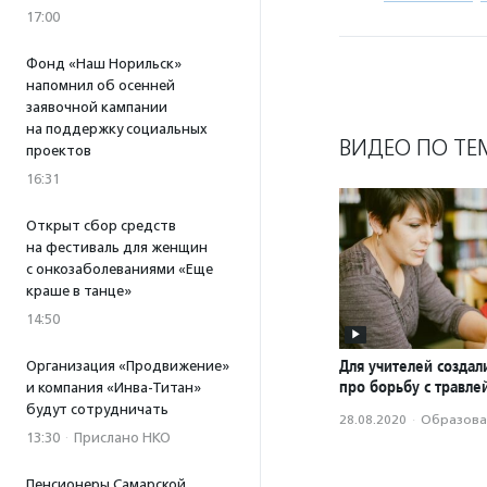
17:00
Фонд «Наш Норильск»
напомнил об осенней
заявочной кампании
на поддержку социальных
ВИДЕО ПО ТЕ
проектов
16:31
Открыт сбор средств
на фестиваль для женщин
с онкозаболеваниями «Еще
краше в танце»
14:50
Для учителей создал
Организация «Продвижение»
про борьбу с травле
и компания «Инва-Титан»
будут сотрудничать
28.08.2020
·
Образова
13:30
·
Прислано НКО
Пенсионеры Самарской