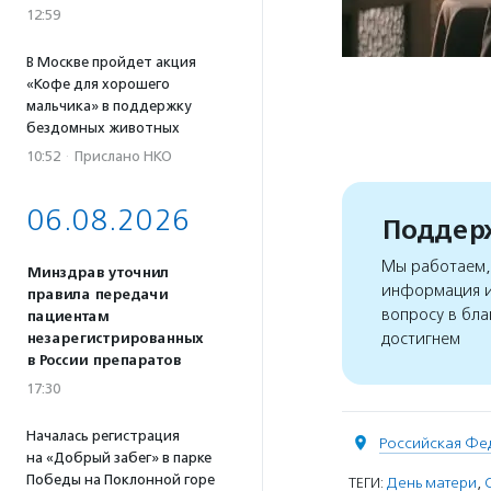
12:59
В Москве пройдет акция
«Кофе для хорошего
мальчика» в поддержку
бездомных животных
10:52
·
Прислано НКО
06.08.2026
Поддерж
Мы работаем, 
Минздрав уточнил
информация и
правила передачи
вопросу в бла
пациентам
достигнем
незарегистрированных
в России препаратов
17:30
Началась регистрация
Российская Фе
на «Добрый забег» в парке
Победы на Поклонной горе
ТЕГИ:
День матери
,