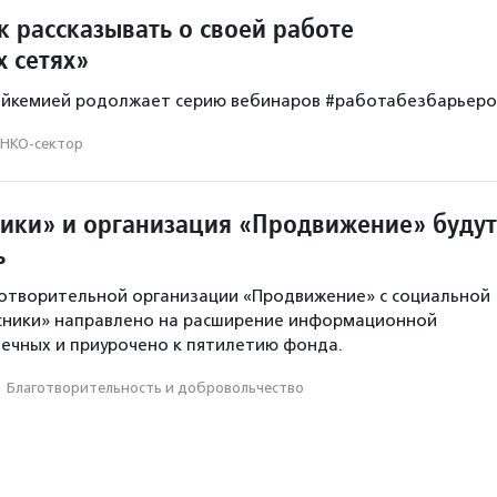
к рассказывать о своей работе
х сетях»
ейкемией родолжает серию вебинаров #работабезбарьеро
НКО-сектор
ики» и организация «Продвижение» будут
ь
отворительной организации «Продвижение» с социальной
сники» направлено на расширение информационной
ечных и приурочено к пятилетию фонда.
·
Благотвори­тель­ность и доброволь­чест­во