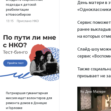
День матери в э
подходы к детской
«Одноклассники
реабилитации
в Новосибирске
13:15
·
Прислано НКО
Сервис поможет
ранее выкладыв
на которых отме
Слайд-шоу можно
сервис «Воспом
Также социальна
призывает не за
Патриаршая гуманитарная
миссия ищет волонтеров для
ремонта домов в Донецке
и Горловке