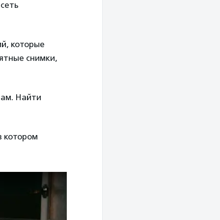
 сеть
й, которые
ятные снимки,
мам. Найти
в котором