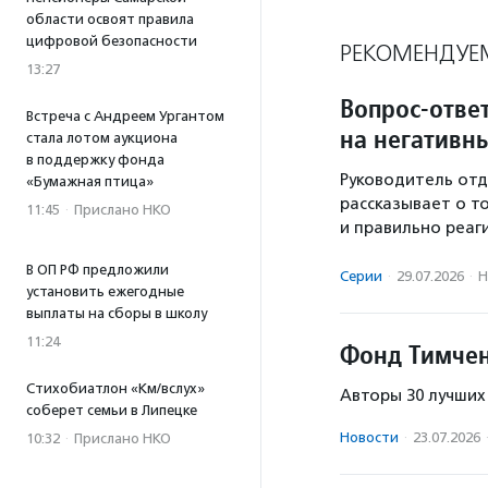
области освоят правила
цифровой безопасности
РЕКОМЕНДУЕ
13:27
Вопрос-отве
Встреча с Андреем Ургантом
на негативн
стала лотом аукциона
в поддержку фонда
Руководитель от
«Бумажная птица»
рассказывает о то
11:45
·
Прислано НКО
и правильно реаги
В ОП РФ предложили
Серии
·
29.07.2026
·
Н
установить ежегодные
выплаты на сборы в школу
11:24
Фонд Тимчен
Стихобиатлон «Км/вслух»
Авторы 30 лучших
соберет семьи в Липецке
Новости
·
23.07.2026
10:32
·
Прислано НКО